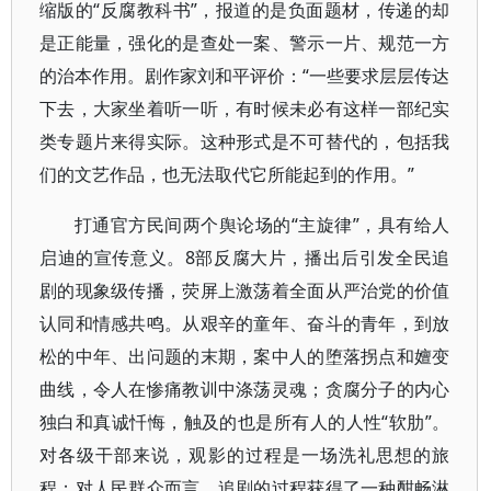
缩版的“反腐教科书”，报道的是负面题材，传递的却
是正能量，强化的是查处一案、警示一片、规范一方
的治本作用。剧作家刘和平评价：“一些要求层层传达
下去，大家坐着听一听，有时候未必有这样一部纪实
类专题片来得实际。这种形式是不可替代的，包括我
们的文艺作品，也无法取代它所能起到的作用。”
打通官方民间两个舆论场的“主旋律”，具有给人
启迪的宣传意义。8部反腐大片，播出后引发全民追
剧的现象级传播，荧屏上激荡着全面从严治党的价值
认同和情感共鸣。从艰辛的童年、奋斗的青年，到放
松的中年、出问题的末期，案中人的堕落拐点和嬗变
曲线，令人在惨痛教训中涤荡灵魂；贪腐分子的内心
独白和真诚忏悔，触及的也是所有人的人性“软肋”。
对各级干部来说，观影的过程是一场洗礼思想的旅
程；对人民群众而言，追剧的过程获得了一种酣畅淋