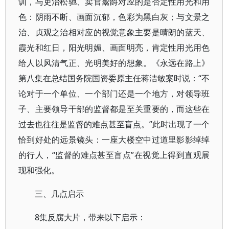
训，与吏治松驰、卖官鬻爵对应的是否定性用光和用
色：阴雨不断、画面沉郁，色彩为黑白灰；与文景之
治、贞观之治相对应的视觉意象主要是晴朗的蓝天、
霞光和红日，阳光明媚、画面明亮，肯定性用光用色
给人以风清气正、光明美好的想象。《永远在路上》
第八集在总结国务院国资委原主任蒋洁敏案时说：“不
论对于一个单位、一个部门还是一个地方，对领导班
子、主要领导干部的监督都是至关重要的，而这些在
过去也往往是监督的难点甚至盲点。”此时出现了一个
恰到好处的远景镜头：一座大楼空中过道里影影绰绰
的行人，“监督的难点甚至盲点”在视觉上得到直观展
现和强化。
三、几点启示
8集反腐大片，带来以下启示：