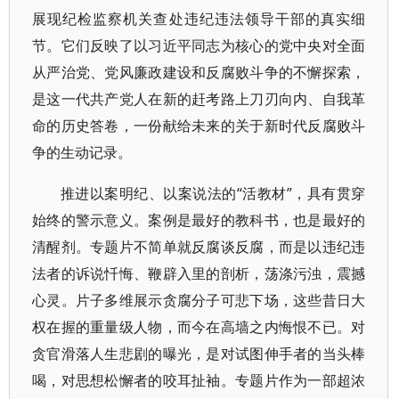
展现纪检监察机关查处违纪违法领导干部的真实细
节。它们反映了以习近平同志为核心的党中央对全面
从严治党、党风廉政建设和反腐败斗争的不懈探索，
是这一代共产党人在新的赶考路上刀刃向内、自我革
命的历史答卷，一份献给未来的关于新时代反腐败斗
争的生动记录。
推进以案明纪、以案说法的“活教材”，具有贯穿
始终的警示意义。案例是最好的教科书，也是最好的
清醒剂。专题片不简单就反腐谈反腐，而是以违纪违
法者的诉说忏悔、鞭辟入里的剖析，荡涤污浊，震撼
心灵。片子多维展示贪腐分子可悲下场，这些昔日大
权在握的重量级人物，而今在高墙之内悔恨不已。对
贪官滑落人生悲剧的曝光，是对试图伸手者的当头棒
喝，对思想松懈者的咬耳扯袖。专题片作为一部超浓