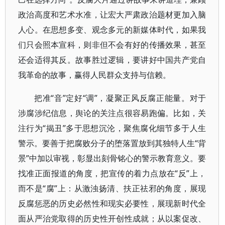
政治高度和艺术水准，让宏大严肃政治题材更加入脑
人心。在思想多变、观念多元的新媒体时代，如果我
们只会照本宣科，则非但不会有好的传播效果，甚至
还会适得其反。故事胜过逻辑，要讲好中国共产党自
我革命的故事，赢得人民群众支持与信赖。
把准“音”定好“调”，凝聚正风反腐正能量。对于
涉腐涉纪信息，舆论的关注点很容易跑偏。比如，关
注行为“揭丑”多于思想沉沦，聚焦腐化细节多于人生
警示。要善于把腐败分子的堕落置放到其独特人生“背
景”中加以审视，彰显出刻骨铭心的警示教育意义。要
找准正面报道的角度，把宣传的着力点放在“反”上，
而不是“腐”上：从激浊扬清、扶正祛邪的角度，展现
反腐惩恶的历史必然性和现实必要性，展现新时代全
面从严治党取得的历史性开创性成就；从以案促改、