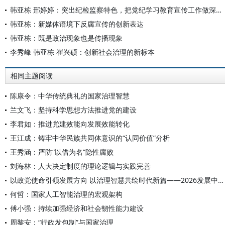
韩亚栋 邢婷婷：突出纪检监察特色，把党纪学习教育宣传工作做深做实
韩亚栋：新媒体语境下反腐宣传的创新表达
韩亚栋：既是政治现象也是传播现象
李秀峰 韩亚栋 崔兴硕：创新社会治理的新标本
相同主题阅读
陈康令：中华传统典礼的国家治理智慧
兰文飞：坚持科学思想方法推进党的建设
李君如：推进党建效能向发展效能转化
王江成：铸牢中华民族共同体意识的“认同价值”分析
王秀涵：严防“以借为名”隐性腐败
刘海林：人大决定制度的理论逻辑与实践完善
以政党使命引领发展方向 以治理智慧共绘时代新篇——2026发展中国家国家治理高端智库平行论坛综述
何哲：国家人工智能治理的宏观架构
傅小强：持续加强经济和社会韧性能力建设
周黎安：“行政发包制”与国家治理