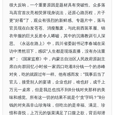
很大反响，一个重要原因是题材具有突破性。众多落
马高官首次亮相荧屏现身说法，还原心路历程，片子
更“好看”了，观众有强烈的新鲜感。专题片中，落马
官员现在白发苍苍、消瘦颓废，与此前西装革履、锦
衣华服的巨大反差令人唏嘘，其中的沉痛教训引人深
思。《永远在路上》中，四川省委副书记李春城在采
访中潸然泪下，感叹“人生都是现场直播，没有办法重
来”；《国家监察》中，内蒙古自治区人民政府原副主
席白向群回忆小时候一家四口吃着8分钱一个的赤峰
对夹，吃的就跟过年一样。他有感而发：“我事后当了
官儿，接受别人的宴请，企业也好，啥也好，成千上
万元一桌席，但是我总也找不到8分钱对夹那样的美
味和感觉。所有这一切的结果不就是个‘贪’字吗？”8分
钱的对夹虽非山珍海味，但吃出的是幸福、满足、珍
惜和喜悦，上万元的饭菜满足了口腹之欲，背后却潜