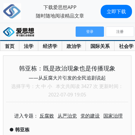
下载爱思想APP
立即下载
随时随地阅读精品文章
登录
注册
首页
法学
经济学
政治学
国际关系
社会学
韩亚栋：既是政治现象也是传播现象
——从反腐大片引发的全民追剧说起
选择字号：
大
中
小
本文共阅读 3427 次 更新时间：
2022-07-09 19:05
进入专题：
反腐败
从严治党
党的建设
国家治理
●
韩亚栋