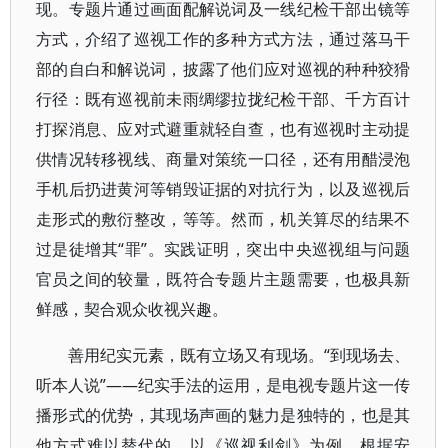
现。专题片通过画面配解说词及一线纪检干部出镜等
方式，介绍了巡视工作的多种方式方法，通过落马干
部的自白和解说词，披露了他们应对巡视的种种狡猾
行径：既有巡视前未雨绸缪拉拢纪检干部、千方百计
打探消息、应对式避重就轻自查，也有巡视时主动提
供情况转移视线、商量对策统一口径，还有用醋浸泡
手机后扔进黄河等销毁证据的对抗行为，以及巡视后
走形式的敷衍整改，等等。然而，机关算尽的结果不
过是徒增其“罪”。实践证明，突出中央巡视组与问题
官员之间的较量，既符合专题片主题需要，也极具新
鲜感，契合观众收视兴趣。
善用纪实元素，既有立场又有现场。“到现场去、
听本人说”——纪实手法的运用，是电视专题片这一传
播形式的优势，其现场声画的魅力是独特的，也是其
他方式难以替代的。以《巡视利剑》为例。根据安