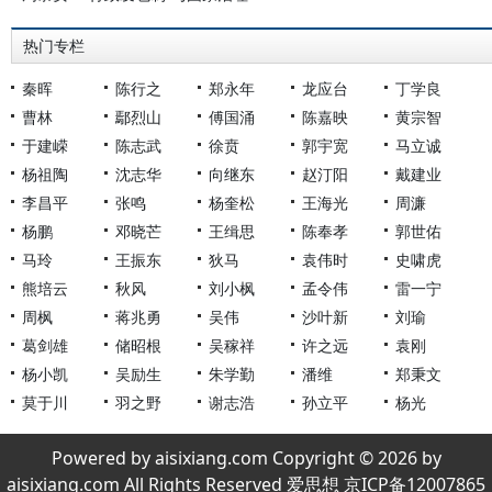
热门专栏
秦晖
陈行之
郑永年
龙应台
丁学良
曹林
鄢烈山
傅国涌
陈嘉映
黄宗智
于建嵘
陈志武
徐贲
郭宇宽
马立诚
杨祖陶
沈志华
向继东
赵汀阳
戴建业
李昌平
张鸣
杨奎松
王海光
周濂
杨鹏
邓晓芒
王缉思
陈奉孝
郭世佑
马玲
王振东
狄马
袁伟时
史啸虎
熊培云
秋风
刘小枫
孟令伟
雷一宁
周枫
蒋兆勇
吴伟
沙叶新
刘瑜
葛剑雄
储昭根
吴稼祥
许之远
袁刚
杨小凯
吴励生
朱学勤
潘维
郑秉文
莫于川
羽之野
谢志浩
孙立平
杨光
Powered by aisixiang.com Copyright © 2026 by
aisixiang.com All Rights Reserved 爱思想 京ICP备12007865