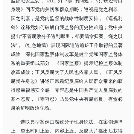
监督纪委监委”、防止“灯下黑”的问题，《打铁还需自
身硬》回应党内关切和群众期盼；巡视是党之利器、
国之利器，是党内监督的战略性制度安排，《巡视利
剑》诠释党如何破解自我监督的历史性难题；党中央
提出“不管腐败分子逃到哪里，都要缉拿归案、绳之以
法”，《红色通缉》展现国际追逃追赃工作取得的显著
成效；深化国家监察体制改革是健全党和国家监督体
系的重要组成部分，《国家监察》揭示纪检监察体制
改革成效；正风反腐为了人民也依靠人民，《正风反
腐就在身边》讲述正风肃纪反腐给人民群众带来的获
得感幸福感安全感；零容忍是中国共产党人反腐败的
基本态度，《零容忍》凸显党中央有腐必反、有贪必
肃的鲜明政治立场。
选取典型案例由腐败分子现身说法。在案例选择
上，突出时间上新、内容上近。反腐大片播出后获得