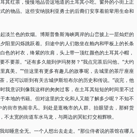
土耳其红茶，慢慢地品尝这地道的土耳其小吃。窗外的小街上正
各式的物品。这些安纳脱利亚勇士的后裔们安享着前辈用生命和
升起淡兰色的炊烟。博斯普鲁斯海峡两岸的山峦披上一层灿烂的
在夕阳里闪烁跳跃着。归途中的人们散坐在舱内和甲板上的长条
着白色的衬衣，绛紫的坎肩，头上带一顶红颜色的土耳其小帽，
要不要茶。“还有多久能到伊玛努努？”我点完茶后问他。“大约
这里真美。”“但这里有更多有趣儿的故事呢，去城里的茶厅座座
茶，还可以听到有关古城伊斯坦布尔的历史和传说。”说完，他
这时我意识到像我这样的匆匆过客，在土耳其短短的时间里不过
关于本地的书籍。但对这里的文化和人又能了解多少呢？不知不
中的街市热闹非凡。到处是逛晚市的人群。抬眼望去，那鲜货
，不太宽的街道车水马龙，与两边的冥虹灯交相辉映。
我却睡意全无。一个人想出去走走。“那位侍者说的茶馆在哪儿