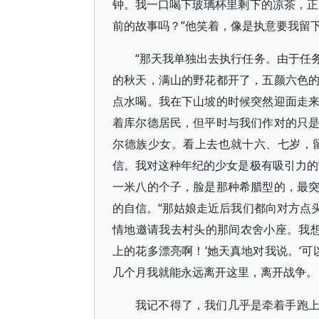
钟。我一口喝下玻璃杯里剩下的凉茶，正
前的故事吗？”他笑着，像是执意要我留
“那天我单独出去执行任务。由于任
的秋天，满山的野花都开了，五颜六色
点水喝。我在下山坡的时候突然迎面走
着库尔德居民，但平时与我们作对的只
尔德族少女。看上去也就十六、七岁，
信。我对这种年纪的少女是极有吸引力的
一米八的个子，脸是那种希腊型的，最
的自信。“那姑娘走近后我们都向对方点
情地邀请我去村头的那间农舍小座。我想
上的花多漂亮啊！’她天真地对我说。‘可
几个月我就能永远离开这里，离开战争。
我记不得了，我们几乎是牵着手跑