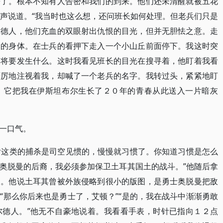
睡了。根本不知有人告密和我们的到来。他们还未清醒就被五花
轻声说道。“我当时也这么想，还问班长如何处理。但老兵们只是
尔德人，他们充血的双眼射出仇恨的目光，但并无胆怯之意。走
峋的身体。在士兵的看押下走入一个小山丘前面停下。我这时突
到将要发生什么。这时我看见班长的目光在搜寻着，他盯着我看
严厉地注视着我，却喊了一个老兵的名字。我转过头，紧紧地盯
，它把我在伊斯坦布尔生长了２０年的青春从此送入一片暗灰
一口气。
以后这类的捕杀是司空见惯的，慢慢就习惯了。你知道习惯是怎么
奥脱曼的后裔，我必须参加保卫土耳其国土的战斗。”他随后拿
图。他说土耳其曾被外族侵略到很小的版图，是勇士奥脱曼把敌
“那么你后来也是勇士了，艾顿？”“是的，我在战斗中渐渐勇敢
尔德人。”他无不自豪地说着。我看看手表，时针已指向１２点