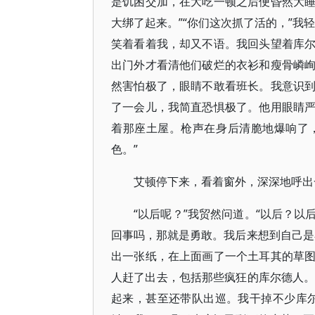
是饥困交加，在大吃一顿之后便昏然大
大绑了起来。”“你们这次抓了活的，”我
笑着看着我，却又不语。我回头望着库
出门外才看清他们破烂的衣衫和瘦骨嶙
然害怕极了，眼睛不敢看班长。我意识
了一会儿，我简直恐惧极了。他用眼睛
着那座土屋。枪声在身后清脆地爆响了
色。”
艾顿停下来，看着窗外，深深地呼出
“以后呢？”我贸然问道。“以后？
回事吗，那就是勇敢。我后来想到自己是
出一张纸，在上面画了一个土耳其的草
人赶了出去，包括那些疯狂的库尔德人。
起来，甚至还带队出巡。我干掉不少库