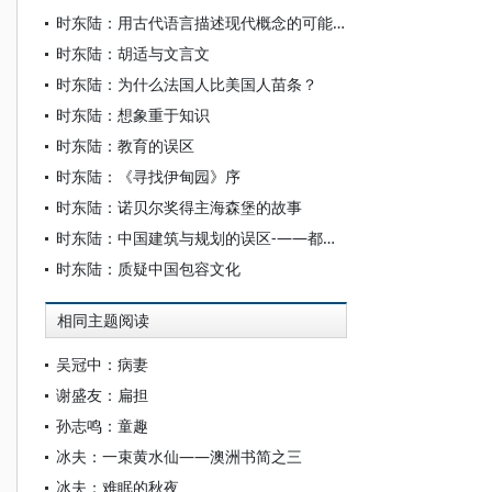
时东陆：用古代语言描述现代概念的可能性
时东陆：胡适与文言文
时东陆：为什么法国人比美国人苗条？
时东陆：想象重于知识
时东陆：教育的误区
时东陆：《寻找伊甸园》序
时东陆：诺贝尔奖得主海森堡的故事
时东陆：中国建筑与规划的误区-——都市人文尺度系列
时东陆：质疑中国包容文化
相同主题阅读
吴冠中：病妻
谢盛友：扁担
孙志鸣：童趣
冰夫：一束黄水仙——澳洲书简之三
冰夫：难眠的秋夜