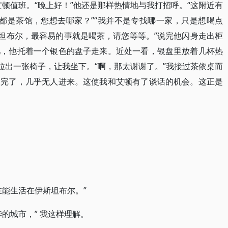
顿值班。“晚上好！”他还是那样热情地与我打招呼。“这附近有
处都是茶馆，您想去哪家？”“我并不是专找哪一家，只是想喝点
斯坦布尔，最容易的事就是喝茶，请您等等。”说完他闪身走出柜
儿，他托着一个银色的盘子走来。近处一看，银盘里放着几杯热
拉出一张椅子，让我坐下。“啊，那太谢谢了。”我接过茶依桌而
很完了，几乎无人进来。这使我和艾顿有了谈话的机会。这正是
在能生活在伊斯坦布尔。”
的城市，” 我这样理解。