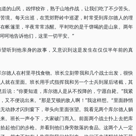
地道的山民，凶悍狡诈，熟于山地作战，让我们吃了不少苦头。
等苦境。每天出巡，在荒郊野岭中巡逻，时常受到库尔德人的埋
住在帐篷里，半夜常常冻醒。平时吃的是干饼喝的是山泉。两年
呵呵地告诉他们，这里一切平安。”
我希望听到他亲身的故事，又意识到这是发生在仅仅半年前的真
库尔德人在村里寻找食物。班长立刻带我和几个战士出发，很快
德人就在里面。班长用手式指挥我和另一个士兵到屋后堵截，其
然后说：“你要知道，库尔德人是从不投降的，宁愿自毙。”我紧
，又不便说出来。“那是艾顿的敌人啊！”我这样想。“里面静悄
见无动静才闪到窗下，举头向里面张望。我看见两个库尔德人躺
到来。班长一声令下，大家破门而入。前面两个战士扑上去把库
速拾起他们的步枪。并看到他们身旁散落的食品。这两个人一定