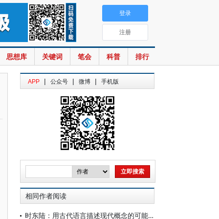
登录
注册
思想库
关键词
笔会
科普
排行
|
|
|
APP
公众号
微博
手机版
相同作者阅读
时东陆：用古代语言描述现代概念的可能性