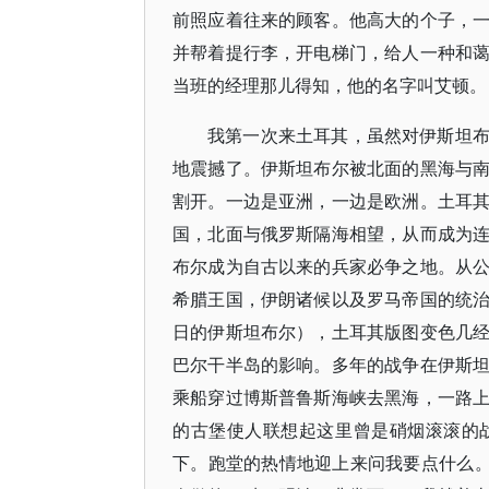
前照应着往来的顾客。他高大的个子，
并帮着提行李，开电梯门，给人一种和
当班的经理那儿得知，他的名字叫艾顿。
我第一次来土耳其，虽然对伊斯坦
地震撼了。伊斯坦布尔被北面的黑海与
割开。一边是亚洲，一边是欧洲。土耳
国，北面与俄罗斯隔海相望，从而成为
布尔成为自古以来的兵家必争之地。从
希腊王国，伊朗诸候以及罗马帝国的统
日的伊斯坦布尔），土耳其版图变色几
巴尔干半岛的影响。多年的战争在伊斯
乘船穿过博斯普鲁斯海峡去黑海，一路
的古堡使人联想起这里曾是硝烟滚滚的
下。跑堂的热情地迎上来问我要点什么。