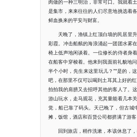
肉做的一种三明治，非常可口。我就着
是集市，来来往往的人们尽意地挑选着
鲜血换来的平安与财富。
天晚了，渔镇上红顶白墙的民居里
彩霞。冲击船舷的海浪涌起一团团水雾
椅上低声地闲谈着。一位修长的侍者身
在船客中穿梭着。他来到我面前礼貌地问
半个小时，先生来这里玩儿？”“是的，
吧，在那里不仅可以喝到土耳其上好的红
拍拍我的肩膀又去招呼其他的客人了。
游山玩水，走马观花，充其量能看几本
觉，船已靠了码头。天已晚了，但古城
摊，饭馆，酒店和百货公司都挤满了游客
回到旅店，稍作洗漱，本该休息了，