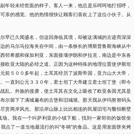
一副年轻未经世面的样子。客人一来，他总是乐呵呵地打招呼，
蔼可亲的感觉。他的热情很快让顾客们喜欢上了这位小伙子。从
布尔早已久闻盛名，但这回身临其境，却被这满城的古迹而深深
南边的马尔马拉海夹在中间，由一条狭长的博斯普鲁斯海峡从中
其西邻希腊和保加利亚，东面接壤伊朗和伊拉克，南边是中东各
连接欧亚大陆的必经之道。正因为这种特殊的地理位置使伊斯坦
公元前５００多年起，土耳其经历了波斯帝国，亚力山大大帝，
治。一直到公元３３０年，君士坦丁大帝建立君士坦丁堡（即今
经战乱。外族的侵袭，使土耳其在文化上吸收了欧亚各国尤其是
坦布尔留下了满城遍布的古堡和旧城墙。那天我从伊玛努努码头
上尽赏两岸风光。那沿岸山脉上比比相连的民屋旧宅与颓恒断壁
战场。我在一个叫萨利亚的小镇下船，找到一家邻街的饭馆坐
我点了一道当地最流行的叫“冬呐”的食品。这是用发面饼夹烤