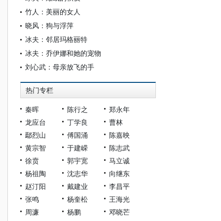
竹人：美丽的女人
晓风：狗与浮萍
冰夫：邻居玛格丽特
冰夫：乔伊娜和她的宠物
刘心武：母亲放飞的手
热门专栏
秦晖
陈行之
郑永年
龙应台
丁学良
曹林
鄢烈山
傅国涌
陈嘉映
黄宗智
于建嵘
陈志武
徐贲
郭宇宽
马立诚
杨祖陶
沈志华
向继东
赵汀阳
戴建业
李昌平
张鸣
杨奎松
王海光
周濂
杨鹏
邓晓芒