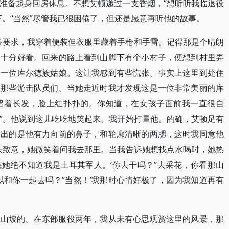
准备起身回房休息。不想艾顿递过一支香烟，“想听听我临退役
下。“当然”尽管我已很困倦了，但还是愿意再听他的故事。
务要求，我穿着便装但衣服里藏着手枪和手雷。记得那是个晴朗
的十分好看。回来的路上看到山脚下有个小村子，便想到村里弄
来一位库尔德族姑娘。这让我感到有些慌张。事实上这里到处住
是那些游击队员们。当她走近时我才发现这是一位非常美丽的库
留着长发，脸上红扑扑的。你知道，在女孩子面前我一直很自
”。他说到这儿吃吃地笑起来。我开始打量他。的确，艾顿足有
突出的是他有力向前的鼻子，和轮廓清晰的两腮，这时我同意他
头致意，她微笑着问我去那里。当我告诉她想找点水喝时，她热
她绝不知道我是土耳其军人。‘你去干吗？’‘去采花，你看那山
以和你一起去吗？’‘当然！’我那时心情好极了，因为我知道再有
上山坡的。在东部服役两年，我从未有心思观赏这里的风景，那