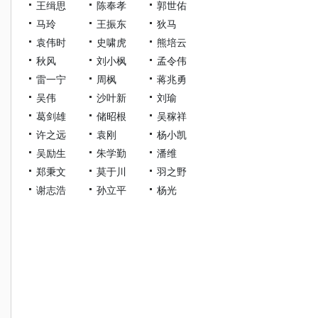
王缉思
陈奉孝
郭世佑
马玲
王振东
狄马
袁伟时
史啸虎
熊培云
秋风
刘小枫
孟令伟
雷一宁
周枫
蒋兆勇
吴伟
沙叶新
刘瑜
葛剑雄
储昭根
吴稼祥
许之远
袁刚
杨小凯
吴励生
朱学勤
潘维
郑秉文
莫于川
羽之野
谢志浩
孙立平
杨光