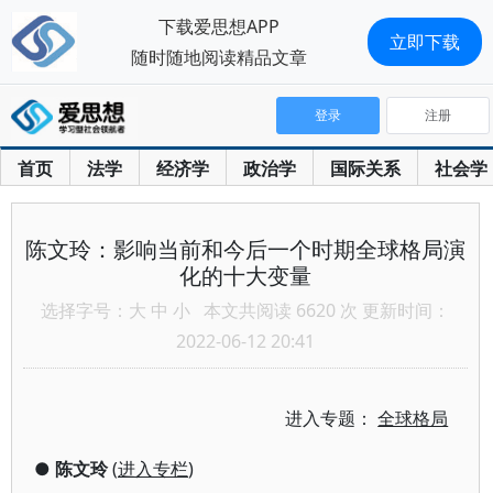
下载爱思想APP
立即下载
随时随地阅读精品文章
登录
注册
首页
法学
经济学
政治学
国际关系
社会学
陈文玲：影响当前和今后一个时期全球格局演
化的十大变量
选择字号：
大
中
小
本文共阅读 6620 次 更新时间：
2022-06-12 20:41
进入专题：
全球格局
●
陈文玲
(
进入专栏
)