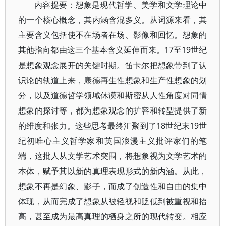
内容提要：想象是现代哲学、美学和文学理论中
的一个核心概念，其内涵含混多义。从词源来看，其
主要含义包括使不在场者在场、影像和回忆。想象的
其他指向都由这三个基本含义延伸而来。17至19世纪
是想象观念展开的关键时期。笛卡尔把想象带到了认
识论的轨道上来，康德再生性想象和生产性想象的划
分，以及道德哲学领域休谟和斯密从人性角度对同情
想象的探讨等，都为想象观念的扩容和转型提供了新
的维度和张力。这些思考最终汇聚到了18世纪末19世
纪初唯心主义哲学家和英国浪漫主义批评家们的笔
端，这批人从文学艺术突围，将想象视为文学艺术的
本体，赋予其以新的真理表现形式的新内涵。从此，
想象不再是幻象、影子，而成了创造性和自由的集中
体现，从而完成了想象从被轻视和贬低到被重视和抬
高，甚至成为最高真理的栖身之所的现代转变。相应