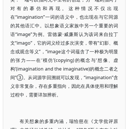
对有的摹仿和再现。这种情况不仅出现
在“imagination”一词的语义中，也出现在与它同源
的其他语汇中。以想象语义家族中另一个重要的词
语“image”为例。雷德蒙·威廉斯认为该词来自拉丁
文“imago”，它的词义经过多次演变，带有“幻影、概
念或观念等义”，“image这个词蕴含了一种极为明显
的张力——在‘模仿’(copying)的概念与‘想像、虚
构’(imagination and the imaginative)的概念二者之
间”③。从词源学回溯就可以发现，“imagination”含
义非常复杂，存在多重指向，因此在具体使用和理解
过程中，需要详加辨析。
有关想象的多重内涵，瑞恰慈在《文学批评原