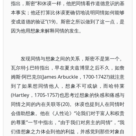
指出，斯密“和休谟一样，他把同情看作道德意识的基
本事实；他还打算比休谟更确切地说明同情如何能够
变成道德的验证”(19)。斯密之所以做到了这一点，是
因为他用想象来解释同情的发生。
发现同情与想象之间的关系，斯密不是第一个。
瓦尔特·J.巴特指出，早在夏夫兹博里之后不久，如詹
姆斯·阿巴克尔(James Arbuckle，1700-1742?)就注意
到了如果想同情他人，想象不可或缺，而哈特莱
(Hartley，1705-1757)也思考过想象的快感和痛感与
同情之间的内在关联等(20)。休谟也提到人在同情时
会借助想象。他在《人性论》“论我们对于富人和权贵
的尊重”一节中指出，“由于我们对房主的同情”，“我
们借想象之力体会到他的利益，并感觉到那些对象自