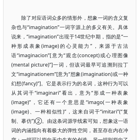
除了对应语词众多的情形外，想象一词的含义复
杂也与“imagination”一词字源上的多义有关。具体
说来，“imagination”出现于14世纪中期，指的是“一
种形成表象(image)的心灵能力”，来源于古法
语“imaginacion”[意为“观念(concept)或心理图像
(mental picture)”]一词，但该词最早可追溯到拉丁
文“imaginationem”[意为“想象(imagination)或一种
幻想(fancy)”]。它是表示行为的名词，这种行为可以
从其词干“imaginari”看出，意为“形成一种表象
(image)”，它还有一个意思是“imago(一种表象
(image)、一种相似性)”，这来自词干“imitari”(“复
制、摹仿”)②。由这条词源学线索可知，想象这一语
词的内涵指向有着极大的弹性空间，甚至存在内在冲
突：一端可以指向无中生有的创造，另一端则指向了