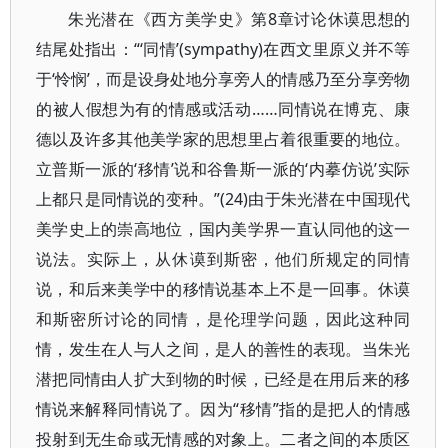
朱光潜在《西方美学史》第8章讨论休谟思想的
结尾处指出：“‘同情’(sympathy)在西文里原义并不等
于‘怜悯’，而是设身处地分享旁人的情感乃至分享旁物
的被人假想为有的情感或活动……同情说在博克、康
德以及许多其他美学家的思想里占着很重要的地位。
立普斯一派的‘移情’说和谷鲁斯一派的‘内摹仿说’实际
上都只是同情说的变种。”(24)由于朱光潜在中国现代
美学史上的崇高地位，国内美学界一直认同他的这一
说法。实际上，从休谟到斯密，他们所规定的同情
说，和后来美学中的移情说基本上不是一回事。休谟
和斯密所讨论的同情，是伦理学问题，因此这种同
情，发生在人与人之间，是人的善性的表现。当朱光
潜把同情由人扩大到物的时候，已经是在用后来的移
情说来解释同情说了。因为“移情”指的是把人的情感
投射到无生命或无情感的对象上。二者之间的本质区