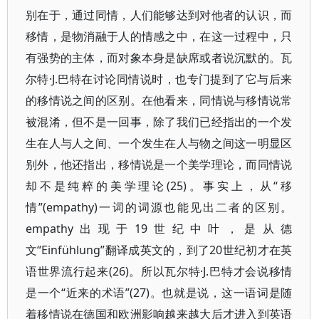
别在于，通过同情，人们能够达到对他者的认识，而
移情，是物消融于人的情感之中，在这一过程中，只
有强势的主体，而对象本身是缺席或者说沉默的。瓦
尔特·J.巴特在讨论同情说时，也专门提到了它与后来
的移情说之间的区别。在他看来，同情说与移情说常
被混淆，但不是一回事，除了我们已经指出的一个发
生在人与人之间、一个发生在人与物之间这一明显区
别外，他还指出，移情说是一个美学理论，而同情说
却不是纯粹的美学理论(25)。事实上，从“移
情”(empathy)一词的词源也能见出二者的区别。
empathy出现于19世纪中叶，是从德
文“Einfühlung”翻译成英文的，到了20世纪初才在英
语世界流行起来(26)。所以瓦尔特·J.巴特才会说移情
是一个“近来的术语”(27)。也就是说，这一语词是随
着移情说在德国和欧洲影响越来越大后才进入到英语