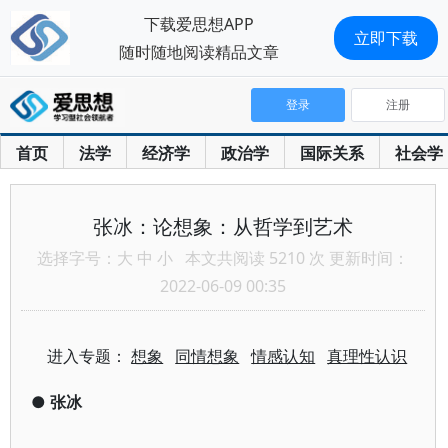
下载爱思想APP
立即下载
随时随地阅读精品文章
登录
注册
首页
法学
经济学
政治学
国际关系
社会学
张冰：论想象：从哲学到艺术
选择字号：
大
中
小
本文共阅读 5210 次 更新时间：
2022-06-09 00:35
进入专题：
想象
同情想象
情感认知
真理性认识
●
张冰