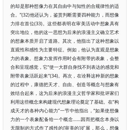
的却是那种想像力在其自由中与知性的合规律性的适
合。”(32)他还认为，鉴赏判断需要四种能力，而想像
力排在首位(33)。这些都表明在审美活动中想象具有
突出地位，他的这一思想为后来的浪漫主义确立艺术
的想象本质开启了道路。其次，他指出了这种想象以
直观性和感性为主要特征。例如，他认为直观是想象
力的表象。想象力发挥作用时会有附带的表象，会整
合和呈现感觉，它“使一大群自身找不到表达的感觉和
附带表象活跃起来”(34)。再次，在诠释这种新的想象
的过程中，康德把天才、自由、创造等概念与想象有
效结合起来，这为后来的浪漫主义哲学家和批评家们
利用这些概念来构建现代想象理论奠定了基础。在“构
成天才的各种内心能力”一节中他指出，“如果使想像
力的一个表象配备给一个概念……因而把概念本身以
无限制的方式作了感性的[审美的]扩展，那么，想像