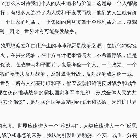
展？怎么来对待我们个人的人生追求与价值，这是每一个人都绕
选择，有很多人选择了为人类和平发展而战，他们的人生就有价
把一个国家的利益，一个集团的利益凌驾于全球利益之上，凌驾
利，因此，世界才有可能爆发战争。
人的思想偏差和由此产生的种种邪恶是战争之源。在俄乌冲突发
点火，在拱火浇油，在千方百计把事情搞大，不希望停战，但是
和促谈。在战争与和平面前，也是考验一个人、一个政党、一个
。我们要坚决反对战争，反对战争升级，反对战争成为继一战、
，世界上所有人都要呼吁和平，都应该旗帜鲜明反对战争和战争
现在仍然推动战争的霸权国家和军事组织，形成全体人民的共
球安全倡议”，是对联合国宪章精神的传承和弘扬，为维护世界
态度。世界应该进入一个“静默期”，人类应该进入一个“反思
的战争和罪恶的来源，我认为引发世界动荡、不安、战争、分裂