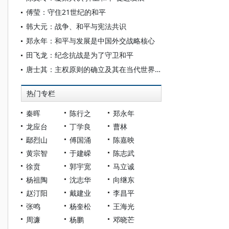
傅莹：守住21世纪的和平
韩大元：战争、和平与宪法共识
郑永年：和平与发展是中国外交战略核心
田飞龙：纪念抗战是为了守卫和平
唐士其：主权原则的确立及其在当代世界的意义
热门专栏
秦晖
陈行之
郑永年
龙应台
丁学良
曹林
鄢烈山
傅国涌
陈嘉映
黄宗智
于建嵘
陈志武
徐贲
郭宇宽
马立诚
杨祖陶
沈志华
向继东
赵汀阳
戴建业
李昌平
张鸣
杨奎松
王海光
周濂
杨鹏
邓晓芒