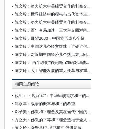
陈文玲：努力扩大中美经贸合作的利益交汇点——相向而行 在博弈中实现共生
陈文玲：世界经济中的桎梏与当代资本主义危机
陈文玲：努力扩大中美经贸合作的利益交汇点 为世界经济注入更多的确定性与稳定性
陈文玲：百年变局加速，三大主义回潮的深层冲击
陈文玲：展望2030：中国将形成八个超大规模场景
陈文玲：中国这几条经贸红线，谁碰谁付出代价
陈文玲：对近期中国经济几个热点难点问题的深度解析
陈文玲：“西半球化”的美国仍加码对华战略，中国需构筑四条经贸底线
陈文玲：人工智能发展的重大变革与双重场景
相同主题阅读
代生：止戈为“武”：中华民族追求和平的智慧
郑永年：战争的概率与和平的希望
邓子美：佛教和平理念及其在当代中国的实践
方立天：佛教的平等和平理念造福于全人类
陈文玲：凝聚共识 捍卫和平 促进发展