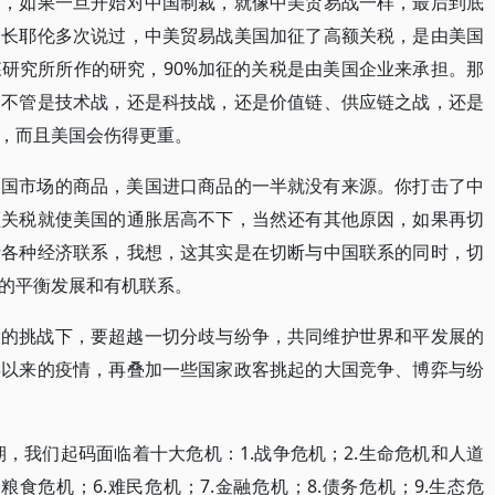
案，如果一旦开始对中国制裁，就像中美贸易战一样，最后到底
部长耶伦多次说过，中美贸易战美国加征了高额关税，是由美国
研究所所作的研究，90%加征的关税是由美国企业来承担。那
，不管是技术战，还是科技战，还是价值链、供应链之战，还是
，而且美国会伤得更重。
美国市场的商品，美国进口商品的一半就没有来源。你打击了中
额关税就使美国的通胀居高不下，当然还有其他原因，如果再切
断各种经济联系，我想，这其实是在切断与中国联系的同时，切
的平衡发展和有机联系。
险的挑战下，要超越一切分歧与纷争，共同维护世界和平发展的
年以来的疫情，再叠加一些国家政客挑起的大国竞争、博弈与纷
期，我们起码面临着十大危机：1.战争危机；2.生命危机和人道
.粮食危机；6.难民危机；7.金融危机；8.债务危机；9.生态危