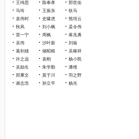
王缉思
陈奉孝
郭世佑
马玲
王振东
狄马
袁伟时
史啸虎
熊培云
秋风
刘小枫
孟令伟
雷一宁
周枫
蒋兆勇
吴伟
沙叶新
刘瑜
葛剑雄
储昭根
吴稼祥
许之远
袁刚
杨小凯
吴励生
朱学勤
潘维
郑秉文
莫于川
羽之野
谢志浩
孙立平
杨光