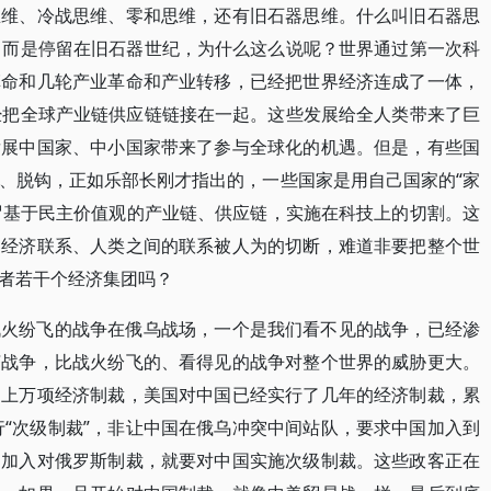
思维、冷战思维、零和思维，还有旧石器思维。什么叫旧石器思
，而是停留在旧石器世纪，为什么这么说呢？世界通过第一次科
革命和几轮产业革命和产业转移，已经把世界经济连成了一体，
经把全球产业链供应链链接在一起。这些发展给全人类带来了巨
发展中国家、中小国家带来了参与全球化的机遇。但是，有些国
、脱钩，正如乐部长刚才指出的，一些国家是用自己国家的“家
所谓基于民主价值观的产业链、供应链，实施在科技上的切割。这
界经济联系、人类之间的联系被人为的切断，难道非要把整个世
者若干个经济集团吗？
战火纷飞的战争在俄乌战场，一个是我们看不见的战争，已经渗
济战争，比战火纷飞的、看得见的战争对整个世界的威胁更大。
了上万项经济制裁，美国对中国已经实行了几年的经济制裁，累
行“次级制裁”，非让中国在俄乌冲突中间站队，要求中国加入到
不加入对俄罗斯制裁，就要对中国实施次级制裁。这些政客正在