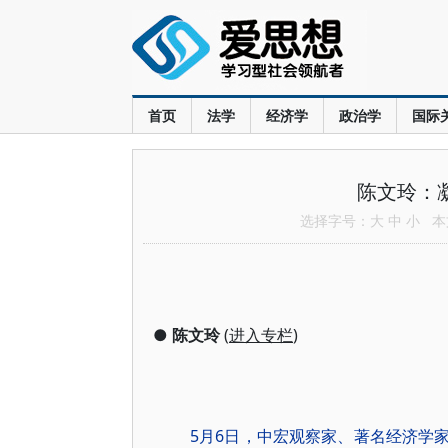
首页
法学
经济学
政治学
国际
陈文玲：
选择字号：
大
中
小
本文
●
陈文玲
(
进入专栏
)
5月6日，中宏观察家、著名经济学