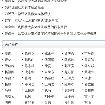
李乐成：以制造业为基础发展壮大实体经济
怎样巩固壮大实体经济根基
习近平：做强做优做大实体经济
赵玺：推动“人工智能+制造”走深向实
李金华：巩固壮大实体经济根基的四条路径
任保平：以实体经济和数字经济深度融合巩固壮大实体经济根基
热门专栏
秦晖
陈行之
郑永年
龙应台
丁学良
曹林
鄢烈山
傅国涌
陈嘉映
黄宗智
于建嵘
陈志武
徐贲
郭宇宽
马立诚
杨祖陶
沈志华
向继东
赵汀阳
戴建业
李昌平
张鸣
杨奎松
王海光
周濂
杨鹏
邓晓芒
王缉思
陈奉孝
郭世佑
马玲
王振东
狄马
袁伟时
史啸虎
熊培云
秋风
刘小枫
孟令伟
雷一宁
周枫
蒋兆勇
吴伟
沙叶新
刘瑜