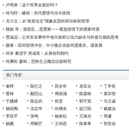
卢周来：这个世界会更好吗？
何与怀：瞒错：宋代爱情与当今疫情
尤小立：从“抢发论文”现象反思科研目标和管理
顾如 等：急疫乱，思墨家——紧急疫情下的墨家对策
贾淑品：公共安全事件中地方政府公信力缺失与价值引领的思考
滕泰：应对疫情冲击，中小微企业如何渡难关、谋发展
邱本 董进宇 郑成良：从身份到契约
何秉松 廖斌：恐怖主义概念比较研究
热门专栏
秦晖
陈行之
郑永年
龙应台
丁学良
曹林
鄢烈山
傅国涌
陈嘉映
黄宗智
于建嵘
陈志武
徐贲
郭宇宽
马立诚
杨祖陶
沈志华
向继东
赵汀阳
戴建业
李昌平
张鸣
杨奎松
王海光
周濂
杨鹏
邓晓芒
王缉思
陈奉孝
郭世佑