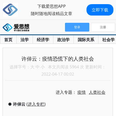
下载爱思想APP
立即下载
随时随地阅读精品文章
登录
注册
首页
法学
经济学
政治学
国际关系
社会学
许倬云：疫情恐慌下的人类社会
选择字号：
大
中
小
本文共阅读 5964 次 更新时间：
2022-04-17 00:02
进入专题：
疫情
人类社会
●
许倬云
(
进入专栏
)