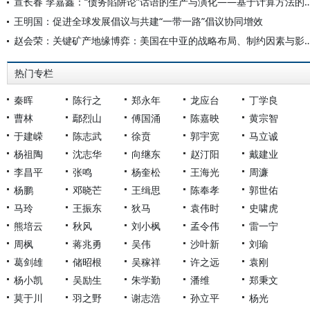
宣长春 李嘉鑫：“债务陷阱论”话语的生产与演化—
王明国：促进全球发展倡议与共建“一带一路”倡议协同增效
赵会荣：关键矿产地缘博弈：美国在中亚的战略布局、
热门专栏
秦晖
陈行之
郑永年
龙应台
丁学良
曹林
鄢烈山
傅国涌
陈嘉映
黄宗智
于建嵘
陈志武
徐贲
郭宇宽
马立诚
杨祖陶
沈志华
向继东
赵汀阳
戴建业
李昌平
张鸣
杨奎松
王海光
周濂
杨鹏
邓晓芒
王缉思
陈奉孝
郭世佑
马玲
王振东
狄马
袁伟时
史啸虎
熊培云
秋风
刘小枫
孟令伟
雷一宁
周枫
蒋兆勇
吴伟
沙叶新
刘瑜
葛剑雄
储昭根
吴稼祥
许之远
袁刚
杨小凯
吴励生
朱学勤
潘维
郑秉文
莫于川
羽之野
谢志浩
孙立平
杨光