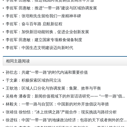
李佐军 田惠敏：推进“一带一路”建设与区域协调发展
李佐军：张培刚先生留给我们一座精神丰碑
李佐军：奋斗百年路 启航新征程
李佐军：加快新旧动能转换，促进企业创新发展
李佐军 田惠敏：建立国家专项粮食储备制度
李佐军：中国生态文明建设迈向新时代
相同主题阅读
孙壮志：共建“一带一路”的时代内涵和重要价值
于文豪：积极探索区域协同立法
王钦池：区域人口分化与协调发展：集聚、效率与平衡
吴格奇 潘春雷：新闻价值视域下的外宣话语研究—— “一带一路”倡议十周年报道分析
林毅夫：一带一路与自贸区：中国新的对外开放倡议与举措
张靖佳 徐怡恬：“冰上丝绸之路”产能合作：现实挑战与路径分析
徐进钰：中国“一带一路”的地缘政治经济：包容的天下或者例外的空间？