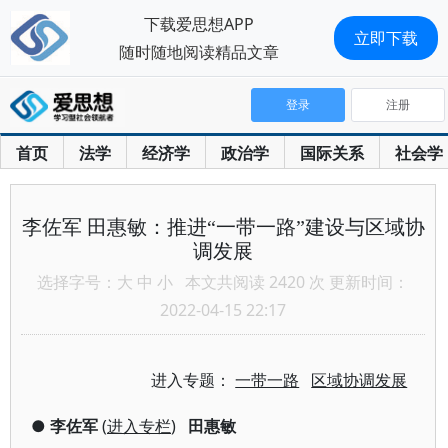
下载爱思想APP
立即下载
随时随地阅读精品文章
登录
注册
首页
法学
经济学
政治学
国际关系
社会学
李佐军 田惠敏：推进“一带一路”建设与区域协
调发展
选择字号：
大
中
小
本文共阅读 2420 次 更新时间：
2022-04-15 22:17
进入专题：
一带一路
区域协调发展
●
李佐军
(
进入专栏
)
田惠敏