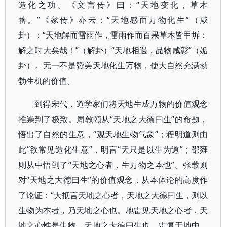
造化之功。《文言传》曰：“天地变化，草木
蕃。”《彖传》亦云：“天地感而万物化生”（咸
卦）；“天地解而雷雨作，雷雨作而百果草木皆甲坼；
解之时大矣哉！”（解卦）“天地相遇，品物咸彰”（姤
卦）。无一不是赞美天地化生万物，使大自然充满勃
勃生机的价值。
到得宋代，道学家们将天地生成万物的价值观念
推崇到了极致。周敦颐从“天地之大德曰生”的命题，
悟出了自然的生意，“观天地生物气象”；程明道则由
此“欲常见造化生意”，明言“天只是以生为道”；邵雍
则从中悟到了“天地之心者，生万物之本也”。张载则
对“天地之大德曰生”的价值观念，从本体论的高度作
了论证：“大抵言天地之心者，天地之大德曰生，则以
生物为本者，乃天地之心也。地雷见天地之心者，天
地之心惟是生物，天地之大德曰生也。雷复于地中，