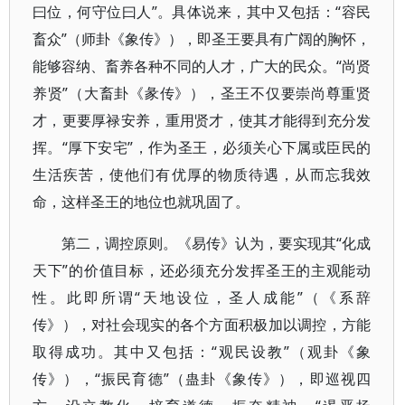
曰位，何守位曰人”。具体说来，其中又包括：“容民
畜众”（师卦《象传》），即圣王要具有广阔的胸怀，
能够容纳、畜养各种不同的人才，广大的民众。“尚贤
养贤”（大畜卦《彖传》），圣王不仅要崇尚尊重贤
才，更要厚禄安养，重用贤才，使其才能得到充分发
挥。“厚下安宅”，作为圣王，必须关心下属或臣民的
生活疾苦，使他们有优厚的物质待遇，从而忘我效
命，这样圣王的地位也就巩固了。
第二，调控原则。《易传》认为，要实现其“化成
天下”的价值目标，还必须充分发挥圣王的主观能动
性。此即所谓“天地设位，圣人成能”（《系辞
传》），对社会现实的各个方面积极加以调控，方能
取得成功。其中又包括：“观民设教”（观卦《象
传》），“振民育德”（蛊卦《象传》），即巡视四