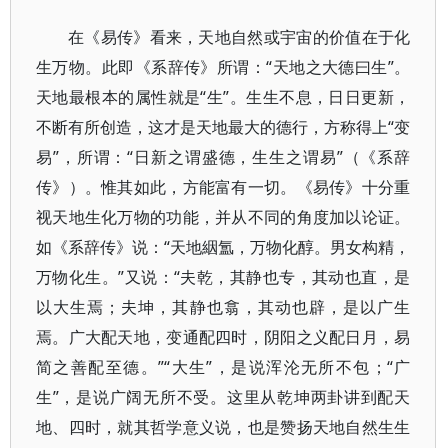
在《易传》看来，天地自然或宇宙的价值在于化
生万物。此即《系辞传》所谓：“天地之大德曰生”。
天地最根本的属性就是“生”。生生不息，日日更新，
不断有所创造，这才是天地最大的德行，方称得上“变
易”，所谓：“日新之谓盛德，生生之谓易”（《系辞
传》）。惟其如此，方能富有一切。《易传》十分重
视天地生化万物的功能，并从不同的角度加以论证。
如《系辞传》说：“天地絪氲，万物化醇。男女构精，
万物化生。”又说：“夫乾，其静也专，其动也直，是
以大生焉；夫坤，其静也翕，其动也辟，是以广生
焉。广大配天地，变通配四时，阴阳之义配日月，易
简之善配至德。”“大生”，是说浑沦无所不包；“广
生”，是说广阔无所不受。这里从乾坤两卦讲到配天
地、四时，就其哲学意义说，也是赞扬天地自然生生