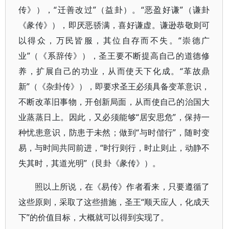
传》），“迁善改过”（益卦）。“恶盈好谦”（谦卦
《彖传》），即厌恶骄满，喜好谦虚。谦逊恭敬则可
以得众，万民皆服，其位自存而不失。“崇德广
业”（《系辞传》），圣王要不断提高自己的道德修
养，扩展自己的功业，从而使天下化成。“革故鼎
新”（《杂卦传》），即要求圣王必须具备变革意识，
不断改革旧事物，开创新局面，从而使自己的治国大
业蒸蒸日上。因此，又必须能够“居安思危”，保持一
种忧患意识，防患于未然；做到“与时偕行”，随时变
易，与时间共同前进，“时行则行，时止则止，动静不
失其时，其道光明”（艮卦《彖传》）。
照以上所说，在《易传》作者看来，只要遵循了
这些原则，采取了这些措施，圣王“顺天应人，化成天
下”的价值目标，大概就可以得到实现了。