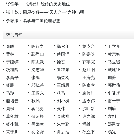
张岱年 ：《周易》经传的历史地位
张丰乾：周易今解——“天人合一”之神与明
余敦康：易学与中国伦理思想
热门专栏
秦晖
陈行之
郑永年
龙应台
丁学良
曹林
鄢烈山
傅国涌
陈嘉映
黄宗智
于建嵘
陈志武
徐贲
郭宇宽
马立诚
杨祖陶
沈志华
向继东
赵汀阳
戴建业
李昌平
张鸣
杨奎松
王海光
周濂
杨鹏
邓晓芒
王缉思
陈奉孝
郭世佑
马玲
王振东
狄马
袁伟时
史啸虎
熊培云
秋风
刘小枫
孟令伟
雷一宁
周枫
蒋兆勇
吴伟
沙叶新
刘瑜
葛剑雄
储昭根
吴稼祥
许之远
袁刚
杨小凯
吴励生
朱学勤
潘维
郑秉文
莫于川
羽之野
谢志浩
孙立平
杨光