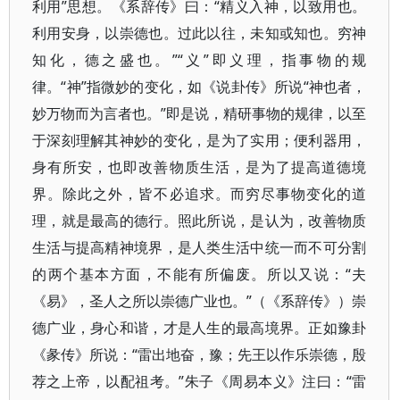
利用”思想。《系辞传》曰：“精义入神，以致用也。
利用安身，以崇德也。过此以往，未知或知也。穷神
知化，德之盛也。”“义”即义理，指事物的规
律。“神”指微妙的变化，如《说卦传》所说“神也者，
妙万物而为言者也。”即是说，精研事物的规律，以至
于深刻理解其神妙的变化，是为了实用；便利器用，
身有所安，也即改善物质生活，是为了提高道德境
界。除此之外，皆不必追求。而穷尽事物变化的道
理，就是最高的德行。照此所说，是认为，改善物质
生活与提高精神境界，是人类生活中统一而不可分割
的两个基本方面，不能有所偏废。所以又说：“夫
《易》，圣人之所以崇德广业也。”（《系辞传》）崇
德广业，身心和谐，才是人生的最高境界。正如豫卦
《彖传》所说：“雷出地奋，豫；先王以作乐崇德，殷
荐之上帝，以配祖考。”朱子《周易本义》注曰：“雷