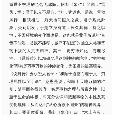
举世不被理解也毫无怨悔。恒卦《象传》又说：“雷
风，恒；君子以立不易方。”方，犹道也。是说，雷动
风行，相须相助，乃天地间恒久之象。君子观此卦
象，受到启发，于是立身有道，长久其德，持之以
恒，不因环境的变化而改易。这也就是孟子所说的“富
贵不能淫，贫贱不能移，威严不能屈”的独立人格和坚
韧不拔的大丈夫精神。其三，要穷神知化，穷理尽
性。《系辞传》以精研义理达到神妙的境地，“穷神知
化”即穷尽万事万物的神妙变化，为圣贤的最高境界。
《说卦传》要求贤人君子：“和顺于道德而理于义，穷
理尽性以至于命”。意思是说，和顺于天地万物的准
则，随事而各得其宜，穷尽事物之理与所禀之性，以
至于生命的终极，即充分认识和把握事物的本性及其
变化规律，从而达到“从心所欲不逾矩”的精神境界。
其四，要正位凝命。鼎卦《象传》曰：“木上有火，