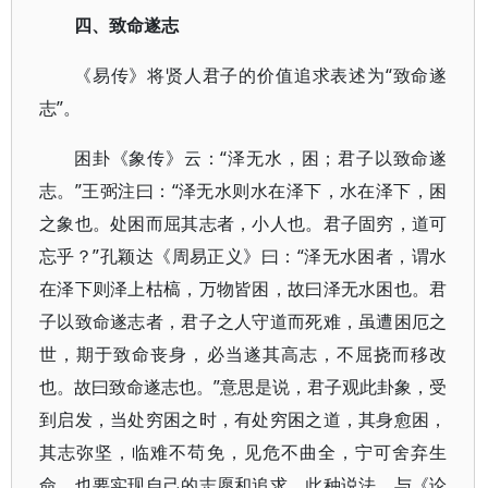
四、致命遂志
《易传》将贤人君子的价值追求表述为“致命遂
志”。
困卦《象传》云：“泽无水，困；君子以致命遂
志。”王弼注曰：“泽无水则水在泽下，水在泽下，困
之象也。处困而屈其志者，小人也。君子固穷，道可
忘乎？”孔颖达《周易正义》曰：“泽无水困者，谓水
在泽下则泽上枯槁，万物皆困，故曰泽无水困也。君
子以致命遂志者，君子之人守道而死难，虽遭困厄之
世，期于致命丧身，必当遂其高志，不屈挠而移改
也。故曰致命遂志也。”意思是说，君子观此卦象，受
到启发，当处穷困之时，有处穷困之道，其身愈困，
其志弥坚，临难不苟免，见危不曲全，宁可舍弃生
命，也要实现自己的志愿和追求。此种说法，与《论