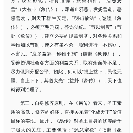
方，设立教化，培育道德，振奋精神。“遏恶扬
善”（大有卦《象传》），即遏止邪恶，发扬善道。恶
惩善劝，则天下群生安定。“明罚敕法”（噬嗑《象
传》），必须严明刑罚，整饬法纪。“节以制度”（节
卦《象传》），建立必要的规章制度，对各种关系和
事物加以节制，使之有条不紊，顺利进行，不伤财，
不害民。“裒多益寡，称物平施”（谦卦《象传》），
妥善协调社会各方面的利益关系，取有余而补不足，
尽力做到分配公平。如此，则可以“损上益下，民悦无
疆。自上下下，其道大光”（益卦《彖传》），天下也
就得到治理了。
第三，自身修养原则。在《易传》看来，圣王素
质的高低，修养的好坏，直接关系着“化成天下”价值
目标的实现。因此，《易传》对圣王自身的修养给予
了极大的关注，主要包括：“惩忿窒欲”（损卦《象