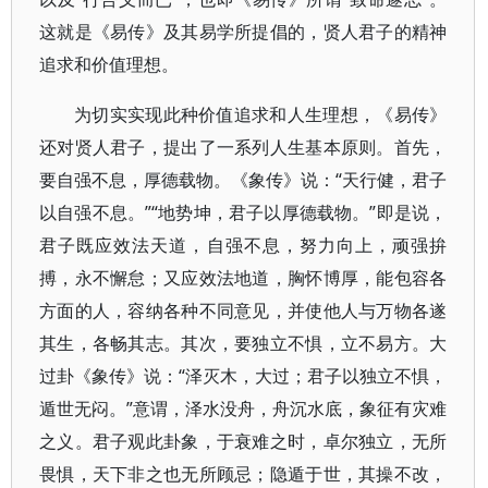
这就是《易传》及其易学所提倡的，贤人君子的精神
追求和价值理想。
为切实实现此种价值追求和人生理想，《易传》
还对贤人君子，提出了一系列人生基本原则。首先，
要自强不息，厚德载物。《象传》说：“天行健，君子
以自强不息。”“地势坤，君子以厚德载物。”即是说，
君子既应效法天道，自强不息，努力向上，顽强拚
搏，永不懈怠；又应效法地道，胸怀博厚，能包容各
方面的人，容纳各种不同意见，并使他人与万物各遂
其生，各畅其志。其次，要独立不惧，立不易方。大
过卦《象传》说：“泽灭木，大过；君子以独立不惧，
遁世无闷。”意谓，泽水没舟，舟沉水底，象征有灾难
之义。君子观此卦象，于衰难之时，卓尔独立，无所
畏惧，天下非之也无所顾忌；隐遁于世，其操不改，