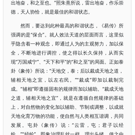
出地奋，和之至也。”照朱熹所说，雷出地奋，作乐崇
德，天人协恰，就是最佳的和谐状态。
然而，要达到此种最高的和谐状态，《易传》所
强调的是“保合”。就人效法天道的层面而言，这里似
乎隐含着一种观念，即通过人为的主观努力，加以保
全，不断地进行调控，使之得以长久保持，从而实
现“万国咸宁”、“天下和平”的“和之至”的局面。正如泰
卦《象传》所说：“天地交，泰；后以裁成天地之道，
辅相天地之宜，以左右民。”“裁成”即加以裁制完
成。“辅相”即遵循固有的规律而加以辅助。“裁成天地
之道，辅相天地之宜”，就是在遵循自然规律的基础
上，对自然物的变化加以辅助、节制或调整，以成就
天地化育万物的功能，使自然与人类相互谐调，共同
发展。屯卦《象传》说：“云雷，屯；君子以经
纶。”“经纶”，即象治理乱丝一样，理出头绪，使之由