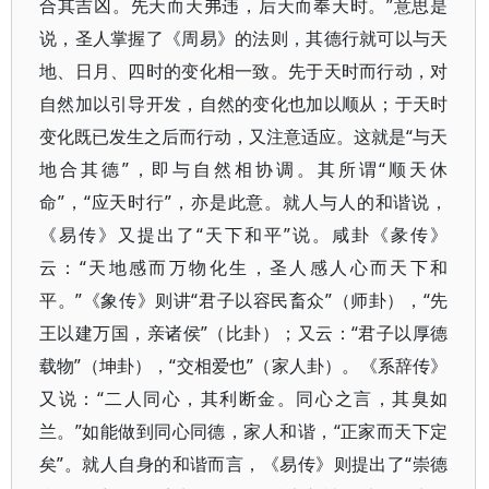
合其吉凶。先天而天弗违，后天而奉天时。”意思是
说，圣人掌握了《周易》的法则，其德行就可以与天
地、日月、四时的变化相一致。先于天时而行动，对
自然加以引导开发，自然的变化也加以顺从；于天时
变化既已发生之后而行动，又注意适应。这就是“与天
地合其德”，即与自然相协调。其所谓“顺天休
命”，“应天时行”，亦是此意。就人与人的和谐说，
《易传》又提出了“天下和平”说。咸卦《彖传》
云：“天地感而万物化生，圣人感人心而天下和
平。”《象传》则讲“君子以容民畜众”（师卦），“先
王以建万国，亲诸侯”（比卦）；又云：“君子以厚德
载物”（坤卦），“交相爱也”（家人卦）。《系辞传》
又说：“二人同心，其利断金。同心之言，其臭如
兰。”如能做到同心同德，家人和谐，“正家而天下定
矣”。就人自身的和谐而言，《易传》则提出了“崇德