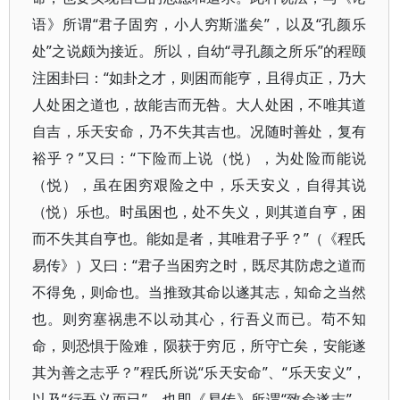
语》所谓“君子固穷，小人穷斯滥矣”，以及“孔颜乐
处”之说颇为接近。所以，自幼“寻孔颜之所乐”的程颐
注困卦曰：“如卦之才，则困而能亨，且得贞正，乃大
人处困之道也，故能吉而无咎。大人处困，不唯其道
自吉，乐天安命，乃不失其吉也。况随时善处，复有
裕乎？”又曰：“下险而上说（悦），为处险而能说
（悦），虽在困穷艰险之中，乐天安义，自得其说
（悦）乐也。时虽困也，处不失义，则其道自亨，困
而不失其自亨也。能如是者，其唯君子乎？”（《程氏
易传》）又曰：“君子当困穷之时，既尽其防虑之道而
不得免，则命也。当推致其命以遂其志，知命之当然
也。则穷塞祸患不以动其心，行吾义而已。苟不知
命，则恐惧于险难，陨获于穷厄，所守亡矣，安能遂
其为善之志乎？”程氏所说“乐天安命”、“乐天安义”，
以及“行吾义而已”，也即《易传》所谓“致命遂志”。