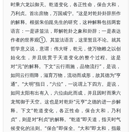
时乘六龙以御天。乾道变化，各正性命，保合大和，
乃利贞。首出庶物，万国咸宁。”这是对乾卦卦辞所作
的解释。根据朱伯崑先生的研究，这种解释包括两套
语言：一是讲筮法，即解乾卦之象和卦辞；一是表达
作者的世界观①。其筮法语言，这里暂且不论。就其
哲学意义说，意谓：伟大呀，乾元，使万物赖之以创
始化生，并且统贯于天道变化的整个过程。这是
对“元”的解释。下文“云行雨施，品物流行”，是说，
如同云行雨降，滋育万物，流动而成形，故其德为“亨
通”。“大明”指日，“六位”，一说谓上下四方。是说，
如同太阳有出有入，六位由此而成，并且因时而乘六
龙驾御于天空。这也是对乾卦“元亨”之德的进一步解
释。下文“乾道变化，各正性命，保合大和，乃利
贞”，则是对“利贞”的解释。“乾道”即天道，指天时气
候变化的法则。“保合”即保全。“大和”即太和，指最