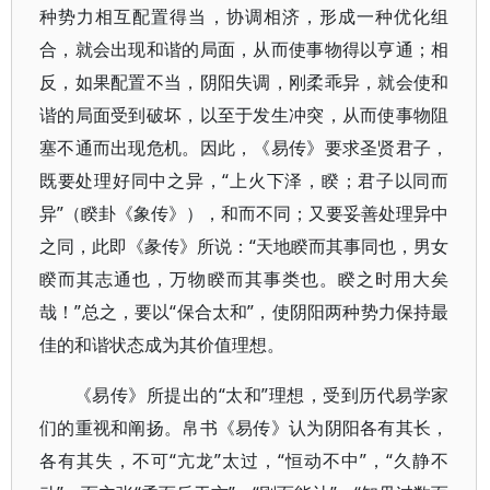
种势力相互配置得当，协调相济，形成一种优化组
合，就会出现和谐的局面，从而使事物得以亨通；相
反，如果配置不当，阴阳失调，刚柔乖异，就会使和
谐的局面受到破坏，以至于发生冲突，从而使事物阻
塞不通而出现危机。因此，《易传》要求圣贤君子，
既要处理好同中之异，“上火下泽，睽；君子以同而
异”（睽卦《象传》），和而不同；又要妥善处理异中
之同，此即《彖传》所说：“天地睽而其事同也，男女
睽而其志通也，万物睽而其事类也。睽之时用大矣
哉！”总之，要以“保合太和”，使阴阳两种势力保持最
佳的和谐状态成为其价值理想。
《易传》所提出的“太和”理想，受到历代易学家
们的重视和阐扬。帛书《易传》认为阴阳各有其长，
各有其失，不可“亢龙”太过，“恒动不中”，“久静不