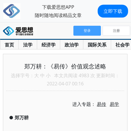
下载爱思想APP
立即下载
随时随地阅读精品文章
登录
注册
首页
法学
经济学
政治学
国际关系
社会学
郑万耕：《易传》价值观念述略
选择字号：
大
中
小
本文共阅读 4983 次 更新时间：
2022-04-07 00:16
进入专题：
易传
易学
●
郑万耕