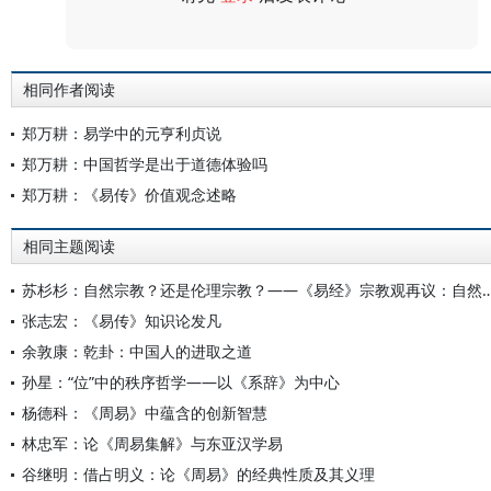
评论
相同作者阅读
郑万耕：易学中的元亨利贞说
郑万耕：中国哲学是出于道德体验吗
郑万耕：《易传》价值观念述略
相同主题阅读
苏杉杉：自然宗教？还是伦理宗教？——《易经》宗教观再议：自然宗教？还是伦理
张志宏：《易传》知识论发凡
余敦康：乾卦：中国人的进取之道
孙星：“位”中的秩序哲学——以《系辞》为中心
杨德科：《周易》中蕴含的创新智慧
林忠军：论《周易集解》与东亚汉学易
谷继明：借占明义：论《周易》的经典性质及其义理