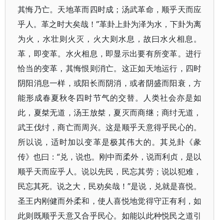
其悔乃亡。天地革而四时成；汤武革命，顺乎天而应
乎人。革之时大矣哉！”革卦上卦为泽为水，下卦为离
为火，水壮则火灭，火大则水息，故曰水火相息。
革，即变革。水火相息，即显示出要有所变革。进行
恰当的变革，其悔恨则消亡。这正如天地运行，四时
阴阳消息一样，或阳长而阴消，或者阴盛而阳衰，方
能形成春夏秋冬四时节气的交替。人类社会亦是如
此，夏桀无道，汤王放桀，夏灭而商继；商纣无道，
武王伐纣，商亡而周兴。这是顺乎天意得乎民心的。
所以说，适时加以变革是极其伟大的。其兑卦《彖
传》也曰：“兑，说也。刚中而柔外，说而利贞，是以
顺乎天而应乎人。说以先民，民忘其劳；说以犯难，
民忘其死。说之大，民劝矣哉！”是说，兑就是喜悦。
圣王内刚健而外柔和，使人喜悦地觉得守正有利，如
此则既顺乎天意又合乎民心。如能以此种悦民之道引