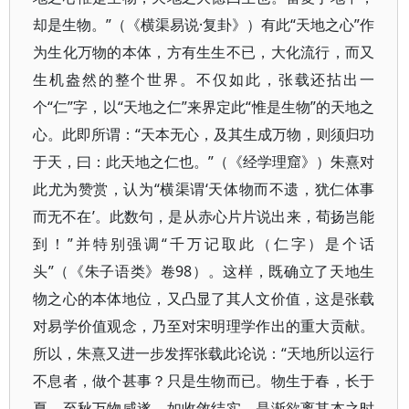
却是生物。”（《横渠易说·复卦》）有此“天地之心”作
为生化万物的本体，方有生生不已，大化流行，而又
生机盎然的整个世界。不仅如此，张载还拈出一
个“仁”字，以“天地之仁”来界定此“惟是生物”的天地之
心。此即所谓：“天本无心，及其生成万物，则须归功
于天，曰：此天地之仁也。”（《经学理窟》）朱熹对
此尤为赞赏，认为“横渠谓‘天体物而不遗，犹仁体事
而无不在’。此数句，是从赤心片片说出来，荀扬岂能
到！”并特别强调“千万记取此（仁字）是个话
头”（《朱子语类》卷98）。这样，既确立了天地生
物之心的本体地位，又凸显了其人文价值，这是张载
对易学价值观念，乃至对宋明理学作出的重大贡献。
所以，朱熹又进一步发挥张载此论说：“天地所以运行
不息者，做个甚事？只是生物而已。物生于春，长于
夏，至秋万物咸遂，如收敛结实，是渐欲离其本之时