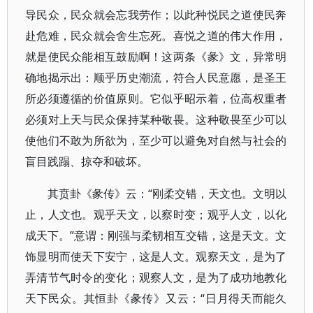
导民众，民众就会忘我劳作；以此种悦民之道使民奔
赴危难，民众就会舍生忘死。喜悦之道的伟大作用，
就是使民众能相互鼓励啊！这两条《彖》文，异常明
确地揭示出：顺乎历史潮流，符合人民意愿，是圣王
所必须遵循的价值原则。它似乎昭示着，位高权重者
必须对上天与民众保持某种敬畏。这种敬畏至少可以
使他们不敢为所欲为，至少可以避免对自然与社会的
盲目践蹋、掠夺和破坏。
其贲卦《彖传》云：“刚柔交错，天文也。文明以
止，人文也。观乎天文，以察时变；观乎人文，以化
成天下。”意谓：刚强与柔韧相互交错，这是天文。文
饰显明而使天下安宁，这是人文。观察天文，是为了
弄清节气时令的变化；观察人文，是为了成功地教化
天下民众。其恒卦《彖传》又云：“日月得天而能久