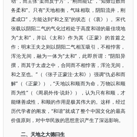
动”，而主张“柔而反于方”，“刚而能让”，“知毋过数而
务柔和”。只有“天地相衡，气味相取，阴阳流井，刚
柔成□”，方能达到“和之至”的状态（《衷》）。宋代
张载以阴阳二气的气化过程处于高度和谐的最佳境地
为“太和”，并以《太和》作为其《正蒙》的首篇之
作；明末王夫之则以阴阳二气相互吸引，不相悖害，
浑沦无间，融为一体为“太和”，此即所谓：“阴阳异
撰，而其于太虚之中，合同而不相悖害，浑沦无间，
和之至也。”（《张子正蒙注·太和》）强调“仇必和而
解”（《正蒙》），“天地以和顺而为命，万物以和顺
而为性”（《周易外传·说卦》），认为只有和顺，才
能继善成性，和顺的作用是极其伟大的。这样，经过
历代学者的阐发，“和谐”就成了整个中国文化的最高
价值原则，对中华民族的思想意识产生了深远影响。
二、天地之大德曰生