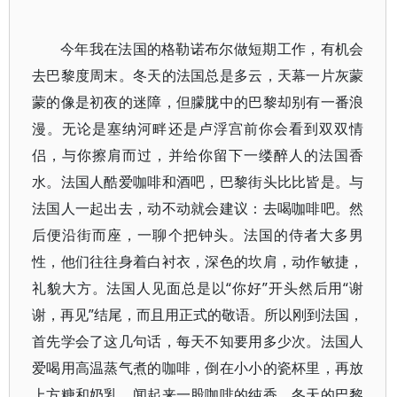
今年我在法国的格勒诺布尔做短期工作，有机会
去巴黎度周末。冬天的法国总是多云，天幕一片灰蒙
蒙的像是初夜的迷障，但朦胧中的巴黎却别有一番浪
漫。无论是塞纳河畔还是卢浮宫前你会看到双双情
侣，与你擦肩而过，并给你留下一缕醉人的法国香
水。法国人酷爱咖啡和酒吧，巴黎街头比比皆是。与
法国人一起出去，动不动就会建议：去喝咖啡吧。然
后便沿街而座，一聊个把钟头。法国的侍者大多男
性，他们往往身着白衬衣，深色的坎肩，动作敏捷，
礼貌大方。法国人见面总是以“你好”开头然后用“谢
谢，再见”结尾，而且用正式的敬语。所以刚到法国，
首先学会了这几句话，每天不知要用多少次。法国人
爱喝用高温蒸气煮的咖啡，倒在小小的瓷杯里，再放
上方糖和奶乳，闻起来一股咖啡的纯香。冬天的巴黎