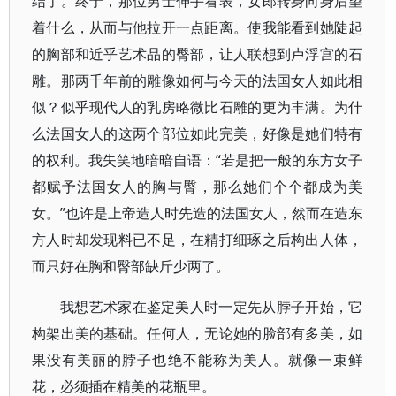
结了。终于，那位男士伸手看表，女郎转身向身后望
着什么，从而与他拉开一点距离。使我能看到她陡起
的胸部和近乎艺术品的臀部，让人联想到卢浮宫的石
雕。那两千年前的雕像如何与今天的法国女人如此相
似？似乎现代人的乳房略微比石雕的更为丰满。为什
么法国女人的这两个部位如此完美，好像是她们特有
的权利。我失笑地暗暗自语：“若是把一般的东方女子
都赋予法国女人的胸与臀，那么她们个个都成为美
女。”也许是上帝造人时先造的法国女人，然而在造东
方人时却发现料已不足，在精打细琢之后构出人体，
而只好在胸和臀部缺斤少两了。
我想艺术家在鉴定美人时一定先从脖子开始，它
构架出美的基础。任何人，无论她的脸部有多美，如
果没有美丽的脖子也绝不能称为美人。就像一束鲜
花，必须插在精美的花瓶里。