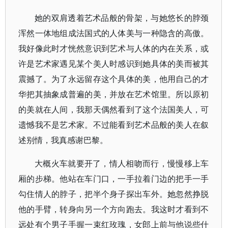
她的双肩透着艺术品般的骨架，与她悠长的脖颈
浑然一体地组成法国式的人体美与一种隐含的高傲。
我好像此时才恍然意识到艺术与人体的内在关系，或
许是艺术家遇见某个美人时感识到她具体的美而被其
震撼了。为了永远留存这个具体的美，他用自己的才
华把其抽象成普遍的美，并放在艺术馆里。所以原初
的美就在人间，我那天偶然看到了这个法国美人，可
遗憾我不是艺术家。不过能看到艺术品般的美人在叙
述别情，我真感谢巴黎。
大概火车就要开了，情人相吻而行，慢慢移上车
厢的步梯。他站在车门口，一手拉着门边的把手一手
勾住情人的脖子，把半个身子探出车外。她忽然挣脱
他的手臂，转身向另一个方向跑去。我这时才看到不
远处有个男子手握一束红玫瑰，女郎上前与他说些什