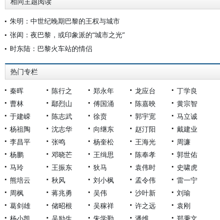
相同主题阅读
朱明：中世纪晚期巴黎的王权与城市
张闳：夜巴黎，或印象派的“城市之光”
时东陆：巴黎火车站的情侣
热门专栏
秦晖
陈行之
郑永年
龙应台
丁学良
曹林
鄢烈山
傅国涌
陈嘉映
黄宗智
于建嵘
陈志武
徐贲
郭宇宽
马立诚
杨祖陶
沈志华
向继东
赵汀阳
戴建业
李昌平
张鸣
杨奎松
王海光
周濂
杨鹏
邓晓芒
王缉思
陈奉孝
郭世佑
马玲
王振东
狄马
袁伟时
史啸虎
熊培云
秋风
刘小枫
孟令伟
雷一宁
周枫
蒋兆勇
吴伟
沙叶新
刘瑜
葛剑雄
储昭根
吴稼祥
许之远
袁刚
杨小凯
吴励生
朱学勤
潘维
郑秉文