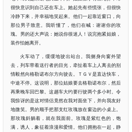
很快意识到自己还在车上。她起先有些慌张，但很快
冷静下来，并幸福地笑起来。他们一起靠近窗口，向
那位男子致意。我听懂了，他们在喊：谢谢你的玫
瑰。男的还大声说：她说你很迷人！说完抱紧姑娘，
装作怕她离开。
火车动了，缓缓地驶出站台。我侧身向窗外望
去，列车带着送行者的目光，牵扯着车上人离去的别
情毅然向格勒诺布尔方向驶去。ＴＧＶ是直达快车，
中途不停。这说明，那位姑娘要去格勒诺布尔，然后
再乘晚车回巴黎。这趟车大约要行驶两个多小时。令
我惊讶的是这对情侣竟然在我对面坐下，并向我友好
地微笑。男的顺手把那支红玫瑰放在窗边的小桌上。
那玫瑰斜躺着，就在我面前。玫瑰是紫红色的，饱
满，诱人，象征着浪漫和爱情。他们拥抱在一起，静