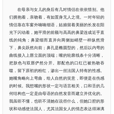
在母亲与女儿的身后有几对情侣在依依惜别。他
们拥抱着，亲吻着，有如置身无人之境。一对年轻的
情侣靠在车窗外喃喃细语，姑娘留着美丽的长发在阳
光下闪动着，她平滑的前额与高高的鼻梁连成近乎直
线的钝角；鼻梁细而直并向两侧如峭壁一样纵然滑
下，鼻尖跃然向前；鼻孔是椭圆型的，然后以内弯的
曲线接入上唇立面的顶端；嘴的轮廓线条十分清晰，
把肤色与双唇俨然分开。那配色的口红已被热吻吞
噬，留下原初的粉红，渗出一丝法国人特有的性感。
她嘴角略向上弯曲，给人自然的笑意，即便是在伤感
的时候。我想嘴的形状一定与语言相关，口和舌的几
何结构也一定是由母语的自然发音而建立并优化的。
我虽听不懂，也听不清她在说些什么，但她口腔的形
状和动感使法国人，尤其法国女人的情态表达得淋漓