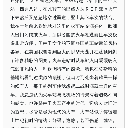
布尔的ＴＧＶ高速火车。里昂站是巴黎市的一个大
站，四通八达，在此转车的巴黎人从ＲＥＲ郊区火车
下来然后又急急地穿过甬道，登上其它车次的站台。
我在十年前来欧洲就对这里的火车站充满好奇。欧洲
人出门习惯乘火车，所以各国的火车相通而且车次极
多非常方便，但由于文化的不同各国的车站建筑风格
各异。在英国我曾看到巨大的拱型天蓬并在蓬顶雕刻
了许多精彩的图案，火车进站时从车站入口缓缓驶入
气派非凡给人一种欧洲特有的感觉。我也在莫斯科的
基辅站看到过类似的顶棚，但当时到处坐着难民一样
的候车人，那里的列车使我想起二战时满载士兵的军
车。我总是认为火车站与飞机场的情景有着迥然不同
的感觉。也许是由于火车产生的时代，它给人对旧时
的遐想，尽管是极为现代的火车。火车站似乎停留着
上世纪初时的情绪：纾缓，逸静，甚至伤感，缠绵。