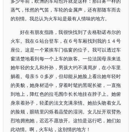
多少年前，欧洲的车站也许就是这样：那白雾一样的
蒸气，怅然的气笛，车轮的金属声，还有那随车而去
的别情。我总认为火车站是最有人情味的地方。
好在有朋友指路，我很快找到了去格勒诺布尔的
火车。我在Ｇ站台登车，在６号车厢找到我的１４号
座位。这是一个紧挨车门临窗的位子。我可以透过车
窗清楚地看到每一个上车的旅客。一位法国母亲来送
她年轻的女儿和外孙，男孩大约不满周岁，在小车里
躺着。母亲５０多岁，但却能从她脸上看出她年轻时
的美貌，她身材适中，穿着时髦的黑呢长裙，一直拖
到地上，降红色的拉毛围巾长长地挂在脖子上。她俯
身亲着孙子，轻柔的法文充满亲情。她抬头吻着女儿
的脸颊，眼睛里闪烁着晶莹的湿润。女儿扯开双臂热
烈地拥抱她，迟迟不愿放开。这怕是远行吧，她们如
此动情。啊，火车站，这别情的地方！