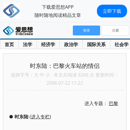
下载爱思想APP
立即下载
随时随地阅读精品文章
登录
注册
首页
法学
经济学
政治学
国际关系
社会学
时东陆：巴黎火车站的情侣
选择字号：
大
中
小
本文共阅读 6266 次 更新时间：
2008-07-22 11:22
进入专题：
巴黎
●
时东陆
(
进入专栏
)