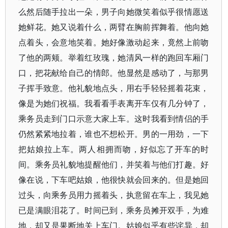
么然后随手拉出一朵，男子向她微笑着似乎很情愿送
她鲜花。她又说着什么，两臂在胸前挥舞着。他向她
点着头，会意地笑着。她好像激动起来，竟然上前吻
了他的两颊。举着红玫瑰，她清风一样的跑回车厢门
口，把花献给自己的情郎。他显然是感动了，与那男
子挥手致意。他礼貌地点头，用右手轻轻摇着花束，
像是为她们祝福。我看看手表离开车仅有几分钟了，
乘务员走到门口示意大家上车。这时我看到情侣的手
仍然紧紧地拉着，谁也不想松开。男的一用劲，一下
把姑娘拉上车。两人相拥而吻，好似忘了开车的时
间。乘务员礼貌地提醒他们，并笑着与他们打趣。好
像在说，下车吧姑娘，他很快就会回来的。但是她回
过头，向乘务员用力摇着头，执意留在车上，我见她
已是满眼泪花了。时间已到，乘务员摊开双手，为难
地，却又是果断地关上车门。姑娘似乎有些诧异，却