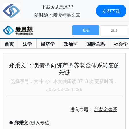
下载爱思想APP
立即下载
随时随地阅读精品文章
登录
注册
首页
法学
经济学
政治学
国际关系
社会学
郑秉文 ：负债型向资产型养老金体系转变的
关键
选择字号：
大
中
小
本文共阅读 3713 次 更新时间：
2022-03-05 11:56
进入专题：
养老金体系
●
郑秉文
(
进入专栏
)