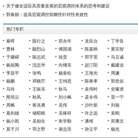
关于健全适应高质量发展的宏观调控体系的思考和建议
郭春丽：提高宏观调控前瞻性针对性有效性
热门专栏
秦晖
陈行之
郑永年
龙应台
丁学良
曹林
鄢烈山
傅国涌
陈嘉映
黄宗智
于建嵘
陈志武
徐贲
郭宇宽
马立诚
杨祖陶
沈志华
向继东
赵汀阳
戴建业
李昌平
张鸣
杨奎松
王海光
周濂
杨鹏
邓晓芒
王缉思
陈奉孝
郭世佑
马玲
王振东
狄马
袁伟时
史啸虎
熊培云
秋风
刘小枫
孟令伟
雷一宁
周枫
蒋兆勇
吴伟
沙叶新
刘瑜
葛剑雄
储昭根
吴稼祥
许之远
袁刚
杨小凯
吴励生
朱学勤
潘维
郑秉文
莫于川
羽之野
谢志浩
孙立平
杨光