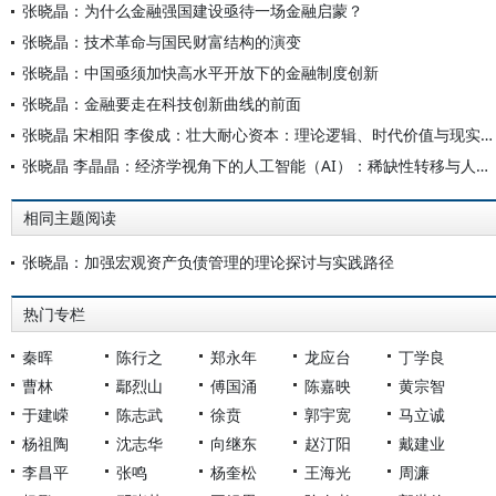
张晓晶：为什么金融强国建设亟待一场金融启蒙？
张晓晶：技术革命与国民财富结构的演变
张晓晶：中国亟须加快高水平开放下的金融制度创新
张晓晶：金融要走在科技创新曲线的前面
张晓晶 宋相阳 李俊成：壮大耐心资本：理论逻辑、时代价值与现实路径
张晓晶 李晶晶：经济学视角下的人工智能（AI）：稀缺性转移与人类的挑战
相同主题阅读
张晓晶：加强宏观资产负债管理的理论探讨与实践路径
热门专栏
秦晖
陈行之
郑永年
龙应台
丁学良
曹林
鄢烈山
傅国涌
陈嘉映
黄宗智
于建嵘
陈志武
徐贲
郭宇宽
马立诚
杨祖陶
沈志华
向继东
赵汀阳
戴建业
李昌平
张鸣
杨奎松
王海光
周濂