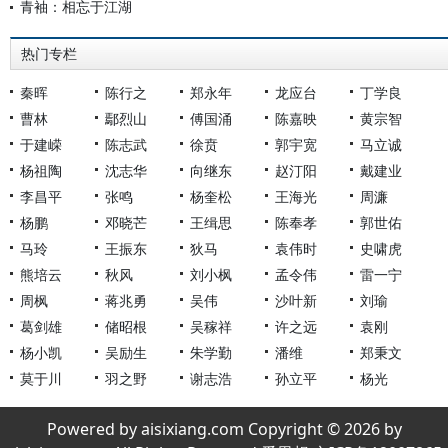
青袖：相忘于江湖
热门专栏
秦晖
陈行之
郑永年
龙应台
丁学良
曹林
鄢烈山
傅国涌
陈嘉映
黄宗智
于建嵘
陈志武
徐贲
郭宇宽
马立诚
杨祖陶
沈志华
向继东
赵汀阳
戴建业
李昌平
张鸣
杨奎松
王海光
周濂
杨鹏
邓晓芒
王缉思
陈奉孝
郭世佑
马玲
王振东
狄马
袁伟时
史啸虎
熊培云
秋风
刘小枫
孟令伟
雷一宁
周枫
蒋兆勇
吴伟
沙叶新
刘瑜
葛剑雄
储昭根
吴稼祥
许之远
袁刚
杨小凯
吴励生
朱学勤
潘维
郑秉文
莫于川
羽之野
谢志浩
孙立平
杨光
Powered by aisixiang.com Copyright © 2026 by