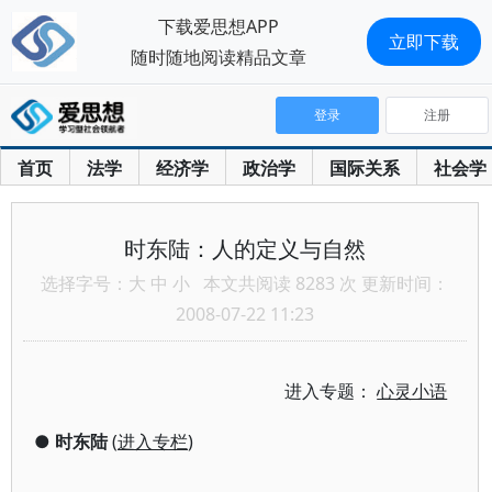
下载爱思想APP
立即下载
随时随地阅读精品文章
登录
注册
首页
法学
经济学
政治学
国际关系
社会学
时东陆：人的定义与自然
选择字号：
大
中
小
本文共阅读 8283 次 更新时间：
2008-07-22 11:23
进入专题：
心灵小语
●
时东陆
(
进入专栏
)