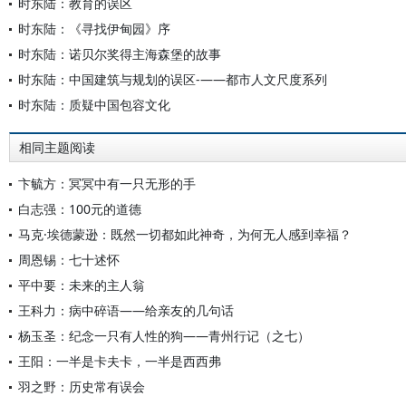
时东陆：教育的误区
时东陆：《寻找伊甸园》序
时东陆：诺贝尔奖得主海森堡的故事
时东陆：中国建筑与规划的误区-——都市人文尺度系列
时东陆：质疑中国包容文化
相同主题阅读
卞毓方：冥冥中有一只无形的手
白志强：100元的道德
马克·埃德蒙逊：既然一切都如此神奇，为何无人感到幸福？
周恩锡：七十述怀
平中要：未来的主人翁
王科力：病中碎语——给亲友的几句话
杨玉圣：纪念一只有人性的狗——青州行记（之七）
王阳：一半是卡夫卡，一半是西西弗
羽之野：历史常有误会