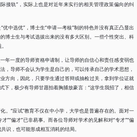
国际接轨”，实际上也是对近年来实行的相关管理政策偏向的纠
“优中选优”，博士生“申请—考核”制的特色并没有真正凸显出
榜的博士生与考试选拔出来的没有多大区别。一些个性突出、科
益。
但一年一度的导师资格申请制，让导师的自信心和责任感变弱也
办法，导师不会认为学生是自己的，可以传承自己的学术思想，
专业方向，因此，只要学生通过答辩或抽检过关，拿到学位证就
式下，极少有导师甘愿拍着胸脯放豪言：“这学生我招了，相信
化。“应试”教育不仅在中小学，大学也是普遍存在的。面对一
专才”“偏才”已非易事。而各位导师对学术的见解和对“专才”“偏
成共识，也可能形成相互消耗的结局。