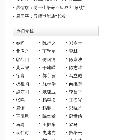
温儒敏：博士生培养不应成为“政绩”
周国平：导师岂能成“老板”
热门专栏
秦晖
陈行之
郑永年
龙应台
丁学良
曹林
鄢烈山
傅国涌
陈嘉映
黄宗智
于建嵘
陈志武
徐贲
郭宇宽
马立诚
杨祖陶
沈志华
向继东
赵汀阳
戴建业
李昌平
张鸣
杨奎松
王海光
周濂
杨鹏
邓晓芒
王缉思
陈奉孝
郭世佑
马玲
王振东
狄马
袁伟时
史啸虎
熊培云