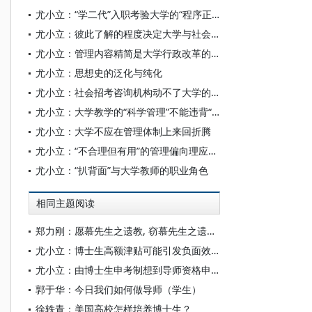
尤小立：“学二代”入职考验大学的“程序正义”
尤小立：彼此了解的程度决定大学与社会的未来
尤小立：管理内容精简是大学行政改革的核心
尤小立：思想史的泛化与纯化
尤小立：社会招考咨询机构动不了大学的奶酪
尤小立：大学教学的“科学管理”不能违背“人的教育”规律
尤小立：大学不应在管理体制上来回折腾
尤小立：“不合理但有用”的管理偏向理应改变
尤小立：“扒背面”与大学教师的职业角色
相同主题阅读
郑力刚：愿慕先生之遗教, 窃慕先生之遗风[1]——纪念我精神上的导师János Miklós Beér教授
尤小立：博士生高额津贴可能引发负面效应
尤小立：由博士生申考制想到导师资格申请制
郭于华：今日我们如何做导师（学生）
徐轶青：美国高校怎样培养博士生？