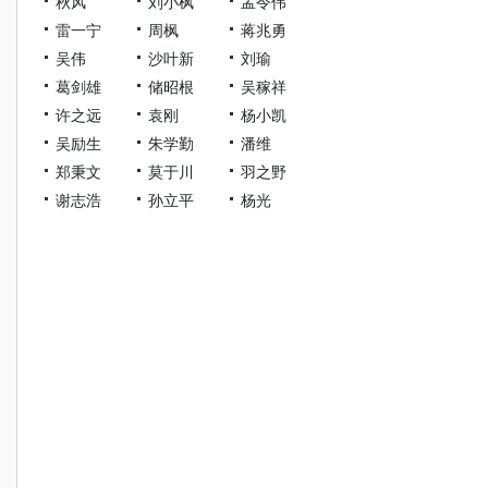
秋风
刘小枫
孟令伟
雷一宁
周枫
蒋兆勇
吴伟
沙叶新
刘瑜
葛剑雄
储昭根
吴稼祥
许之远
袁刚
杨小凯
吴励生
朱学勤
潘维
郑秉文
莫于川
羽之野
谢志浩
孙立平
杨光