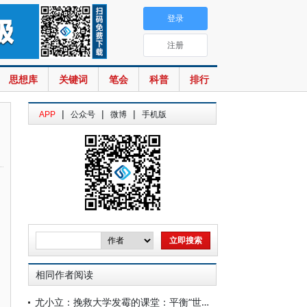
登录
注册
思想库
关键词
笔会
科普
排行
|
|
|
APP
公众号
微博
手机版
相同作者阅读
尤小立：挽救大学发霉的课堂：平衡“世代差”方能重塑吸引力