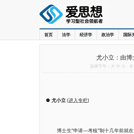
首页
法学
经济学
政治学
国际
尤小立：由博
选择字号：
大
中
小
本文
●
尤小立
(
进入专栏
)
博士生“申请—考核”制十几年前就