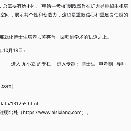
，总需要有所不同。“申请—考核”制既然旨在扩大导师招生和培
挥空间，展示其个性和创造力，这也是重振信心和重建责任感的
那就让博士生培养去芜存菁，回归到学术的轨道之上。
年10月19日）
进入
尤小立
的专栏 进入专题：
博士生
申考制
导师
g.com）
ata/131265.html
ttps://www.aisixiang.com）。