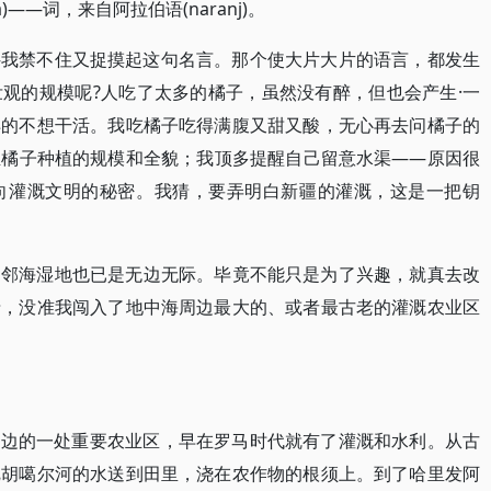
)——词，来自阿拉伯语(naranj)。
—我禁不住又捉摸起这句名言。那个使大片大片的语言，都发生
观的规模呢?人吃了太多的橘子，虽然没有醉，但也会产生·一
洋的不想干活。我吃橘子吃得满腹又甜又酸，无心再去问橘子的
亚橘子种植的规模和全貌；我顶多提醒自己留意水渠——原因很
向灌溉文明的秘密。我猜，要弄明白新疆的灌溉，这是一把钥
的邻海湿地也已是无边无际。毕竟不能只是为了兴趣，就真去改
猜，没准我闯入了地中海周边最大的、或者最古老的灌溉农业区
中海岸边的一处重要农业区，早在罗马时代就有了灌溉和水利。从古
把胡噶尔河的水送到田里，浇在农作物的根须上。到了哈里发阿