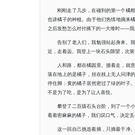
刚刚走了几步，在碰到的第一个橘
也讲橘子的种植。由于他们热情地摘来
之后发愁怎么对付摘下的一大堆时——我
告别了老人们，我勉强站起身来。
近，走着远。我登上一块石头隙望，次第
人和路，都在橘园里。接着走，就
落在地上的是橘子，挂在枝上无人问津
停住脚：黄的橘子居然密过了绿的叶子
不是为了吃，是为了让人喜悦。
攀登了二百级石头台阶，到了一个
看着密麻麻的橘子，我们叹口气，决定丢
这一回自己挑选着摘，只摘最干净