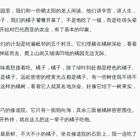
柑园里，我们和一些晒太阳的老人闲谈。他们讲辛苦，讲人生，
橘子，我们的橘子饕餮开幕了。不是饱吃了一顿，而是吃得头晕
开始对巴伦西亚的农业，有了基本的印象。
我们的计划是转遍毗邻的五个村庄。它们埋藏在橘林深处，看着
伸延而去、爬上山岗又铺满凹地的橘园无边无际。
意味着想接着吃。橘子，橘子，除了绿叶到处都是橙色的橘子。
的是橘子。远处密密的橙黄光点都是橘子。有一些树使我不得不
。这样的橘树，看着它人就莫名地兴奋。好像它结下一树果实，
小巧的修道院。它只有一面朝向海，其余三面被橘林密密围住。
开矜持，就在这儿把这一辈子的橘子吃饱。
、最新鲜、不大不小的橘子。坐在修道院的石阶上，我一连吃了