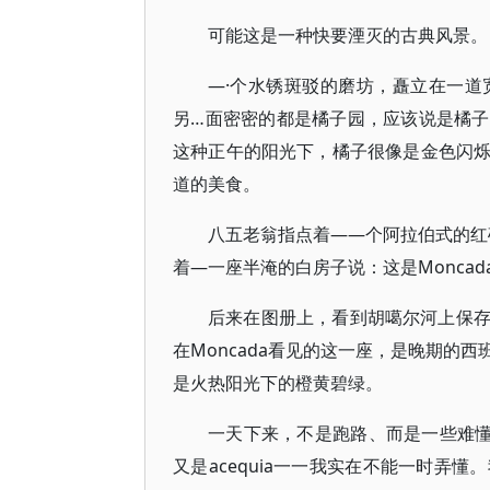
可能这是一种快要湮灭的古典风景。
—·个水锈斑驳的磨坊，矗立在一
另…面密密的都是橘子园，应该说是橘
这种正午的阳光下，橘子很像是金色闪
道的美食。
八五老翁指点着——个阿拉伯式的红砖
着—一座半淹的白房子说：这是Moncad
后来在图册上，看到胡噶尔河上保
在Moncada看见的这一座，是晚期的
是火热阳光下的橙黄碧绿。
一天下来，不是跑路、而是一些难懂的
又是acequia一一我实在不能一时弄