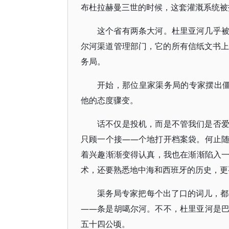
布杜拉赫曼三世的时候，这套灌溉系统被
这个省有两条大河。杜里亚河几乎
尔河渠道管理部门，它的所有信纸文书上都印着A
务局。
开始，那位皇家渠务局的专家摆出僵硬
他的态度骤变。
话不仅是投机，而是不管我们是否
只顾一个接——个地打开档案袋。何止
着兴趣渐渐变得认真，我也在渐渐陷入
术，还要熟悉地中海和西班牙的历史，更
渠务局专家把每个出了口的词儿，都
——条是胡噶尔河。不不，杜里亚河是
五十四公顷。