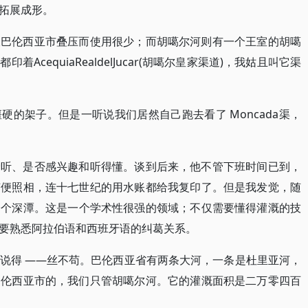
拓展成形。
被巴伦西亚市叠压而使用很少；而胡噶尔河则有一个王室的胡噶
cequiaRealdelJucar(胡噶尔皇家渠道)，我姑且叫它渠
的架子。但是一听说我们居然自己跑去看了 Moncada渠，
爱听、是否感兴趣和听得懂。谈到后来，他不管下班时间已到，
随便照相，连十七世纪的用水账都给我复印了。但是我发觉，随
一个深潭。这是一个学术性很强的领域；不仅需要懂得灌溉的技
要熟悉阿拉伯语和西班牙语的纠葛关系。
说得 ——丝不苟。巴伦西亚省有两条大河，一条是杜里亚河，
巴伦西亚市的，我们只管胡噶尔河。它的灌溉面积是二万零四百