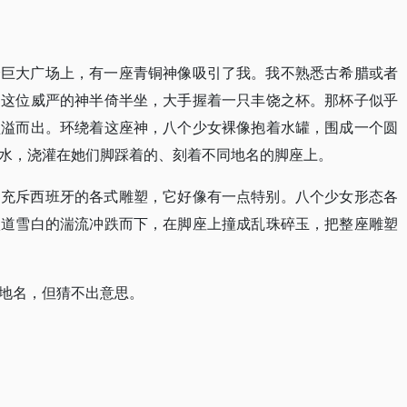
个巨大广场上，有一座青铜神像吸引了我。我不熟悉古希腊或者
。这位威严的神半倚半坐，大手握着一只丰饶之杯。那杯子似乎
盈溢而出。环绕着这座神，八个少女裸像抱着水罐，围成一个圆
水，浇灌在她们脚踩着的、刻着不同地名的脚座上。
起充斥西班牙的各式雕塑，它好像有一点特别。八个少女形态各
八道雪白的湍流冲跌而下，在脚座上撞成乱珠碎玉，把整座雕塑
地名，但猜不出意思。