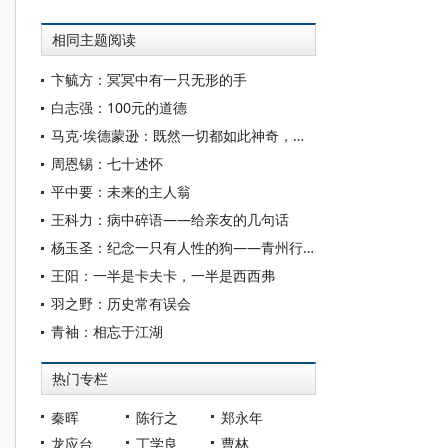
相同主题阅读
卞毓方：冥冥中有一只无形的手
白志强：100元的道德
马克·埃德蒙逊：既然一切都如此神奇，为何无人感到幸福？
周恩锡：七十述怀
平中要：未来的主人翁
王科力：病中碎语——给亲友的几句话
杨玉圣：纪念一只有人性的狗——青州行记（之七）
王阳：一半是卡夫卡，一半是西西弗
羽之野：历史常有误会
青袖：相忘于江湖
热门专栏
秦晖
陈行之
郑永年
龙应台
丁学良
曹林