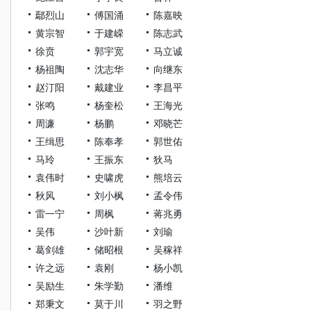
鄢烈山
傅国涌
陈嘉映
黄宗智
于建嵘
陈志武
徐贲
郭宇宽
马立诚
杨祖陶
沈志华
向继东
赵汀阳
戴建业
李昌平
张鸣
杨奎松
王海光
周濂
杨鹏
邓晓芒
王缉思
陈奉孝
郭世佑
马玲
王振东
狄马
袁伟时
史啸虎
熊培云
秋风
刘小枫
孟令伟
雷一宁
周枫
蒋兆勇
吴伟
沙叶新
刘瑜
葛剑雄
储昭根
吴稼祥
许之远
袁刚
杨小凯
吴励生
朱学勤
潘维
郑秉文
莫于川
羽之野