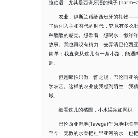
拉伯语，尤其是西班牙浯的橘子 (narm~a
农业，伊斯兰赠给西班牙的礼物—
了借词入主和替代的时代，究竟有多么壮
种醺醺的感觉。想歇着，想喝水，懒洋
故事。我也再没有精力，去弄清巴伦西
简单：我直觉从这儿有一条小路，能通
匙。
但是哪怕只做一瞥之观，巴伦西亚
学农艺。这样的农业使我感到陌生，我
域。
细看这儿的橘园，小水渠宛如网织。
巴伦西亚湿地(1avega)作为地
至今，无数的水渠把杜里亚河的水，也