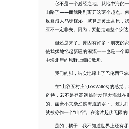
它不是一个必经之地。从地中海的
山路了——而我刚刚离开这两个起点。
反复踏人乌珠穆沁；就算是黄土高原，
亚不一定非去。因为，要想走遍整个安达
但还是来了。原因有许多：朋友的
使我猛地忆起新疆的灌溉——也是一个
中海北岸的原野上细细散步。
我们的脚，结实地踩上了巴伦西亚农
在“山谷五村庄”(LosValles
奇特，若不是登高远眺时发现大海就在
的、丝毫不夹杂渔捞海腥的乡下。这儿
就被称作一个“山谷”。在这片起伏无限
是的，橘子，我不知道世界上还有哪