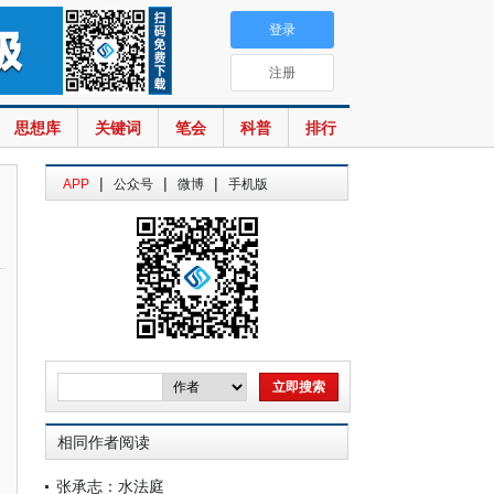
登录
注册
思想库
关键词
笔会
科普
排行
|
|
|
APP
公众号
微博
手机版
相同作者阅读
张承志：水法庭