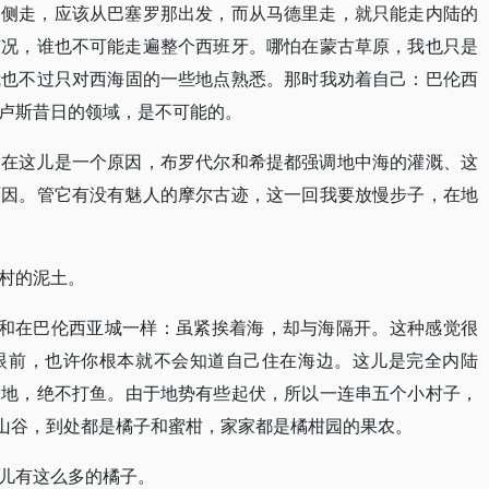
一侧走，应该从巴塞罗那出发，而从马德里走，就只能走内陆的
何况，谁也不可能走遍整个西班牙。哪怕在蒙古草原，我也只是
我也不过只对西海固的一些地点熟悉。那时我劝着自己：巴伦西
卢斯昔日的领域，是不可能的。
家在这儿是一个原因，布罗代尔和希提都强调地中海的灌溉、这
原因。管它有没有魅人的摩尔古迹，这一回我要放慢步子，在地
村的泥土。
)的感觉，和在巴伦西亚城一样：虽紧挨着海，却与海隔开。这种感觉很
眼前，也许你根本就不会知道自己住在海边。这儿是完全内陆
种地，绝不打鱼。由于地势有些起伏，所以一连串五个小村子，
的山谷，到处都是橘子和蜜柑，家家都是橘柑园的果农。
儿有这么多的橘子。