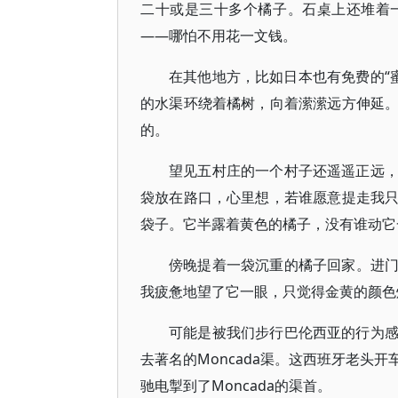
二十或是三十多个橘子。石桌上还堆着
——哪怕不用花一文钱。
在其他地方，比如日本也有免费的“
的水渠环绕着橘树，向着潆潆远方伸延
的。
望见五村庄的一个村子还遥遥正远
袋放在路口，心里想，若谁愿意提走我
袋子。它半露着黄色的橘子，没有谁动它
傍晚提着一袋沉重的橘子回家。进
我疲惫地望了它一眼，只觉得金黄的颜色
可能是被我们步行巴伦西亚的行为
去著名的Moncada渠。这西班牙老头
驰电掣到了Moncada的渠首。