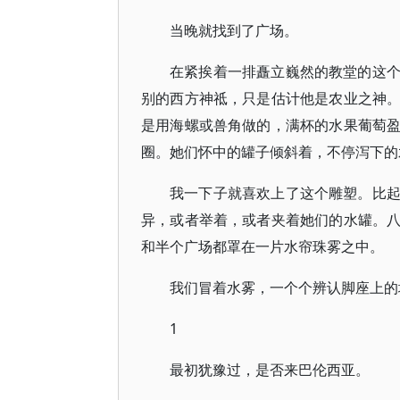
当晚就找到了广场。
在紧挨着一排矗立巍然的教堂的这
别的西方神祗，只是估计他是农业之神
是用海螺或兽角做的，满杯的水果葡萄
圈。她们怀中的罐子倾斜着，不停泻下的
我一下子就喜欢上了这个雕塑。比
异，或者举着，或者夹着她们的水罐。
和半个广场都罩在一片水帘珠雾之中。
我们冒着水雾，一个个辨认脚座上的
1
最初犹豫过，是否来巴伦西亚。