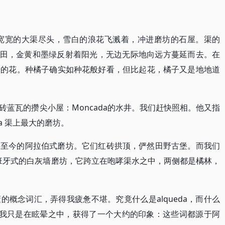
道宽宽的大渠尽头，雪白的浪花飞溅着，冲进磨坊的石屋。渠的
子田，金黄和墨绿反射着阳光，无边无际地向远方蔓延而去。在
烁的花。种橘子确实如种花般好看，但比起花，橘子又是地地道
蓝瓦的攒尖小屋：Moncada的水井。我们赶快照相。他又指
a 渠上最大的磨坊。
存至今的阿拉伯式磨坊。它们红砖拱顶，俨然田野古堡。而我们
西班牙式的白灰墙磨坊，它跨立在咆哮渠水之中，两侧都是橘林，
概念词汇，弄得我疲惫不堪。究竟什么是alqueda，而什么
懂。我只是在眩晕之中，获得了一个大约的印象：这些词都源于阿