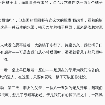
一座橘子山，而肚量是有限的，谁也没本事连吃一两百个橘子
蜜柑旅行”，但岛国的橘园哪有这么大的规模!我想着，看着蜿蜒
。这是一种石质的水渠，铺天盖地的橘子原野，原来是依赖灌溉
，人就没心思再提着一大袋橘子步行了。踌躇良久，我把橘子口
只有感谢——可是当我们从小村返回时，远远就看见了那只塑料
一动。
门一看，桌上早已堆着一座山——是朋友的母亲为我们准备的。
灼灼逼人。在这里，只要你爱吃，橘子可以把你淹没。
感动，第二天，朋友的父亲，一位八十五岁的老头开车，陪我们
开车很疯，憋足了劲遇车必超。于是我们在心惊胆战之中，一路风