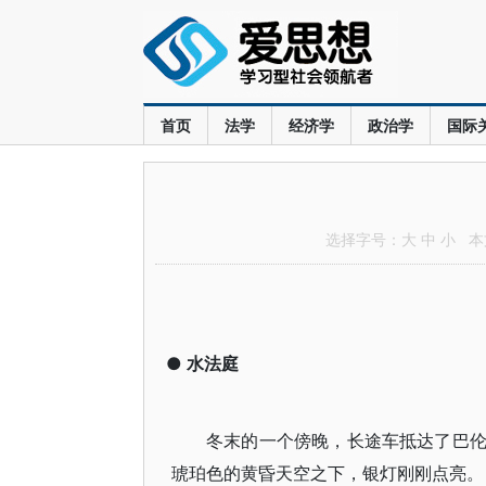
首页
法学
经济学
政治学
国际
选择字号：
大
中
小
本文
●
水法庭
冬末的一个傍晚，长途车抵达了巴
琥珀色的黄昏天空之下，银灯刚刚点亮。