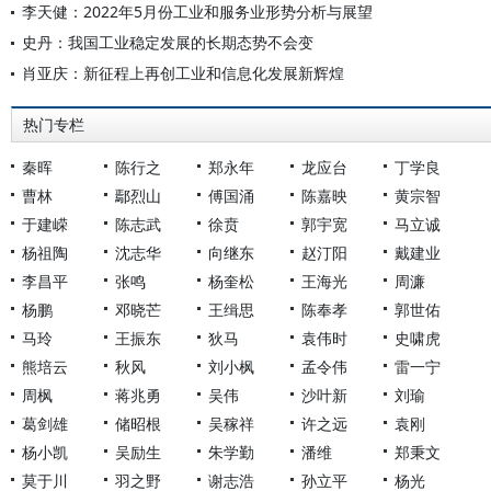
李天健：2022年5月份工业和服务业形势分析与展望
史丹：我国工业稳定发展的长期态势不会变
肖亚庆：新征程上再创工业和信息化发展新辉煌
热门专栏
秦晖
陈行之
郑永年
龙应台
丁学良
曹林
鄢烈山
傅国涌
陈嘉映
黄宗智
于建嵘
陈志武
徐贲
郭宇宽
马立诚
杨祖陶
沈志华
向继东
赵汀阳
戴建业
李昌平
张鸣
杨奎松
王海光
周濂
杨鹏
邓晓芒
王缉思
陈奉孝
郭世佑
马玲
王振东
狄马
袁伟时
史啸虎
熊培云
秋风
刘小枫
孟令伟
雷一宁
周枫
蒋兆勇
吴伟
沙叶新
刘瑜
葛剑雄
储昭根
吴稼祥
许之远
袁刚
杨小凯
吴励生
朱学勤
潘维
郑秉文
莫于川
羽之野
谢志浩
孙立平
杨光