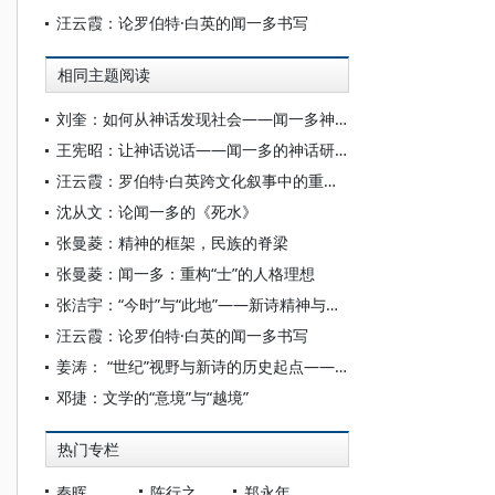
汪云霞：论罗伯特·白英的闻一多书写
相同主题阅读
刘奎：如何从神话发现社会——闻一多神话研究的社会学视野
王宪昭：让神话说话——闻一多的神话研究
汪云霞：罗伯特·白英跨文化叙事中的重庆风景
沈从文：论闻一多的《死水》
张曼菱：精神的框架，民族的脊梁
张曼菱：闻一多：重构“士”的人格理想
张洁宇：“今时”与“此地”——新诗精神与艺术的本土化
汪云霞：论罗伯特·白英的闻一多书写
姜涛： “世纪”视野与新诗的历史起点——《女神》再论
邓捷：文学的“意境”与“越境”
热门专栏
秦晖
陈行之
郑永年