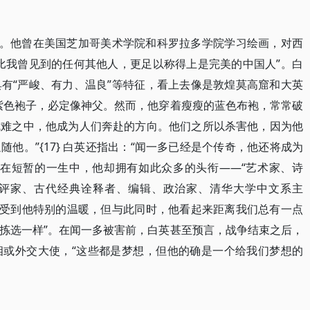
”。他曾在美国芝加哥美术学院和科罗拉多学院学习绘画，对西
比我曾见到的任何其他人，更足以称得上是完美的中国人”。白
有“严峻、有力、温良”等特征，看上去像是敦煌莫高窟和大英
紫色袍子，必定像神父。然而，他穿着瘦瘦的蓝色布袍，常常破
危难之中，他成为人们奔赴的方向。他们之所以杀害他，因为他
他。”{17} 白英还指出：“闻一多已经是个传奇，他还将成为
但在短暂的一生中，他却拥有如此众多的头衔——“艺术家、诗
评家、古代经典诠释者、编辑、政治家、清华大学中文系主
感受到他特别的温暖，但与此同时，他看起来距离我们总有一点
拣选一样”。在闻一多被害前，白英甚至预言，战争结束之后，
相或外交大使，“这些都是梦想，但他的确是一个给我们梦想的