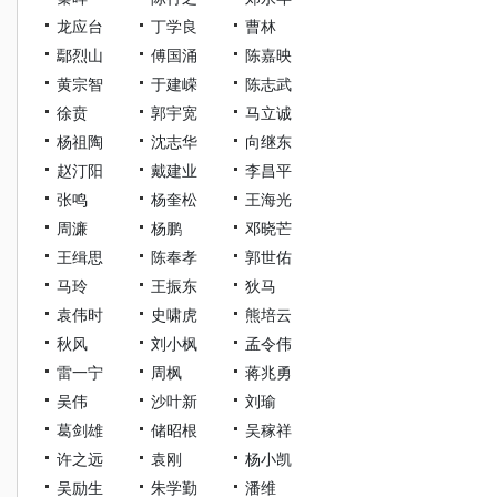
龙应台
丁学良
曹林
鄢烈山
傅国涌
陈嘉映
黄宗智
于建嵘
陈志武
徐贲
郭宇宽
马立诚
杨祖陶
沈志华
向继东
赵汀阳
戴建业
李昌平
张鸣
杨奎松
王海光
周濂
杨鹏
邓晓芒
王缉思
陈奉孝
郭世佑
马玲
王振东
狄马
袁伟时
史啸虎
熊培云
秋风
刘小枫
孟令伟
雷一宁
周枫
蒋兆勇
吴伟
沙叶新
刘瑜
葛剑雄
储昭根
吴稼祥
许之远
袁刚
杨小凯
吴励生
朱学勤
潘维