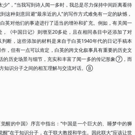
太少”，“当我写到诗人闻一多时，我总是尽力保持中间距离看待
识到这种刻意回避“最亲近的人”的写作方式难免有一定的缺憾，
，白英对他们的事迹进行了适当的增补和扩充。例如，有关闻一
处，《中国日记》则增至20多处，且在相同条目中还添加了对
判断，这些添加的材料是来自于白英1940年代的日记手稿本
再创作，但有一点可以肯定，白英的跨文化叙事具有重要的历史文
鲜活的历史场景与细节，充实和丰富了闻一多的传记形象⑦，而
西方知识分子之间的相互理解与交流对话。⑧
《觉醒的中国》序言中指出：“中国是一个巨大的、睡梦中的狮
觉醒”在于知识分子，在于联大教授和学生。因此联大“应该让世