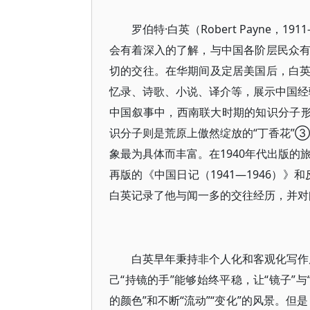
罗伯特·白英（Robert Payne，
会有着深入的了解，与中国各阶层民众
切的交往。在华期间及定居美国后，白
忆录、诗歌、小说、译介等，展示中国经
中国叙事中，西南联大时期的知识分子形
识分子则是荒原上傲然绽放的“丁香花”
象最为具体而丰富。在1940年代出版的
再版的《中国日记（1941—1946）》
白英记录了他与闻一多的交往经历，并对
白英早年秉持非个人化和客观化写作原
己“持镜的手”能够始终平稳，让“镜子”
的颜色”和不断“流动”“变化”的风景。