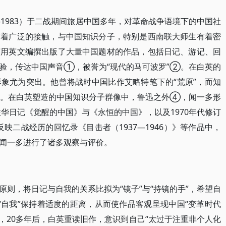
1911-1983）于二战期间旅居中国多年，对革命战争语境下的中国社
有着广泛的接触，与中国知识分子，特别是西南联大师生有着密
英用英文编撰出版了大量中国题材的作品，包括日记、游记、回
验，传达中国声音①，被誉为“现代的马可波罗”②。在白英的
象尤为突出。他曾将战时中国比作艾略特笔下的“荒原”，而知
③。在白英塑造的中国知识分子群像中，鲁迅之外④，闻一多形
旅华日记《觉醒的中国》与《永恒的中国》，以及1970年代修订
和反映二战经历的回忆录《目击者（1937—1946）》等作品中，
闻一多进行了诸多观察与评价。
则，将日记与自我的关系比拟为“镜子”与“持镜的手”，希望自
与“自我”保持着适度的距离，从而使作品客观呈现中国“变革时代
但是，20多年后，白英重读旧作，意识到自己“太过于注重非个人化