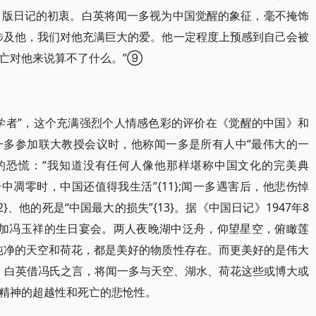
其出版日记的初衷。白英将闻一多视为中国觉醒的象征，毫不掩饰
涉及他，我们对他充满巨大的爱。他一定程度上预感到自己会被
亡对他来说算不了什么。”⑨
学者”，这个充满强烈个人情感色彩的评价在《觉醒的中国》和
一多参加联大教授会议时，他称闻一多是所有人中“最伟大的一
有的恐慌：“我知道没有任何人像他那样堪称中国文化的完美典
中凋零时，中国还值得我生活”{11};闻一多遇害后，他悲伤悼
}、他的死是“中国最大的损失”{13}。据《中国日记》1947年8
参加冯玉祥的生日宴会。两人夜晚湖中泛舟，仰望星空，俯瞰莲
纯净的天空和荷花，都是美好的物质性存在。而更美好的是伟大
在此，白英借冯氏之言，将闻一多与天空、湖水、荷花这些或博大或
精神的超越性和死亡的悲怆性。