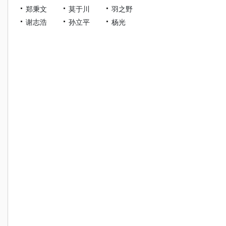
郑秉文
莫于川
羽之野
谢志浩
孙立平
杨光