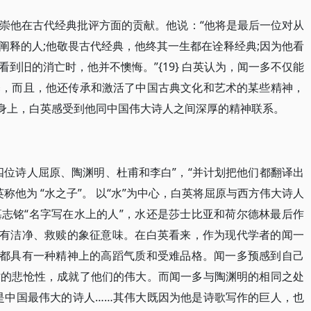
崇他在古代经典批评方面的贡献。他说：“他将是最后一位对从
阐释的人;他敬畏古代经典，他终其一生都在诠释经典;因为他看
到旧的消亡时，他并不懊悔。”{19} 白英认为，闻一多不仅能
释，而且，他还传承和激活了中国古典文化和艺术的某些精神，
多身上，白英感受到他同中国伟大诗人之间深厚的精神联系。
四位诗人屈原、陶渊明、杜甫和李白”，“并计划把他们都翻译出
英称他为 “水之子”。 以“水”为中心，白英将屈原与西方伟大诗人
志铭“名字写在水上的人”，水还是莎士比亚和荷尔德林最后作
具有洁净、救赎的象征意味。在白英看来，作为现代学者的闻一
者都具有一种精神上的高蹈气质和受难品格。闻一多预感到自己
亡的悲怆性，成就了他们的伟大。而闻一多与陶渊明的相同之处
是中国最伟大的诗人……其伟大既因为他是诗歌写作的巨人，也