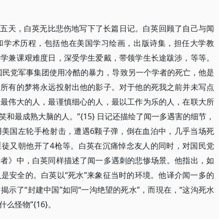
后第五天，白英无比悲伤地写下了长篇日记。白英回顾了自己与闻
和学术历程，包括他在美国学习绘画，出版诗集，担任大学教
中学兼课艰难度日，深受学生爱戴，带领学生长途跋涉，等等。
国民党军事集团使用冷酷的暴力，导致另一个学者的死亡，他是
，所有的梦将永远投射出他的影子。对于他的死我之前并未写点
的最伟大的人，最谨慎细心的人，最以工作为乐的人，在联大所
和最成熟大脑的人。”{15} 日记还描绘了闻一多遇害的细节，
用美国左轮手枪射击，遭遇6颗子弹，倒在血泊中，几乎当场死
匪徒又朝他开了4枪等。白英在沉痛悼念友人的同时，对国民党
击者》中，白英同样描述了闻一多遇刺的悲惨场景。他指出，如
是安全的。白英以“死水”来象征当时的环境。他译介闻一多的
示了“封建中国”如同“一沟绝望的死水”，而現在，“这沟死水
怪物”{16}。