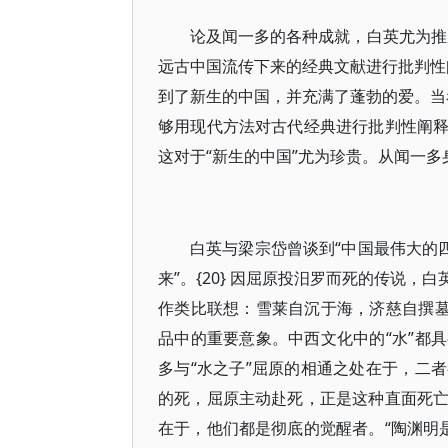
论及闻一多的各种成就，白英尤为推
远古中国流传下来的经典文献进行批判性
到了新生的中国，并充满了蓬勃的爱。当看
够用现代方法对古代经典进行批判性阐
这对于“新生的中国”尤为珍贵。从闻一
白英与梁宗岱曾谈到“中国最伟大的
来”。{20} 因屈原投汨罗而死的传说，白
作类比联想：雪莱自沉于海，济慈自撰墓
品中的重要意象。中西文化中的“水”都
多与“水之子”屈原的相通之处在于，二
的死，屈原主动赴死，正是这种直面死
在于，他们都是彻底的觉醒者。“陶渊明