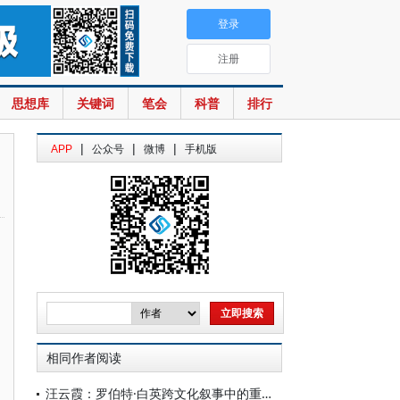
登录
注册
思想库
关键词
笔会
科普
排行
|
|
|
APP
公众号
微博
手机版
相同作者阅读
汪云霞：罗伯特·白英跨文化叙事中的重庆风景