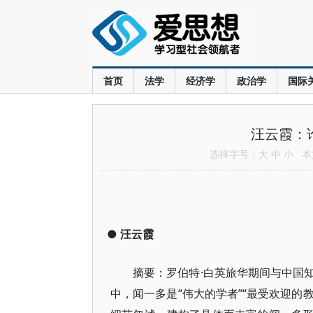
首页
法学
经济学
政治学
国际
汪云霞：
选择字号：
大
中
小
本文
●
汪云霞
摘要：罗伯特·白英旅华期间与中国
中，闻一多是“伟大的学者”“最受欢迎的