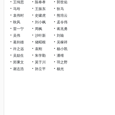
王缉思
陈奉孝
郭世佑
马玲
王振东
狄马
袁伟时
史啸虎
熊培云
秋风
刘小枫
孟令伟
雷一宁
周枫
蒋兆勇
吴伟
沙叶新
刘瑜
葛剑雄
储昭根
吴稼祥
许之远
袁刚
杨小凯
吴励生
朱学勤
潘维
郑秉文
莫于川
羽之野
谢志浩
孙立平
杨光