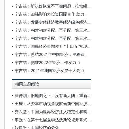
宁吉喆：解决好恢复不平衡问题，推动经济运行持续好转
宁吉喆：加强影响力投资国际合作 助力全球应对气候变化
宁吉喆：发展实体经济数字经济绿色经济势在必行
宁吉喆：构建初次分配、再分配、第三次分配协调配套的制度体系
宁吉喆：构建初次分配、再分配、第三次分配协调配套的制度体系
宁吉喆：国民经济量增质升 “十四五”实现良好开局
宁吉喆：总结2021年中国经济：里程碑意义的一年
宁吉喆：把准2022年经济工作发力点
宁吉喆：2021年我国经济发展十大亮点
相同主题阅读
崔传刚：旧地图之上，没有新大陆：重新理解中国经济的范式跃迁
王庆：从资本市场视角观察当前中国经济的结构特征
龚六堂：中国为世界经济注入稳定性和确定性
李强：在第十七届夏季达沃斯论坛开幕式上的致辞
沈建光：中国经济的分化