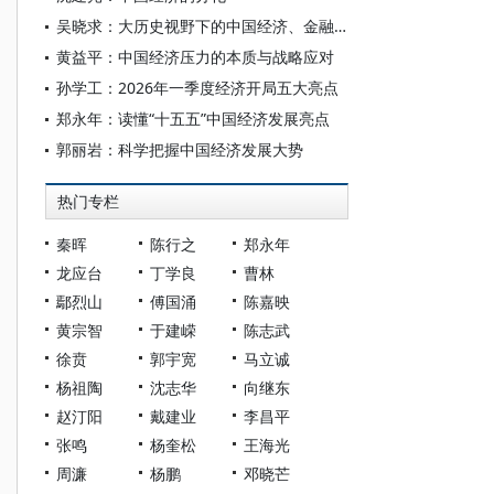
吴晓求：大历史视野下的中国经济、金融和资本市场
黄益平：中国经济压力的本质与战略应对
孙学工：2026年一季度经济开局五大亮点
郑永年：读懂“十五五”中国经济发展亮点
郭丽岩：科学把握中国经济发展大势
热门专栏
秦晖
陈行之
郑永年
龙应台
丁学良
曹林
鄢烈山
傅国涌
陈嘉映
黄宗智
于建嵘
陈志武
徐贲
郭宇宽
马立诚
杨祖陶
沈志华
向继东
赵汀阳
戴建业
李昌平
张鸣
杨奎松
王海光
周濂
杨鹏
邓晓芒