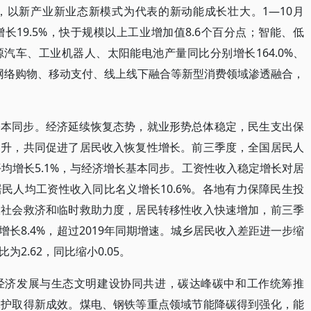
，以新产业新业态新模式为代表的新动能成长壮大。1—10月
19.5%，快于规模以上工业增加值8.6个百分点；智能、低
汽车、工业机器人、太阳能电池产量同比分别增长164.0%、
加速向网络购物、移动支付、线上线下融合等新型消费领域渗透融合，
基本同步。经济延续恢复态势，就业形势总体稳定，民生支出保
提升，共同促进了居民收入恢复性增长。前三季度，全国居民人
平均增长5.1%，与经济增长基本同步。工资性收入稳定增长对居
民人均工资性收入同比名义增长10.6%。各地有力保障民生投
大社会救济和临时救助力度，居民转移性收入快速增加，前三季
长8.4%，超过2019年同期增速。城乡居民收入差距进一步缩
2.62，同比缩小0.05。
经济发展与生态文明建设协同共进，碳达峰碳中和工作统筹推
保护取得新成效。煤电、钢铁等重点领域节能降碳得到强化，能