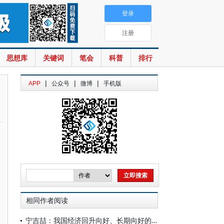
登录
注册
思想库
关键词
笔会
科普
排行
|
|
|
APP
公众号
微博
手机版
相同作者阅读
宁吉喆：我国经济回升向好、长期向好的基本趋势没有改变