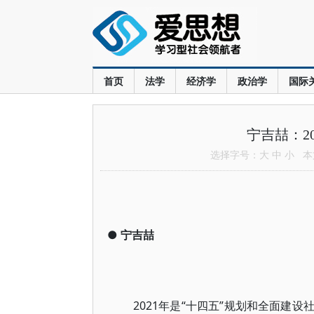
首页
法学
经济学
政治学
国际
宁吉喆：2
选择字号：
大
中
小
本文
●
宁吉喆
2021年是“十四五”规划和全面建