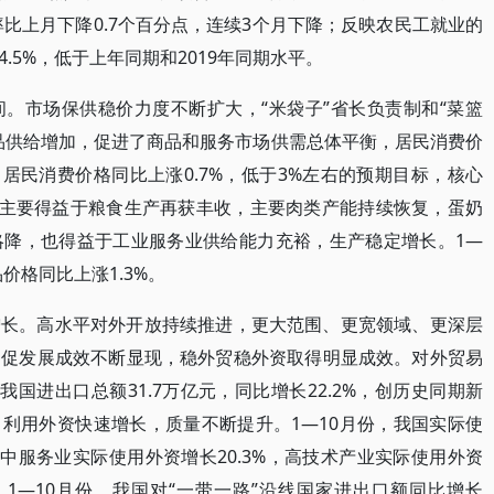
率比上月下降0.7个百分点，连续3个月下降；反映农民工就业的
.5%，低于上年同期和2019年同期水平。
。市场保供稳价力度不断扩大，“米袋子”省长负责制和“菜篮
品供给增加，促进了商品和服务市场供需总体平衡，居民消费价
份，居民消费价格同比上涨0.7%，低于3%左右的预期目标，核心
定，主要得益于粮食生产再获丰收，主要肉类产能持续恢复，蛋奶
略降，也得益于工业服务业供给能力充裕，生产稳定增长。1—
价格同比上涨1.3%。
增长。高水平对外开放持续推进，更大范围、更宽领域、更深层
、促发展成效不断显现，稳外贸稳外资取得明显成效。对外贸易
我国进出口总额31.7万亿元，同比增长22.2%，创历史同期新
。利用外资快速增长，质量不断提升。1—10月份，我国实际使
%；其中服务业实际使用外资增长20.3%，高技术产业实际使用外资
实。1—10月份，我国对“一带一路”沿线国家进出口额同比增长