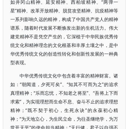
如井冈山精神、延安精神、西柏坡精神、“两弹一
星”精神、改革开放精神、脱贫攻坚精神、抗疫精神等
一系列影响久远的精神，构成了中国共产党人的精神
谱系，随着时代发展不断焕发出新的生机活力。伟大
建党精神不是凭空产生的，它深植于中华民族优秀传
统文化和精神理念的文化根基和丰厚土壤之中，是中
华优秀传统文化的创造性转化和创新性发展的一种典
型表现。
中华优秀传统文化中包含着丰富的精神财富。诸
如：“朝闻道，夕死可矣”、“知其不可而为之”的追求
真理精神；“乐而忘忧，不知老之将至”、“吾将上下而
求索”，为实现理想而生命不息、奋斗不止的追求理想
精神；“既不契于初心，生死永诀”的永葆初心精
神；“为天地立心，为生民立命，为往圣继绝学，为万
世开天平”的使命担当精神；“天行健，君子以自强不