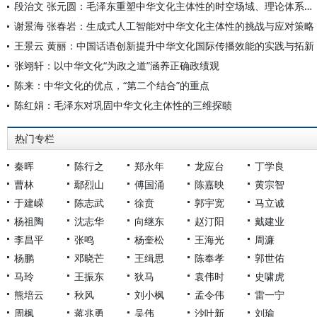
段治文 张元圆：毛泽东重塑中华文化主体性的时空场域、理论体系及重要启示
谢景海 张春岩：生成式人工智能对中华文化主体性的挑战与应对策略
王景云 黄丽：中国话语创新提升中华文化国际传播效能的实践与拓新
张翊轩：以中华文化“为政之道”涵养正确政绩观
陈来：中华文化的优点，“第二个结合”的重点
陈红娟：毛泽东对巩固中华文化主体性的三维探赜
热门专栏
秦晖
陈行之
郑永年
龙应台
丁学良
曹林
鄢烈山
傅国涌
陈嘉映
黄宗智
于建嵘
陈志武
徐贲
郭宇宽
马立诚
杨祖陶
沈志华
向继东
赵汀阳
戴建业
李昌平
张鸣
杨奎松
王海光
周濂
杨鹏
邓晓芒
王缉思
陈奉孝
郭世佑
马玲
王振东
狄马
袁伟时
史啸虎
熊培云
秋风
刘小枫
孟令伟
雷一宁
周枫
蒋兆勇
吴伟
沙叶新
刘瑜