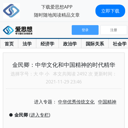
下载爱思想APP
立即下载
随时随地阅读精品文章
登录
注册
首页
法学
经济学
政治学
国际关系
社会学
金民卿：中华文化和中国精神的时代精华
选择字号：
大
中
小
本文共阅读 2492 次 更新时间：
2021-11-29 23:46
进入专题：
中华优秀传统文化
中国精神
●
金民卿
(
进入专栏
)