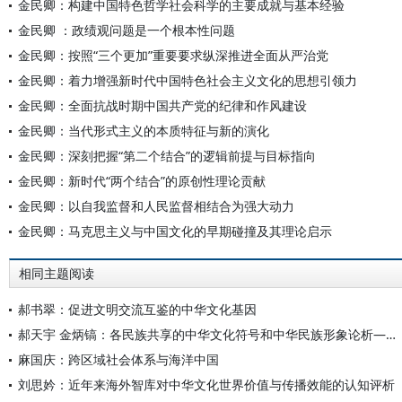
金民卿：构建中国特色哲学社会科学的主要成就与基本经验
金民卿 ：政绩观问题是一个根本性问题
金民卿：按照“三个更加”重要要求纵深推进全面从严治党
金民卿：着力增强新时代中国特色社会主义文化的思想引领力
金民卿：全面抗战时期中国共产党的纪律和作风建设
金民卿：当代形式主义的本质特征与新的演化
金民卿：深刻把握“第二个结合”的逻辑前提与目标指向
金民卿：新时代“两个结合”的原创性理论贡献
金民卿：以自我监督和人民监督相结合为强大动力
金民卿：马克思主义与中国文化的早期碰撞及其理论启示
相同主题阅读
郝书翠：促进文明交流互鉴的中华文化基因
郝天宇 金炳镐：各民族共享的中华文化符号和中华民族形象论析——以人民币为视角
麻国庆：跨区域社会体系与海洋中国
刘思妗：近年来海外智库对中华文化世界价值与传播效能的认知评析