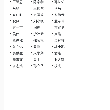
王缉思
陈奉孝
郭世佑
马玲
王振东
狄马
袁伟时
史啸虎
熊培云
秋风
刘小枫
孟令伟
雷一宁
周枫
蒋兆勇
吴伟
沙叶新
刘瑜
葛剑雄
储昭根
吴稼祥
许之远
袁刚
杨小凯
吴励生
朱学勤
潘维
郑秉文
莫于川
羽之野
谢志浩
孙立平
杨光