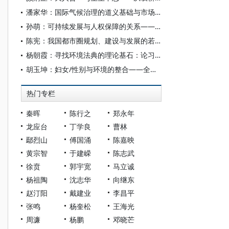
潘家华：国际气候治理的道义基础与市场动能
孙萌：可持续发展与人权保障的关系——兼论中国坚持可持续发展与人权保障并举的实践
陈宪：我国都市圈规划、建设与发展的若干思考
杨朝霞：寻找环境法典的理论基石：论习近平生态文明思想对可持续发展观的超越
胡玉坤：妇女/性别与环境的整合——全球政策议程的嬗变及其对中国的启示
热门专栏
秦晖
陈行之
郑永年
龙应台
丁学良
曹林
鄢烈山
傅国涌
陈嘉映
黄宗智
于建嵘
陈志武
徐贲
郭宇宽
马立诚
杨祖陶
沈志华
向继东
赵汀阳
戴建业
李昌平
张鸣
杨奎松
王海光
周濂
杨鹏
邓晓芒