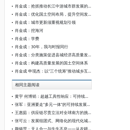
肖金成：抢抓推动长江中游城市群发展的历史性机遇
肖金成：优化国土空间布局，提升空间发展质量
肖金成：城市更新须重视规划引领
肖金成：挖海河
肖金成：学费
肖金成：30年，我与时报同行
肖金成：分类施策促进县城经济高质量发展
肖金成：构建高质量发展的国土空间体系
肖金成 申现杰：以“三个统筹”推动城乡互促共荣
相同主题阅读
黄宇 何博韬：超越工具性响应：可持续大学的本体性转型
张军：亚洲要走“多元一体”的可持续发展之路
王惠茹：供应链尽责立法对全球南方的挑战与应对
张可云：发展组团式、网络化的现代化城市群和都市圈
颜炳罡：天人合一与生生不息——从农耕文明到数智文明