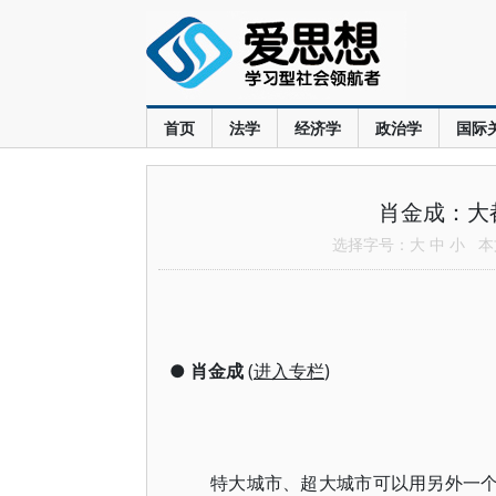
首页
法学
经济学
政治学
国际
肖金成：大
选择字号：
大
中
小
本文
●
肖金成
(
进入专栏
)
特大城市、超大城市可以用另外一个