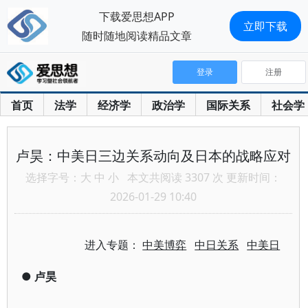
下载爱思想APP
立即下载
随时随地阅读精品文章
登录
注册
首页
法学
经济学
政治学
国际关系
社会学
卢昊：中美日三边关系动向及日本的战略应对
选择字号：
大
中
小
本文共阅读 3307 次 更新时间：
2026-01-29 10:40
进入专题：
中美博弈
中日关系
中美日
●
卢昊