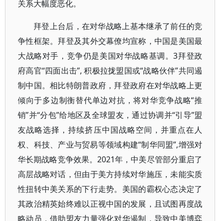
关系大幅度恶化。
拜登上台后，在对华战略上基本继承了前任的竞
争性框架。拜登及其外交幕僚均宣称，中国是美国最
大战略对手，竞争仍是美国对华战略基调。3拜登政
府高官“四面出击”, 积极拉拢盟国或“战略伙伴”共同遏
制中国。相比特朗普政府，拜登政府在对华战略上更
倾向于多边制衡替代单边对抗，将对华竞争战略“推
销”并“分包”给地区及全球盟友，通过协调并“引导”盟
友战略选择，持续挤压中国战略空间，并重点在人
权、科技、产业与贸易等领域构建“制华同盟”,增强对
华长期战略竞争效果。2021年，中美尽管部分重启了
高层战略对话，但由于美方持续对华施压，未能实质
性扭转中美关系的下行走势。美国的霸权心态决定了
其政治精英始终难以正视中国的发展，且试图再度战
略动员，借助盟友力量强化对华遏制，导致中美博弈