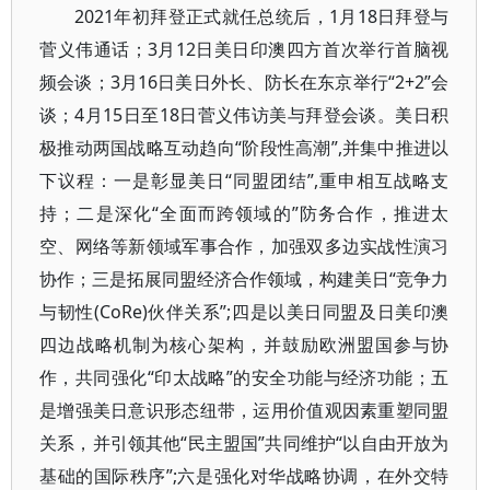
2021年初拜登正式就任总统后，1月18日拜登与
菅义伟通话；3月12日美日印澳四方首次举行首脑视
频会谈；3月16日美日外长、防长在东京举行“2+2”会
谈；4月15日至18日菅义伟访美与拜登会谈。美日积
极推动两国战略互动趋向“阶段性高潮”,并集中推进以
下议程：一是彰显美日“同盟团结”,重申相互战略支
持；二是深化“全面而跨领域的”防务合作，推进太
空、网络等新领域军事合作，加强双多边实战性演习
协作；三是拓展同盟经济合作领域，构建美日“竞争力
与韧性(CoRe)伙伴关系”;四是以美日同盟及日美印澳
四边战略机制为核心架构，并鼓励欧洲盟国参与协
作，共同强化“印太战略”的安全功能与经济功能；五
是增强美日意识形态纽带，运用价值观因素重塑同盟
关系，并引领其他“民主盟国”共同维护“以自由开放为
基础的国际秩序”;六是强化对华战略协调，在外交特