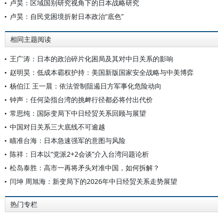
卢昊：区域国别研究视角下的日本战略研究
卢昊：自民党困境折射日本政治“底色”
相同主题阅读
王广涛：日本的政治碎片化困局及其对中日关系的影响
赵明昊：低成本霸权护持：美国新版国家安全战略与中美博弈
杨伯江 王一晨：依法管制阻遏日方军事化危险动向
钟声：任何染指台湾的挑衅行径都必将付出代价
常思纯：国际变局下中日经贸关系回顾与展望
中国对日关系三大底线不可逾越
瞄准台海：日本急速强军的意图与风险
陈祥：日本以“党派2+2会谈”介入台湾问题论析
松岛泰胜：高市一再将矛头对准中国，如何拆解？
闫坤 周旭海：新变局下的2026年中日经贸关系走势展望
热门专栏