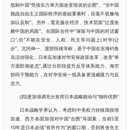
抵制中国“凭借实力单方面改变现状的企图”。“当中国
挑战自由主义国际秩序的基础要素时，应毫不犹豫地
加以反制”。另外，需克服在经济、技术层面“过度依
赖中国的风险”。在国际合作中“保留与中国的对话窗
口”,但“不能在安全、人权、民主等问题上(对华)让
步”。北冈伸一、渡部恒雄等称，基于中国在东海钓鱼
岛活动强化，日本应加速对华安保政策改革，改变“单
方面防御姿态”,通过分阶段提升反导体系能力、海空
协同干预能力，在对华安保一线具备更强威慑力与反
击力。
(四)更加强调充分发挥日本战略能动与“独特优势”
日本战略学界认为，考虑到中美权力转移因疫情
加速、西方各国加强对中国“合围”等因素，当前5至
10年是日本必须“有所作为”的窗口期，否则将丧失主