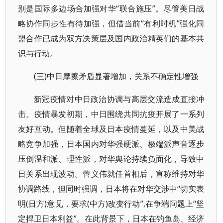
别是国际多边场合加强对华“联合施压”。尽管美日战
略协作同步性有待加强，但借当前“有利时机”强化同
盟合作已成为双方决策层及国内政治精英们的基本共
识与行动。
(三)中日摩擦矛盾显著增加，关系不确定性增强
新冠疫情对中日政治协调与高层交流造成直接冲
击。疫情暴发初期，中日围绕共同抗疫开展了一系列
友好互动。但随着全球及日本疫情蔓延，以及中美战
略竞争加强，日本国内对华强硬派、极端派声音逐步
压倒温和派、理性派，对华舆论持续负面化，导致中
日关系出现波动。菅义伟就任首相后，宣称维持对华
协调路线，但同时强调，日本将在对华交涉中“切实表
明(日方)意见，要求(中方)改变行动”,在争端问题上“坚
定捍卫日本利益”。在此背景下，日本在钓鱼岛、经济