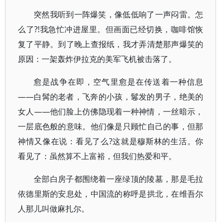
突然我听到一阵爆笑，像低低响了一声闷雷。怎
么了?!我急忙冲进屋里。但画面已经切换，咖啡馆恢
复了平静。到了晚上查报纸，我才弄清楚那声爆笑的
原因：一架轰炸伊拉克的美军飞机被击落了。
愈是战争在即，空气里愈是在传送着一种信息
——白髯的老者，飞奔的小孩，鬈发的男子，绝美的
女人——他们脸上仿佛隐现着一种神情，一丝暗示，
一层底色般的意味。他们像是只顾忙自己的事，但那
神情又像在说：看见了么?这就是穆斯林的生活。你
看见了：虽然算不上富裕，但我们热爱和平。
全部白房子都围绕着一座绿顶的陵墓，那是毛拉
依德里斯的安息处，中国流的称呼是拱北，在维吾尔
人那儿叫做麻扎尔。