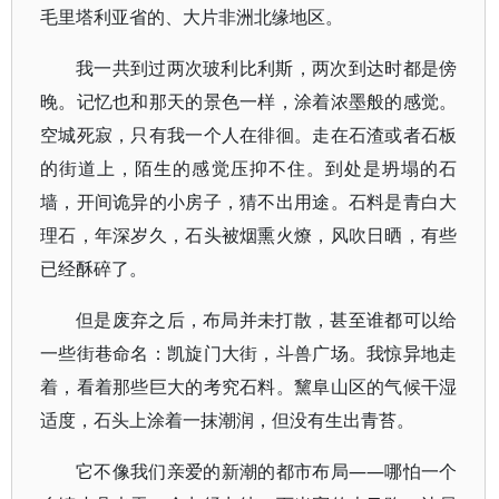
毛里塔利亚省的、大片非洲北缘地区。
我一共到过两次玻利比利斯，两次到达时都是傍
晚。记忆也和那天的景色一样，涂着浓墨般的感觉。
空城死寂，只有我一个人在徘徊。走在石渣或者石板
的街道上，陌生的感觉压抑不住。到处是坍塌的石
墙，开间诡异的小房子，猜不出用途。石料是青白大
理石，年深岁久，石头被烟熏火燎，风吹日晒，有些
已经酥碎了。
但是废弃之后，布局并未打散，甚至谁都可以给
一些街巷命名：凯旋门大街，斗兽广场。我惊异地走
着，看着那些巨大的考究石料。黧阜山区的气候干湿
适度，石头上涂着一抹潮润，但没有生出青苔。
它不像我们亲爱的新潮的都市布局——哪怕一个