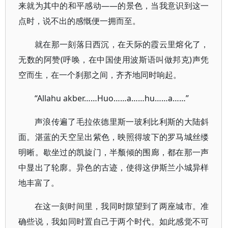
来就为其中的和平感动——的景色，当我意识到这一
点时，说不出的感慨便一拥而至。
就在那一刻落日西沉，在天际的霞云里熔化了，
无数的阿赞(呼唤，在中国使用波斯语叫做邦克)声凭
空而生，在一个刹那之间，齐齐地同时响起。
“Allahu akber……Huo……a……hu……a……”
声浪传遍了毛拉依德里斯一玻利比利斯的大陆斜
面。湛蓝的天空呈出紫色，映照得坡下的罗马城丝缕
明晰。歇坐过的凯旋门，半颓倾的围廊，都在那一声
中显出了轮廓。异色的古迹，使得这伊斯兰小城异样
地丰富了。
在这一刻时间里，我同时隙望到了两座城市。准
确些说，我如同时置自己于两个时代。如此感觉不可