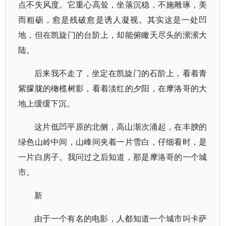
点不失风度。它重心高耸，坐落沉稳，不施雕琢，美
而粗砺，愈是残破愈是诱人凝视。其实这是一处凹
地，但在凯旋门的台阶上，却能俯瞰天尽头的潆潆大
陆。
后来我不走了，坐定在凯旋门的石阶上，看着青
紫朦胧的橄榄树影，看着淡红的夕阳，在摩洛哥的大
地上缓缓下沉。
这片低凹平原的北侧，高山渐次涌起，在丰腴的
绿色山岭中间，山峰间夹着一片雪白，仔细看时，是
一片白房子。我问过之后知道，那是摩洛哥的一个城
市。
新
由于一个有名的电影，人都知道一个城市叫卡萨