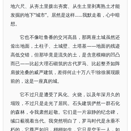
地六尺、从夯土里拨出夯窝、从生土里剥离熟土才能
发掘的地下“城市”。居然是这样……我默走着，心中暗
想。
它也不像吐鲁番的交河高昌，那两座土城虽然还
耸出地面，土柱子、土城壁、土塔基——地面的残迹
高低交错，但那毕竟是流失的土，是含意模糊的凹凸
而已——比起大理石砌筑的古代罗马、比起整齐如阵
肩披沧桑的威严建筑，差得何止十万八千!徐徐展现眼
前的，这是一座真的城。
它不过只是遭受了风化、火烧，以及年深月久的
塌毁，不过只是走光了居民。石头建筑俨然一群石化
的森林，令我肃然起敬。它们是一片寂静的纪念碑，
缄口藐视着当代。我突然明白了，罗马时代是永垂不
朽的，它尊严如旧，栩栩如生，它只是空无一人，如