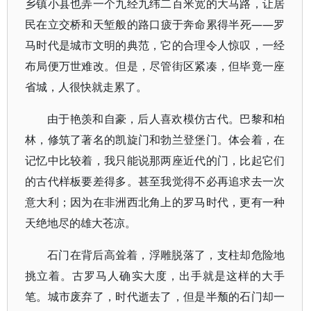
乡镇小县也弄一个九经九纬二百米宽的大马路，让居
民在立交桥和天堑般的路口疲于奔命累得半死——罗
马时代是城市文明的典范，它的合理令人惊叹，一经
布局便万世难改。但是，尽管街区紧凑，但毕竟一座
省城，人很快就走累了。
由于艳羡和自豪，后人喜欢模仿古代。巴黎和柏
林，修筑了著名的凯旋门和勃兰登堡门。体会着，在
记忆中比较着，我只能说那两座近代的门，比起它们
的古代样板要差得多。甚至我觉得不必再追求去一次
意大利；因为在非洲西北角上的罗马时代，更有一种
天绝地尽的雄大苍凉。
石门在背后高耸着，浮雕脱落了，支柱却危险地
挑立着。古罗马人确实大度，出手就是这样的大手
笔。城市废弃了，时代逝去了，但是半颓的石门却一