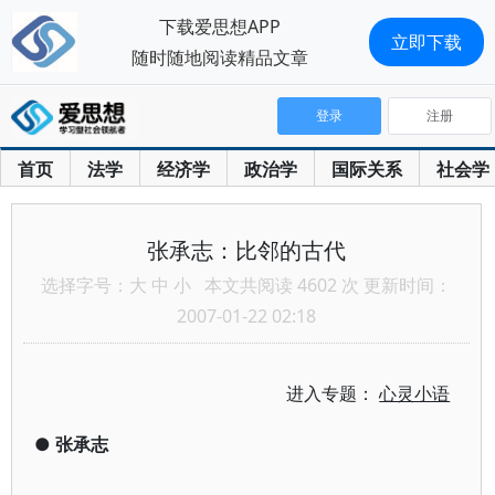
下载爱思想APP
立即下载
随时随地阅读精品文章
登录
注册
首页
法学
经济学
政治学
国际关系
社会学
张承志：比邻的古代
选择字号：
大
中
小
本文共阅读 4602 次 更新时间：
2007-01-22 02:18
进入专题：
心灵小语
●
张承志