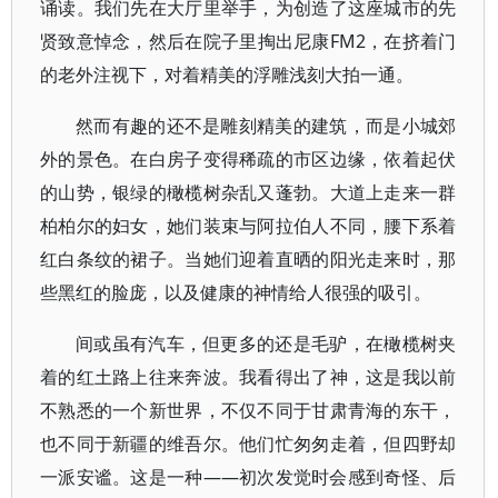
诵读。我们先在大厅里举手，为创造了这座城市的先
贤致意悼念，然后在院子里掏出尼康FM2，在挤着门
的老外注视下，对着精美的浮雕浅刻大拍一通。
然而有趣的还不是雕刻精美的建筑，而是小城郊
外的景色。在白房子变得稀疏的市区边缘，依着起伏
的山势，银绿的橄榄树杂乱又蓬勃。大道上走来一群
柏柏尔的妇女，她们装束与阿拉伯人不同，腰下系着
红白条纹的裙子。当她们迎着直晒的阳光走来时，那
些黑红的脸庞，以及健康的神情给人很强的吸引。
间或虽有汽车，但更多的还是毛驴，在橄榄树夹
着的红土路上往来奔波。我看得出了神，这是我以前
不熟悉的一个新世界，不仅不同于甘肃青海的东干，
也不同于新疆的维吾尔。他们忙匆匆走着，但四野却
一派安谧。这是一种——初次发觉时会感到奇怪、后