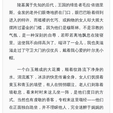
陵墓属于先知的后代，王国的缔造者毛拉·依德里
斯。金发的老外们眼馋地挤在门口，眼巴巴盼着得到
进入的特许。而褴褛的乞丐、或购物的女人却大摇大
摆跨过鎏金的门槛，因为他们是穆斯林。不是宗教的
气氛，是一种深刻的自尊，若即若离地飘忽在陵寝
里。这使我不由得高兴了。端详了一会儿，我也美滋
滋走过了守卫大门的仪仗兵，戴着我心爱的叶尔羌小
帽。
一个白玉雕成的大花瓣，顺着纹路流下净身的
水。清流溅下，冰凉的快意传遍全身。女人们抚摸着
黄玉和青玉的墙壁，有人在悄悄啜泣。老人们则靠着
墙歇息，看来时时来这儿坐一阵，是他们度日的方
式。当然也有虔敬的香客，专程来这里颂经——他们
在正面独自跪坐，并不理睬他人，完全迷醉于娓娓的