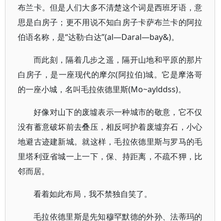
布兰卡。但是人们大多不清楚这个词是西班牙语，意
思是白房子；更不用说不知白房子卡萨布兰卡的阿拉
伯语名称，是“达勒·白达”(al—Daral—bay&)。
而此刻，隔着几步之遥，隔开山地和平原的那片
白房子，是一座现代的摩尔(阿拉伯)城。它是摩洛哥
的一座小城，名叫毛拉依德里斯(Mo~aylddss)。
好像对山下的废墟表示一种城市的敬意，它不仅
没有蓄意破坏前去叠压，相反呵护着废墟弃石，小心
地避古迹建新城。就这样，毛拉依德里斯与罗马的毛
里塔利亚省城一上一下，保、持距离，不疏不狎，比
邻而居。
看着如此布局，我不禁独自笑了。
毛拉依德里斯是先知穆罕默德的外孙、法蒂玛的