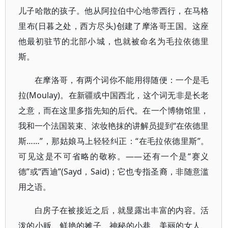
儿子哈散的孩子。他从阿拉伯中心地带西行，在马格
里布(日暮之处，西方尽头)创建了摩洛哥王国。这座
他最初驻节的北部小城，也就被命名为毛拉依德里
斯。
在摩洛哥，有两个词你不能用得随便：一个是毛
拉(Moulay)。在新疆或中国西北，这个词无非是长老
之意，而在这里多指先知的后代。在一个博物馆里，
我和一个法国装束、浓妆艳抹的讲解员提到“在依德里
斯……”，那姑娘马上轻轻纠正：“在毛拉依德里斯”。
可见这是不可省略的敬称。——还有一个是“赛义
德”或“西迪”(Sayd，Said)；它也专指圣裔，非随意滥
用之语。
白房子在被接近之后，就显露出丰富的内容。活
泼的小贩、鲜艳的摊子、神秘的小巷、美丽的女人、