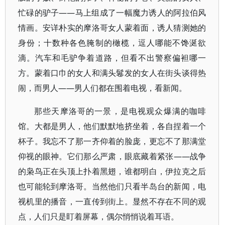
忙碌的驴子——马上组成了一幅魔力诱人的阿拉伯风
情画。安详朴实的摩洛哥女人蒙着面，诱人猜测她的
身份；十数种各色腌制的橄榄，逗人哪能不馋涎欲
滴。汽车和毛驴争着道路，但看不出警察偏袒哪一
方。蒙着口巾的女人和满头鬈发的女人在街头谈得热
闹，而男人——男人们都在围着电视，看新闻。
那些天摩洛哥的一景，是电视观众爆满的咖啡
馆。大都是男人，他们默默地挤坐着，各自捏着一个
杯子。我忘不了那一齐仰着的脸庞，更忘不了那满堂
仰视的眼神。它们那么严肃，眼底藏着紧张——战争
的枭鸟正在头顶上扑着黑翅，谁都明白，伊拉克之后
也可能轮到摩洛哥。当然他们只看半岛台的新闻，电
视机里的播音，一直传到街上。显然不存在不同的观
点，人们只是盯着屏幕，偶尔悄悄说着耳语。