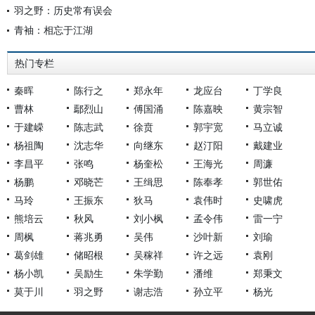
羽之野：历史常有误会
青袖：相忘于江湖
热门专栏
秦晖
陈行之
郑永年
龙应台
丁学良
曹林
鄢烈山
傅国涌
陈嘉映
黄宗智
于建嵘
陈志武
徐贲
郭宇宽
马立诚
杨祖陶
沈志华
向继东
赵汀阳
戴建业
李昌平
张鸣
杨奎松
王海光
周濂
杨鹏
邓晓芒
王缉思
陈奉孝
郭世佑
马玲
王振东
狄马
袁伟时
史啸虎
熊培云
秋风
刘小枫
孟令伟
雷一宁
周枫
蒋兆勇
吴伟
沙叶新
刘瑜
葛剑雄
储昭根
吴稼祥
许之远
袁刚
杨小凯
吴励生
朱学勤
潘维
郑秉文
莫于川
羽之野
谢志浩
孙立平
杨光