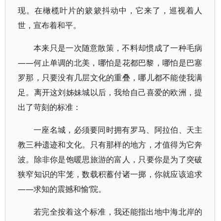
现。在橄榄叶片的簌簌抖动中，它来了，巡视着人
世，宣布着和平。
本来只是一次随意散策，不料却惯成了一种毛病
——何止单调的北美，哪怕是花都巴黎，哪怕是巴塞
罗那，只要没有几层文化的重叠，哪儿都不能使我满
足。离开这刘姊妹城以后，我给自己喜爱的欧洲，提
出了苛刻的标准：
一座名城，必须要同时拥有罗马、阿拉伯、天主
教三种遗迹和文化。只有那样的地方，才值得为它奔
波。除非你是饱暖思旅游的富人，只要你是为了突破
狭窄知识的牢笼，数载积蓄付诸一掷，你就应该追求
——求知的震撼和愉‘院。
若完全按着这个标准，我还能指出地中海北岸的