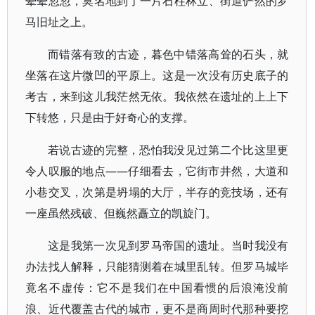
晕晕忽忽，莫名地到了一片石柱林立、街道俨然的罗
马旧址之上。
而错落有致的古迹，暮色中错落高耸的石头，就
坐落在这片微凹的平原上。这是一次没有历史底子的
考古，来到这儿我茫然无依。我依然在遗址的上上下
下转悠，只是由于好奇心的支撑。
若说古迹的完整，恐怕我没见过第二个比这里更
令人叹服的地点——仔细看去，它街市井然，大道和
小巷交叉，次第是坍塌的大厅，半存的竞技场，还有
一座虽然残破、但巍然矗立的凯旋门。
这是我第一次见到罗马帝国的遗址。当时我没有
办法找人解释，只能猜测着在城里乱转。但罗马城毕
竟名不虚传：它不是我们在中国看惯的后浪淹没前
浪、近代覆盖古代的城市，更不是商周时代那种要挖