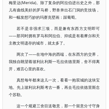
梅里达(Merida)。除了复杂的阿拉伯进出史之外，那
儿有曲线美好的罗马桥，野兽奔出石门洞的竞技场，
和一幅发想巧妙的玛赛克壁画：踩葡萄。
若不是非强求三项，而是兼有东西方文明即可
——那同时拥有罗马和阿拉伯、抑或是有着摩尔和天
主教文明遗存的城市，就太多了。
两次了——在地中海的西端，在东西方的交界，
我独自眺望着玻利比利斯一毛拉依德里斯，舍不得离
开，难言心里的喜欢。
真想每年都来这儿一次，看看一抱双城的这块宝
地。先上玻利比利斯考古一番，再去毛拉依德里斯念
个苏勒。
这一个规避三舍目送敬意，那一个留意分寸守身