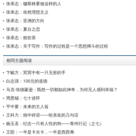
张承志：穆斯林要做这样的人
张承志：依然理想主义
张承志：亚洲的方向
张承志：夏台之恋
张承志：粗饮茶
张承志：关于写作：写作的过程是一个思想搏斗的过程
相同主题阅读
卞毓方：冥冥中有一只无形的手
白志强：100元的道德
马克·埃德蒙逊：既然一切都如此神奇，为何无人感到幸福？
周恩锡：七十述怀
平中要：未来的主人翁
王科力：病中碎语——给亲友的几句话
杨玉圣：纪念一只有人性的狗——青州行记（之七）
王阳：一半是卡夫卡，一半是西西弗