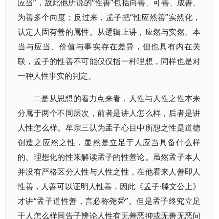
应当”，故此他所说的“性善”包括向善、可善、成善、
为善多个向度；反过来，孟子把“性应然善”实然化，
认定人固有善的属性。从逻辑上讲，应然与实然、本
当与应当、价值与事实存在差异，但也具有内在关
联，孟子的性善不可能仅仅指一种理想，同样也是对
一种人性事实的判定。
二是从思想的着力点来看，人性与人性之性本来
分属于两个不同层次，前者是讲人怎么样，后者是讲
人性怎么样。牟宗三认为孟子心目中所想之性是道德
创造之应然之性，显然是立足于人应当具备什么样
的、理想化的性来解读孟子的性善论。虽然孟子本人
并没有严格区分人性与人性之性，在他看来人善即人
性善，人善可以证明人性善，因此《孟子·滕文公上》
才讲“孟子道性善，言必称尧舜”。但是孟子终究立足
于人怎么样同告子辨论人性有无善恶抑或无善无恶问