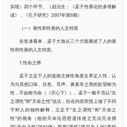
实现）四个环节。（赵法生：《孟子性善论的多维解
读》，《孔子研究》2007年第6期）
（一）善性和性善的人文特质
在笔者看来，孟子大致从三个方面阐述了人的善
性和性善的人文特质。
1.性命之辨
孟子立足于人的道德主体性角度去界定人性，认
为与其把口味、目色、耳声、鼻臭等之类的欲望称为
性，不如称为命（《尽心下》）。孟子一般不否认“生
之谓性”和“天命之性”说法，但在内容所指上做了不同
于时人的独特解释，立足于“生之谓性”和“天命之
性”的视角（他的天命论思想遗传使之无法完全摆
脱“天命之性”的纠缠）而把“善性”规定为人的“类特