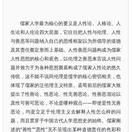
儒家人学最为核心的要义是人性论、人格论、人
生论和人伦论四大层面，它往往把人性与伦理、人性
与善恶等问题纳入自己的思维框架以为所倡导的道德
及其责任奠定形而上基础。人性善恶问题构成为儒家
人性思想的核心和底色，以伦理之善恶来言说人性问
题并致力于为各种思想奠基构成了儒家人性论的悠久
传统，这不能不说同伦理是儒学的核心密切相关，也
体现了儒家的泛伦理主义特质。孟荀前后的儒家大致
提出了性善论、性恶论、性无善恶论、性善恶混论以
及性可善可恶论，不论是哪种观点——即使是性无善
恶论，均是立足于伦理主义去解释人性怎么样的问
题，而且贯穿于中国古代人学思想史的始终。儒家阐
述的“善性”“恶性”无不呈现出某种道德责任的色彩和