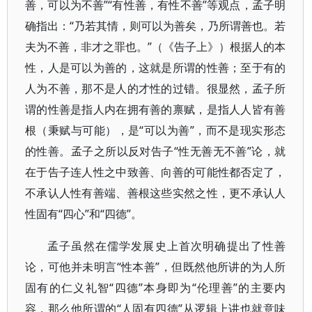
善，可以为不善”“有性善，有性不善”等观点，孟子明
确指出：“乃若其情，则可以为善矣，乃所谓善也。若
夫为不善，非才之罪也。”（《告子上》）根据人的本
性，人是可以为善的，这就是所谓的性善；至于有的
人为不善，那不是人的才性的过错。很显然，孟子所
谓的性善是指人内在拥有善的禀赋，是指人人皆有善
根（秉赋与可能），是“可以为善”，而不是现实形态
的性善。孟子之所以反对告子“性无善无不善”论，就
在于告子连人性之中致善、向善的可能性都否定了，
不承认人性有善端、善根这些实然之性，更不承认人
性固有“四心”和“四德”。
孟子虽然在儒学发展史上首次明确提出了性善
论，可他并未明言“性本善”，但既然他所讲的为人所
固有的仁义礼智“四德”本身即为“伦理善”的主要内
容，那么他所谓的“人固有四德”从逻辑上讲也就意味