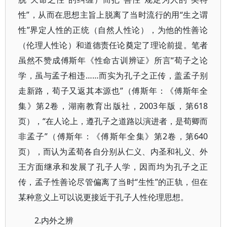
性”，从而在思想主旨上脱离了当时流行的用“生之谓
性”界定人性的正统（自然人性论），为他的性善论
（伦理人性论）和道德责任论奠定了理论前提。笔者
虽然不赞成傅斯年《性命古训辨证》所言“荀子之论
学，虽与孟子相违……而实为孔子之正传，盖孟子别
走新路，荀子又返其本源也”（傅斯年：《傅斯年全
集》第2卷，湖南教育出版社，2003年版，第618
页），“在人论上，遵孔子之道路以演进者，是荀卿而
非孟子”（傅斯年：《傅斯年全集》第2卷，第640
页），而认为孟荀各自分别从仁义、内圣和礼义、外
王方面继承和发展了孔子人学，因而均为孔子之正
传，孟子性善论尽管偏离了当时“生性”的正轨，但在
某种意义上可以说更接近于孔子人性伦理思想。
2.内外之辨