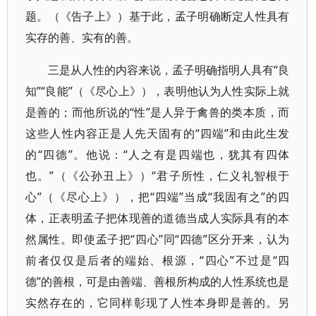
题。（《告子上》）基于此，孟子明确断定人性具有
实存的善、实有的善。
三是从人性的内容来说，孟子明确指明人具有“良
知”“良能”（《尽心上》），表明他认为人性实际上就
是善的；而他所说的“性”是人异于禽兽的类本质，而
这些人性内容正是人先天固有的“四端”和由此生发
的“四德”。他说：“人之有是四端也，犹其有四体
也。”（《公孙丑上》）“君子所性，仁义礼智根于
心”（《尽心上》），把“四端”当成“我固有之”的四
体，正表明孟子把体现善的道德当成人实际具有的本
然属性。即使孟子把“四心”同“四德”区分开来，认为
前者仅仅是后者的端始、根源，“四心”不过是“四
德”的善根，可是由善端、善根所构成的人性系统也是
实然存在的，它同样彰现了人性本身即是善的。另