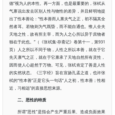
德”视为人的本性。再一方面，也是最重要的，张栻从
气禀说出发去区别人性与物性的差异，并且鲜明地提
出了性本善论：“性本善而人禀夫气之正，初不隔其全
然者耳。若物则为气既昏，而不能自通也。惟人全夫
天地之性，故有所主宰，而为人之心所以异于庶物者
独在于此也。”（《张栻集·存斋记》卷第十一，第931
页）人之所以不同于物，人性之所以本善，就在于它
先天禀气之正，就在于它禀承了天地自然所有灵性，
因而使人心超然于万物。可见，张栻肯定了善是人性
的实然状态。《三字经》旨在宣扬孔孟之道，也许张
栻的“性本善”正是它头一句话“人之初，性本善；性相
近，习相远”的直接思想来源。
二、恶性的特质
所谓“恶性”是指会产生严重后果、造成负面效果