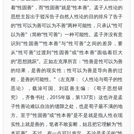
着“性固善”，而“性固善”就是“性本善”。孟子人性论的
思想主旨出于驳斥告子自然人性论的目的排斥了告子
的“性可以为善可以为不善”两种可能性，只承认“性可
以为善”（简称“性可善”）一种可能性。孟子并没有意
识到“性固善”“性本善”与“性可善”之间的差异，要
从“性可善”过渡到“性固善”或“性本善”面临着巨大
的“思想跳跃”。正如左克厚所言：“性善是性可以为善
的结果，是善的现实性；性可以为善是导向善的过
程，是善的可能性。”（左克厚：《人性论与荀子的性
恶论》，载涂可国、刘廷善主编：《荀子思想研
究》，齐鲁书社，2015年版，第137页）这也许是孟
子性善论难以自洽的缝隙之处，也是荀子最不满的地
方。至于“性固善”或“性本善”是不是就是指人性在现
实性上就是善的，笔者不敢妄断，姑且把它理解为“性
本可善”。不过，有一点可以肯定，不论是孟子的“性