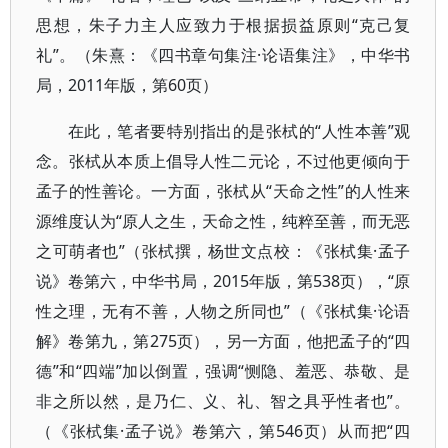
思想，朱子力主人应致力于根据损益原则“克己复
礼”。（朱熹：《四书章句集注·论语集注》，中华书
局，2011年版，第60页）
在此，笔者要特别指出的是张栻的“人性本善”观
念。张栻从本质上倡导人性二元论，不过他更倾向于
孟子的性善论。一方面，张栻从“天命之性”的人性来
源维度认为“原人之生，天命之性，纯粹至善，而无恶
之可萌者也”（张栻撰，杨世文点校：《张栻集·孟子
说》卷第六，中华书局，2015年版，第538页），“原
性之理，无有不善，人物之所同也”（《张栻集·论语
解》卷第九，第275页），另一方面，他把孟子的“四
德”和“四端”加以倒置，强调“恻隐、羞恶、恭敬、是
非之所以然，是乃仁、义、礼、智之具乎性者也”。
（《张栻集·孟子说》卷第六，第546页）从而把“四