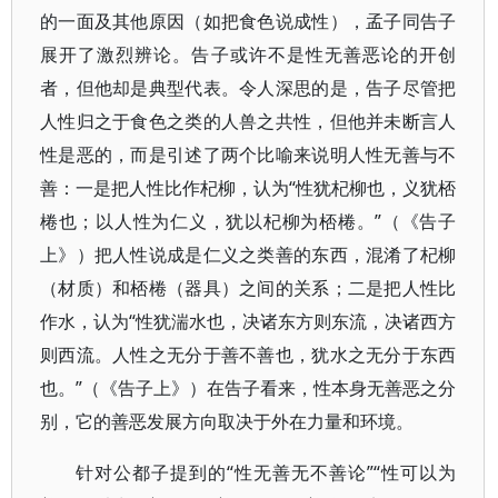
的一面及其他原因（如把食色说成性），孟子同告子
展开了激烈辨论。告子或许不是性无善恶论的开创
者，但他却是典型代表。令人深思的是，告子尽管把
人性归之于食色之类的人兽之共性，但他并未断言人
性是恶的，而是引述了两个比喻来说明人性无善与不
善：一是把人性比作杞柳，认为“性犹杞柳也，义犹桮
棬也；以人性为仁义，犹以杞柳为桮棬。”（《告子
上》）把人性说成是仁义之类善的东西，混淆了杞柳
（材质）和桮棬（器具）之间的关系；二是把人性比
作水，认为“性犹湍水也，决诸东方则东流，决诸西方
则西流。人性之无分于善不善也，犹水之无分于东西
也。”（《告子上》）在告子看来，性本身无善恶之分
别，它的善恶发展方向取决于外在力量和环境。
针对公都子提到的“性无善无不善论”“性可以为