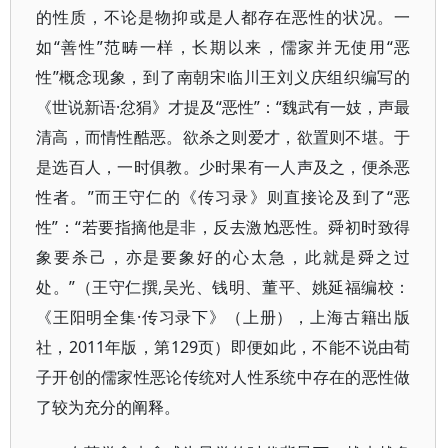
的性质，不论是物抑或是人都存在恶性的状况。一
如“善性”范畴一样，长期以来，儒家并无使用“恶
性”概念现象，到了南朝宋临川王刘义庆组织编写的
《世说新语·忿狷》才提及“恶性”：“魏武有一妓，声最
清高，而情性酷恶。欲杀之则爱才，欲置则不堪。于
是选百人，一时俱教。少时果有一人声及之，便杀恶
性者。”而王守仁的《传习录》则直接论及到了“恶
性”：“若要指摘他是非，反去激尥恶性。舜初时致得
象要杀己，亦是要象好的心太急，此就是舜之过
处。”（王守仁撰,吴光、钱明、董平、姚延福编校：
《王阳明全集·传习录下》（上册），上海古籍出版
社，2011年版，第129页）即便如此，不能不说由荀
子开创的儒家性恶论传统对人性系统中存在的恶性做
了较为充分的阐释。