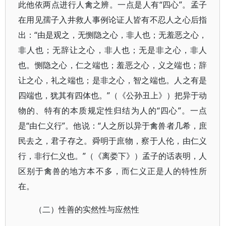
此他依两点进行人禽之辨。一点是人有“四心”。孟子
在用见孺子入井救人事例论证人皆有不忍人之心后指
出：“由是观之，无恻隐之心，非人也；无羞恶之心，
非人也；无辞让之心，非人也；无是非之心，非人
也。恻隐之心，仁之端也；羞恶之心，义之端也；辞
让之心，礼之端也；是非之心，智之端也。人之有是
四端也，犹其有四体也。”（《公孙丑上》）把异于动
物的、特有的本质规定性归结为人的“四心”。一点
是“由仁义行”。他说：“人之所以异于禽兽者几希，庶
民去之，君子存之。舜明于庶物，察于人伦，由仁义
行，非行仁义也。”（《离娄下》）孟子的话表明，人
区别于禽兽的地方本不多，而仁义正是人的特性所
在。
（二）性善的实然性与应然性