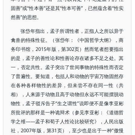
固善”或“性本善”还是其“性本可善”，已然蕴含着“性实
然善”的思想。
张岱年指出，孟子所谓性者，正指人之所以异于
禽兽的特殊性征。（张岱年：《中国哲学大纲》，商
务印书馆，2015年版，第302页）然而笔者想要指出
的是，孟子的善性论和性善论存在诸多不足之处。其
一，否定共性。孟子突出了世间事物的特殊性而否定
了普遍性。要知道，包括人和动物的宇宙万物固然存
在各种各样物性的差异，但未尝不存在同一性（共
相），人来源于动物且高于动物但永远不可能摆脱动
物性，孟子驳斥告子“生之谓性”说即便不是像李亚彬
所批评的那样是一种诡辩术（参见李亚彬：《道德哲
学之维——孟子和荀子人性论比较研究》，人民出版
社，2007年版，第31页），至少也是出于一种“傲慢