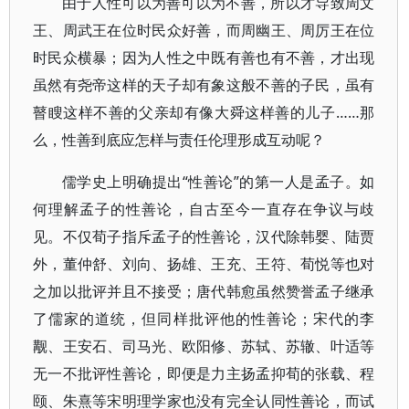
由于人性可以为善可以为不善，所以才导致周文
王、周武王在位时民众好善，而周幽王、周厉王在位
时民众横暴；因为人性之中既有善也有不善，才出现
虽然有尧帝这样的天子却有象这般不善的子民，虽有
瞽瞍这样不善的父亲却有像大舜这样善的儿子……那
么，性善到底应怎样与责任伦理形成互动呢？
儒学史上明确提出“性善论”的第一人是孟子。如
何理解孟子的性善论，自古至今一直存在争议与歧
见。不仅荀子指斥孟子的性善论，汉代除韩婴、陆贾
外，董仲舒、刘向、扬雄、王充、王符、荀悦等也对
之加以批评并且不接受；唐代韩愈虽然赞誉孟子继承
了儒家的道统，但同样批评他的性善论；宋代的李
觏、王安石、司马光、欧阳修、苏轼、苏辙、叶适等
无一不批评性善论，即便是力主扬孟抑荀的张载、程
颐、朱熹等宋明理学家也没有完全认同性善论，而试