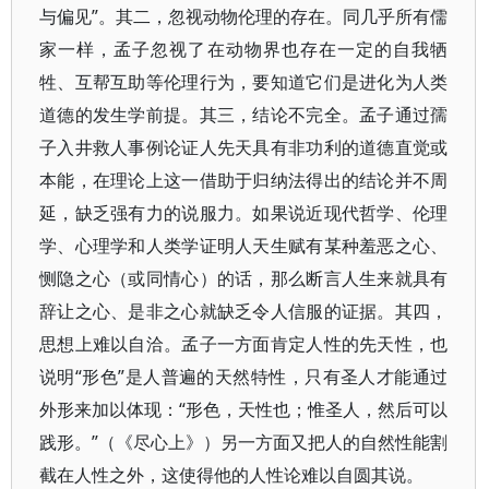
与偏见”。其二，忽视动物伦理的存在。同几乎所有儒
家一样，孟子忽视了在动物界也存在一定的自我牺
牲、互帮互助等伦理行为，要知道它们是进化为人类
道德的发生学前提。其三，结论不完全。孟子通过孺
子入井救人事例论证人先天具有非功利的道德直觉或
本能，在理论上这一借助于归纳法得出的结论并不周
延，缺乏强有力的说服力。如果说近现代哲学、伦理
学、心理学和人类学证明人天生赋有某种羞恶之心、
恻隐之心（或同情心）的话，那么断言人生来就具有
辞让之心、是非之心就缺乏令人信服的证据。其四，
思想上难以自洽。孟子一方面肯定人性的先天性，也
说明“形色”是人普遍的天然特性，只有圣人才能通过
外形来加以体现：“形色，天性也；惟圣人，然后可以
践形。”（《尽心上》）另一方面又把人的自然性能割
截在人性之外，这使得他的人性论难以自圆其说。