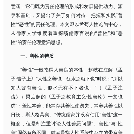
意涵，它们既为责任伦理的形成和发展提供动力、源
泉和基础，又提出了关于如何对待、把握和实践“善
性”“恶性”的责任伦理。本文即以孟荀人性论为中心，
从儒家人学维度着重探赜儒家言说的“善性”和“恶
性”的责任伦理意涵思想。
一、善性的特质
“善性”一般指谓人善良的本性。赵岐在注解《孟
子·告子上》“人性之善也，犹水之就下也”时说：“所以
知人皆有善性，似水无有不下者也。”（《孟子注
疏》）梁启超的《孟子之教育主义·性善论》一文也
讲“：盖性本善，能常存其善性使勿失，常养其善性以
日长，斯人格具矣。”传统儒家并没有使用“善性”这一
概念，但是却注重讨论人性善恶问题“。善性”与“性
善”固然有所不同，前者是指人性系统中存在的带有善