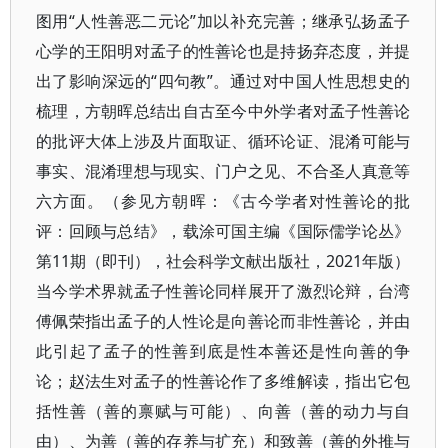
图用“人性善恶二元论”加以补充完善；继承弘扬孟子
心学的王阳明对孟子的性善论也是持扬弃态度，并提
出了影响深远的“四句教”。通过对中国人性思想史的
梳理，方朝晖总结出自古至今中外学者对孟子性善论
的批评大体上涉及片面取证、循环论证、混淆可能与
事实、混淆理想与现实、门户之见、不合圣人真意等
六方面。（参见方朝晖：《古今学者对性善论的批
评：回顾与总结》，载涂可国主编《国际儒学论丛》
第11期（即刊），社会科学文献出版社，2021年版）
当今学术界就孟子性善论同样展开了激烈论辩，台湾
傅佩荣指出孟子的人性论是向善论而非性善论，并由
此引起了孟子的性善到底是性本善还是性向善的争
论；赵法生对孟子的性善论作了多维解读，指出它包
括性善（善的禀赋与可能）、向善（善的动力与自
由）、为善（善的存养与扩充）和致善（善的外推与