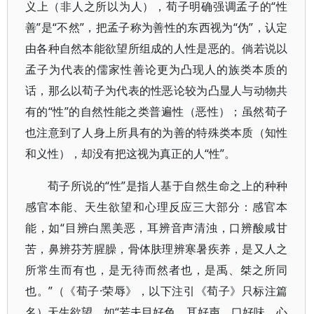
义上（非人之所以为人），荀子明确强调孟子的“性
善”是“不然”，把孟子称为善性的东西视为“伪”，认定
由各种自然本能欲望所组成的人性是恶的。倘若说以
孟子为代表的儒家性善论更为凸现人的族类本质的
话，那么以荀子为代表的性恶论较为凸显人与动物共
有的“性”的自然性能之类普遍性（恶性）；虽然荀子
也注意到了人身上所具有的为善的特殊类本质（知性
和义性），却没有把这视为真正的人“性”。
荀子所说的“性”是指人基于自然生命之上的种种
感官本能、天生欲望和心理反应三大部分：感官本
能，如“目辨白黑美恶，耳辨音声清浊，口辨酸咸甘
苦，鼻辨芬芳腥臊，骨体肤理辨寒暑疾养，是又人之
所常生而有也，是无待而然者也，是禹、桀之所同
也。”（《荀子·荣辱》，以下注引《荀子》只标注篇
名）天生欲望，如“若夫目好色，耳好声，口好味，心