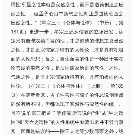
谓性’所呈之性本就是实然之性，而不是道德创造之应
然之性……但孟子心目中所想之性却正是道德创造之
应然之性。”（牟宗三：《心体与性体》（中册），第
131页）更进一步，牟宗三还从儒教的立场出发，认
定只有自理或德而言的性，才是超越的理想主义当然
之性，才是正宗儒家所特有的人性论，才是具有积极
面的人性思想；反之，自生而言的性是一种出于实在
论态度的实然之性，是后世儒家所讲的气性、才性、
气质之性，是非正宗儒家所特有的、具有消极面的人
性论。（牟宗三：《心体与性体》（上册），第185
页）在笔者看来，孟子性善说与荀子的性恶说侧重点
固然有所不同，但都体现了实然性与应然性的统一。
且不说牟宗三把孟子等儒家所言说的“性”从“生之谓
性”和“天命之谓性”的人性系统中剥离出来并不符合事
实，因而是错误的——除王夫之等少数儒家之外，绝