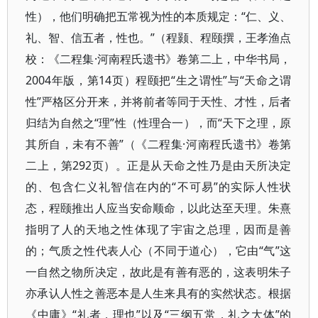
性），他们明确把五常视为性的本质规定：“仁、义、
礼、智、信五者，性也。”（程颢、程颐撰，王孝渔点
校：《二程集·河南程氏遗书》卷第二上，中华书局，
2004年版，第14页）程颐把“生之谓性”与“天命之谓
性”严格区分开来，并将前者等同于天性、才性，后者
归结为自然之“理”性（性理合一），而“天下之理，原
其所自，未有不善”（《二程集·河南程氏遗书》卷第
二上，第292页）。正是从天命之性乃是由天所决定
的、包含仁义礼智信在内的“不可易”的实际人性状
态，程颐推出人应当安命顺命，以此达至天理。朱熹
指明了人的天地之性体现了宇宙之总理，因而是善
的；气质之性代表人心（不同于道心），它由“气”这
一自然之物所决定，故此是有善有恶的，这表明朱子
亦承认人性之善恶本是人生来具有的实然状态。根据
《中庸》“礼者，理也”以及“三纲五常，礼之大体”的