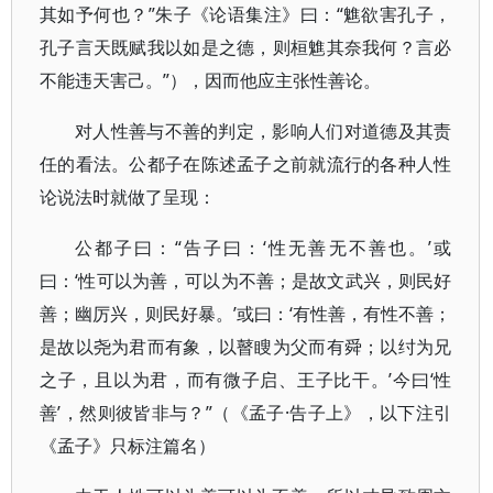
其如予何也？”朱子《论语集注》曰：“魋欲害孔子，
孔子言天既赋我以如是之德，则桓魋其奈我何？言必
不能违天害己。”），因而他应主张性善论。
对人性善与不善的判定，影响人们对道德及其责
任的看法。公都子在陈述孟子之前就流行的各种人性
论说法时就做了呈现：
公都子曰：“告子曰：‘性无善无不善也。’或
曰：‘性可以为善，可以为不善；是故文武兴，则民好
善；幽厉兴，则民好暴。’或曰：‘有性善，有性不善；
是故以尧为君而有象，以瞽瞍为父而有舜；以纣为兄
之子，且以为君，而有微子启、王子比干。’今曰‘性
善’，然则彼皆非与？”（《孟子·告子上》，以下注引
《孟子》只标注篇名）