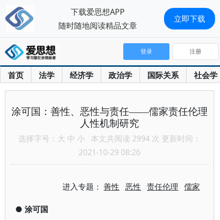
下载爱思想APP
立即下载
随时随地阅读精品文章
登录
注册
首页
法学
经济学
政治学
国际关系
社会学
涂可国：善性、恶性与责任——儒家责任伦理
人性机制研究
选择字号：
大
中
小
本文共阅读 2994 次 更新时间：
2021-10-29 08:26
进入专题：
善性
恶性
责任伦理
儒家
●
涂可国