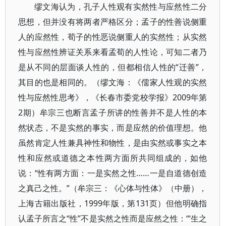
缪文海认为，孔子人性观有实然性与应然性二分
思想，但并没有将两者严格区分；孟子的性善说侧重
人的应然性，荀子的性恶说侧重人的实然性；从实然
性与应然性辨证关系来看孟荀的人性论，可知二者乃
是从不同的层面谈人性的，但都相信人性的“迁善”，
其目的也是相同的。（缪文海：《儒家人性观的实然
性与应然性思考》，《长春市委党校学报》2009年第
2期）牟宗三也断言孟子所讲的性善并不是人性的本
然状态，不是实然的事实，而是应然的价值理想。他
虽然肯定人性兼具神性和物性，是由实然或事实之本
性和应然或道德之本性两方面所共同组成的，如他
说：“性有两方面：一是实然之性……一是自道德创造
之真己之性。”（牟宗三：《心体与性体》（中册），
上海古籍出版社，1999年版，第131页）但他明确指
认孟子所言之“性”不是实然之性而是应然之性：“‘生之