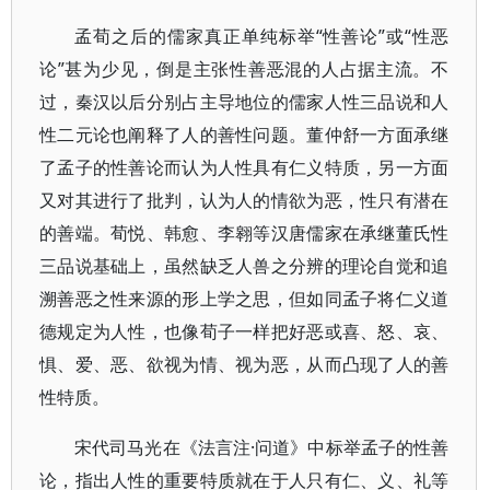
孟荀之后的儒家真正单纯标举“性善论”或“性恶
论”甚为少见，倒是主张性善恶混的人占据主流。不
过，秦汉以后分别占主导地位的儒家人性三品说和人
性二元论也阐释了人的善性问题。董仲舒一方面承继
了孟子的性善论而认为人性具有仁义特质，另一方面
又对其进行了批判，认为人的情欲为恶，性只有潜在
的善端。荀悦、韩愈、李翱等汉唐儒家在承继董氏性
三品说基础上，虽然缺乏人兽之分辨的理论自觉和追
溯善恶之性来源的形上学之思，但如同孟子将仁义道
德规定为人性，也像荀子一样把好恶或喜、怒、哀、
惧、爱、恶、欲视为情、视为恶，从而凸现了人的善
性特质。
宋代司马光在《法言注·问道》中标举孟子的性善
论，指出人性的重要特质就在于人只有仁、义、礼等