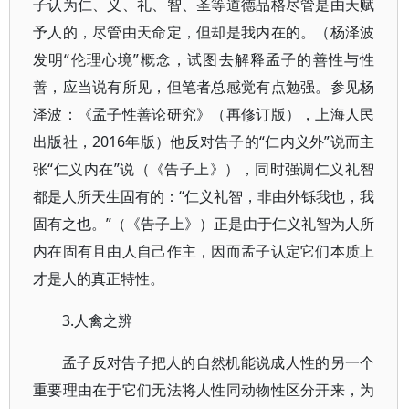
子认为仁、义、礼、智、圣等道德品格尽管是由天赋
予人的，尽管由天命定，但却是我内在的。（杨泽波
发明“伦理心境”概念，试图去解释孟子的善性与性
善，应当说有所见，但笔者总感觉有点勉强。参见杨
泽波：《孟子性善论研究》（再修订版），上海人民
出版社，2016年版）他反对告子的“仁内义外”说而主
张“仁义内在”说（《告子上》），同时强调仁义礼智
都是人所天生固有的：“仁义礼智，非由外铄我也，我
固有之也。”（《告子上》）正是由于仁义礼智为人所
内在固有且由人自己作主，因而孟子认定它们本质上
才是人的真正特性。
3.人禽之辨
孟子反对告子把人的自然机能说成人性的另一个
重要理由在于它们无法将人性同动物性区分开来，为