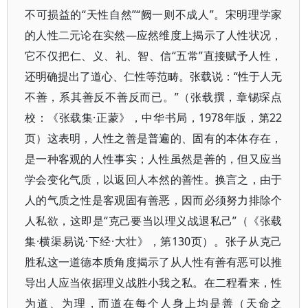
不可损益的“天性自然”“阙一则不成人”。宋明理学家
的人性二元论在实然—应然维度上揭示了人性状况，
它不仅把仁、义、礼、智、信“五常”直接赋予人性，
还明确提出了道心、仁性等范畴。张载说：“性于人无
不善，系其善反不善反而已。”（张载撰，章锡琛点
校：《张载集·正蒙》，中华书局，1978年版，第22
页）这表明，人性之善是普遍的、固有的本体存在，
是一种客观的人性事实；人性虽然是善的，但又应当
学会变化气质，以返回人本然的善性。换言之，由于
人的气质之性是客观固有善恶，因而必须努力排除个
人私欲，这即是“克己要当以理义战退私己”（《张载
集·横渠易说·下经·大壮》，第130页）。张子从克己
胜私这一道德本质角度揭示了从人性有善有恶可以推
导出人应当依据理义战胜小我之私。在二程看来，性
为道、为理，而道在每个人身上均是善（天命之