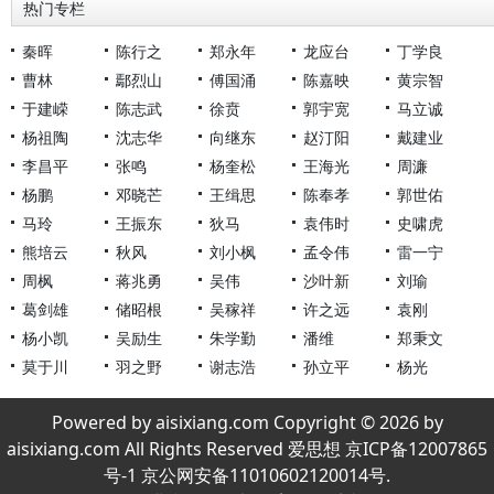
热门专栏
秦晖
陈行之
郑永年
龙应台
丁学良
曹林
鄢烈山
傅国涌
陈嘉映
黄宗智
于建嵘
陈志武
徐贲
郭宇宽
马立诚
杨祖陶
沈志华
向继东
赵汀阳
戴建业
李昌平
张鸣
杨奎松
王海光
周濂
杨鹏
邓晓芒
王缉思
陈奉孝
郭世佑
马玲
王振东
狄马
袁伟时
史啸虎
熊培云
秋风
刘小枫
孟令伟
雷一宁
周枫
蒋兆勇
吴伟
沙叶新
刘瑜
葛剑雄
储昭根
吴稼祥
许之远
袁刚
杨小凯
吴励生
朱学勤
潘维
郑秉文
莫于川
羽之野
谢志浩
孙立平
杨光
Powered by aisixiang.com Copyright © 2026 by
aisixiang.com All Rights Reserved 爱思想 京ICP备12007865
号-1 京公网安备11010602120014号.