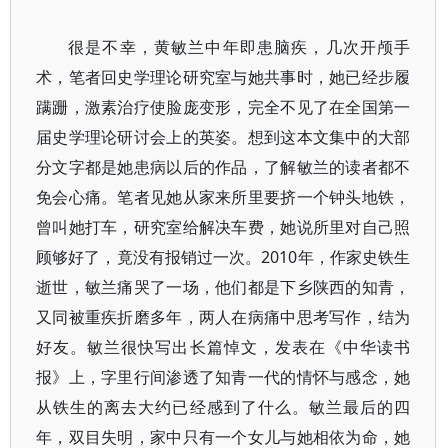
很是不幸，黄敏兰中年即患脑疾，几次开颅手
术，笔者回史学理论研究室与她共事时，她已经步履
蹒跚，激素治疗使脸庞变形，完全不见了在全国第一
届史学理论研讨会上的英姿。想到这本文集中的大部
分文字都是她患病以后的作品，了解敏兰的读者都不
免会心痛。笔者见她从家来所里要挤一个钟头地铁，
曾叫她打车，研究室给解决车费，她说所里对自己照
顾够好了，竟没有报销过一次。2010年，作家史铁生
逝世，敏兰痛哭了一场，他们都是下乡陕西的知青，
又同被重疾折磨多年，两人在病痛中思考写作，结为
好友。敏兰很快写出长篇悼文，发表在《中华读书
报》上，字里行间渗透了知青一代的情怀与感念，她
从铁生的离去大约已经感到了什么。敏兰最后的四
年，双目失明，家中只有一个女儿与她相依为命，她