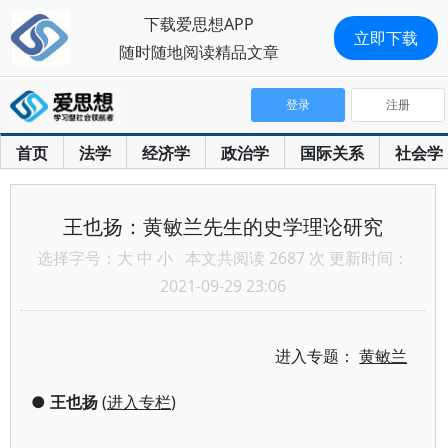
下载爱思想APP
立即下载
随时随地阅读精品文章
登录
注册
首页
法学
经济学
政治学
国际关系
社会学
王也扬：黄敏兰先生的史学理论研究
选择字号：
大
中
小
本文共阅读 2687 次 更新时间：
2021-09-29 23:06
进入专题：
黄敏兰
●
王也扬
(
进入专栏
)