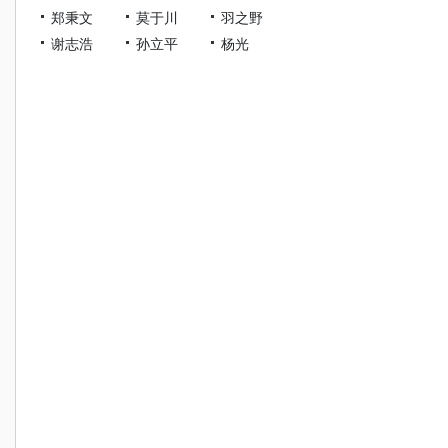
郑秉文
莫于川
羽之野
谢志浩
孙立平
杨光