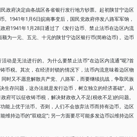
，国民政府决定由各战区各省银行发行地方钞票。起初陕甘宁边区
。1941年1月6日皖南事变后，国民党政府停发八路军军饷，
府1941年1月28日通过了《发行边币、禁止法币在边区内流
额为一元、五元、十元的陕甘宁边区银行币(简称边币) 。边币
活动是无法进行的。为什么要禁止法币“在边区内流通”呢?首
收铸币税。其次，在经济封锁的情况下，法币内流意味着边区物
，同时又不愿意解散共产党、八路军，而要继续抗战，争取民族
决生存问题，这办法就是发行边币，树立独立的经济基础”。从
政府可以征收铸币税，解决财政收入不足(税收不足)的问题。
币功能上优于法币。否则，人们不会放弃法币而持有边币。边区
能维持边币的“双稳定”; 另一方面要尽可能多发边币以维持边区