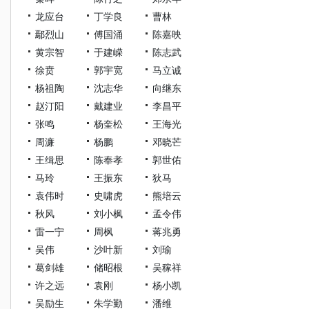
龙应台
丁学良
曹林
鄢烈山
傅国涌
陈嘉映
黄宗智
于建嵘
陈志武
徐贲
郭宇宽
马立诚
杨祖陶
沈志华
向继东
赵汀阳
戴建业
李昌平
张鸣
杨奎松
王海光
周濂
杨鹏
邓晓芒
王缉思
陈奉孝
郭世佑
马玲
王振东
狄马
袁伟时
史啸虎
熊培云
秋风
刘小枫
孟令伟
雷一宁
周枫
蒋兆勇
吴伟
沙叶新
刘瑜
葛剑雄
储昭根
吴稼祥
许之远
袁刚
杨小凯
吴励生
朱学勤
潘维