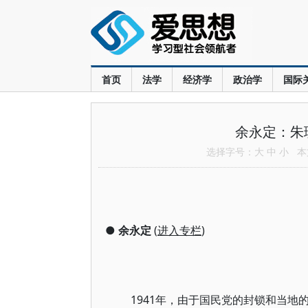
首页
法学
经济学
政治学
国际
余永定：朱
选择字号：
大
中
小
本文
●
余永定
(
进入专栏
)
1941年，由于国民党的封锁和当地