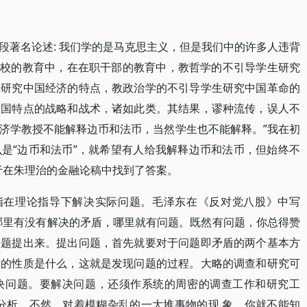
段著名论述: 我们学的是马克思主义，但是我们中的许多人违背
在学校的教育中，在在职干部的教育中，教哲学的不引导学生研究
生研究中国经济的特点，教政治学的不引导学生研究中国革命的
中国特点的战略和战术，诸如此类。其结果，谬种流传，误人不
济学教授不能解释边币和法币，当然学生也不能解释。”我在初
是“边币和法币”，就希望有人给我解释边币和法币，但始终不
终于在朱理治的金融论稿中找到了答案。
是指在理论指导下解决实际问题。毛泽东在《反对党八股》中写
。哪里有没有解决的矛盾，哪里就有问题。既然有问题，你总得赞
问题提出来。提出问题，首先就要对于问题即矛盾的两个基本方
盾的性质是什么，这就是发现问题的过程。大略的调查和研究可
决问题。要解决问题，还须作系统的周密的调查工作和研究工
分析，不然，对着模糊杂乱的一大堆事物的现 象，你就不能知