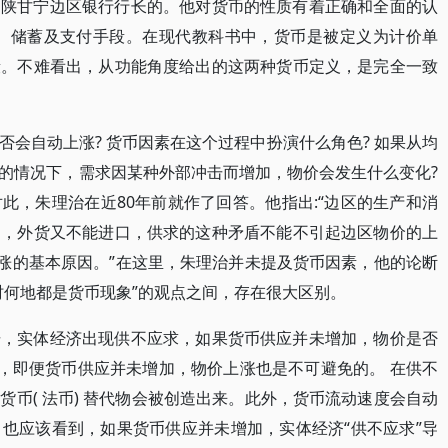
为陕甘宁边区银行行长的。他对货币的性质有着正确和全面的认
具、储蓄及支付手段。在现代教科书中，货币是被定义为计价单
段。不难看出，从功能角度给出的这两种货币定义，是完全一致
会自动上涨? 货币因素在这个过程中扮演什么角色? 如果从均
的情况下，需求因某种外部冲击而增加，物价会发生什么变化?
此，朱理治在近80年前就作了回答。他指出:“边区的生产和消
用，外货又不能进口，供求的这种矛盾不能不引起边区物价的上
上涨的基本原因。”在这里，朱理治并未提及货币因素，他的论断
时何地都是货币现象”的观点之间，存在很大区别。
击，实体经济出现供不应求，如果货币供应并未增加，物价是否
明，即便货币供应并未增加，物价上涨也是不可避免的。 在供不
币( 法币) 替代物会被创造出来。此外，货币流动速度会自动
也应该看到，如果货币供应并未增加，实体经济“供不应求”导