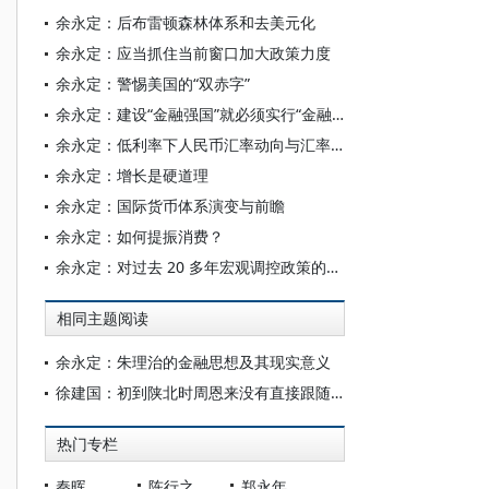
余永定：后布雷顿森林体系和去美元化
余永定：应当抓住当前窗口加大政策力度
余永定：警惕美国的“双赤字”
余永定：建设“金融强国”就必须实行“金融开放”
余永定：低利率下人民币汇率动向与汇率政策
余永定：增长是硬道理
余永定：国际货币体系演变与前瞻
余永定：如何提振消费？
余永定：对过去 20 多年宏观调控政策的几点思考
相同主题阅读
余永定：朱理治的金融思想及其现实意义
徐建国：初到陕北时周恩来没有直接跟随毛泽东南下原因探析
热门专栏
秦晖
陈行之
郑永年