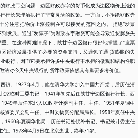
府的财政亏空问题。边区财政赤字的货币化成为边区物价上涨的
银行行长朱理治执行了非常灵活的政策。一方面，不拒绝财政赤
面，又十分注意把物价上涨控制在可以接受的范围之内。 拒绝“发票
不到发展。通过“发票子”为财政赤字融资可能会导致通货膨胀失
严重。在这种两难情况下，陕甘宁边区银行很好地掌握了“发票
为边区经济发展提供了必要的资金支持，又避免了通 货膨胀的失
商业银行，因而它要承担许多中央银行不承担的微观和结构性职
做法对今天中央银行的 货币政策依然具有重要参考价值。
州余西镇。1927年4月，他在清华大学加入中国共产党，后历任清
北京临时工委书记。1941年初先后任陕甘宁边区银行行长、西
949年后任东北人民政府计委副主任、主任。1951年夏调中
核资委员会副主任、中财委物资分配局局长。1958年夏任中央
，1960年夏调华北局，历任书记处候补书记、书记兼计委主任
任。1978年4月9日在北京逝世，终年71岁。