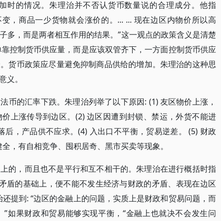
加时的情况。朱理治并不否认货币数量说的合理成分。他指
，商品一少货物就会涨价的。... ... 现在边区内物价所以高
子多，而是两者相互作用的结果。”这一观点的政策含义是清楚
单靠控制货币供应量，而是应该双管齐下，一方面控制货币供应
给。货币政策应尽量避免抑制商品供给的增加。朱理治的这种思
意义。
币的汇率下跌。朱理治列举了以下原因: (1) 友区物价上涨，
价上涨传导到边区。(2) 边区因遭到封锁、禁运，外货不能进
后，产品供不应求。(4) 入出口不平衡，贸易逆差。 (5) 财政
不健全，有自相竞争、囤积居奇、黑市买卖等现象。
次上的，而且也不是平行和互不相干的。朱理治在进行概括时指
个矛盾的基础上，便不能不发生经济与财政的矛盾、表现在边区
还提到: “边区的金融上的问题，实质上是财政和贸易问题，而
。”如果财政和贸易能够实现平衡，“金融上也就决不会发生问