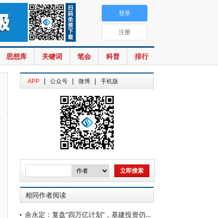
登录
注册
思想库
关键词
笔会
科普
排行
|
|
|
APP
公众号
微博
手机版
相同作者阅读
余永定：复盘“四万亿计划”，基建投资仍是中国当前的正确选择