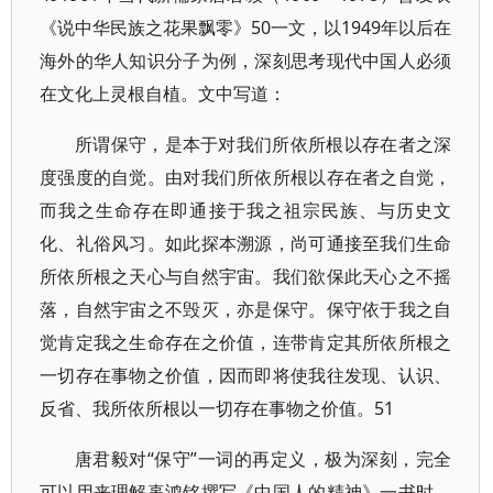
《说中华民族之花果飘零》50一文，以1949年以后在
海外的华人知识分子为例，深刻思考现代中国人必须
在文化上灵根自植。文中写道：
所谓保守，是本于对我们所依所根以存在者之深
度强度的自觉。由对我们所依所根以存在者之自觉，
而我之生命存在即通接于我之祖宗民族、与历史文
化、礼俗风习。如此探本溯源，尚可通接至我们生命
所依所根之天心与自然宇宙。我们欲保此天心之不摇
落，自然宇宙之不毁灭，亦是保守。保守依于我之自
觉肯定我之生命存在之价值，连带肯定其所依所根之
一切存在事物之价值，因而即将使我往发现、认识、
反省、我所依所根以一切存在事物之价值。51
唐君毅对“保守”一词的再定义，极为深刻，完全
可以用来理解辜鸿铭撰写《中国人的精神》一书时，