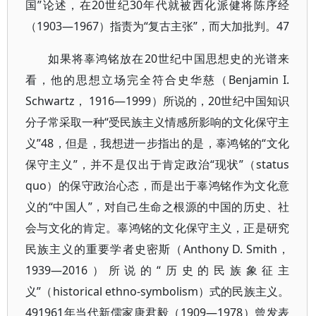
国”论述，在20世纪30年代就被西化派健将陈序经
（1903—1967）指责为“复古主张”，而大加批判。47
如果将辜鸿铭放在20世纪中国思想史的光谱来
看，他的思想立场完全符合史华慈（Benjamin I.
Schwartz， 1916—1999）所说的，20世纪中国知识
分子常采取一种“受民族主义情感所影响的文化保守主
义”48，但是，我想进一步指出的是，辜鸿铭的“文化
保守主义”，并不是仅出于肯定政治“现状”（status
quo）的保守政治心态，而是出于辜鸿铭作为文化意
义的“中国人”，对自己生命之根源的中国的历史、社
会与文化的肯定。辜鸿铭的文化保守主义，正是研究
民族主义的重要学者史密斯（Anthony D. Smith，
1939—2016）所说的“历史的民族象征主
义”（historical ethno-symbolism）式的民族主义。
491961年当代新儒家唐君毅（1909—1978）曾发表