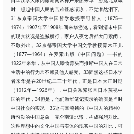
日本汉学大家内藤湖南从神户乘船来华，游览北京城
时，想起中国人民的苦难甚感凄凉，不觉潸然泪下。
31东京帝国大学中国哲学教授宇野哲人（1875—
1974）1907年至1908年间来华游览，看到清末中国
的现实状况是盗贼横行，家户入夜之后都大门紧闭，
不敢外出。32京都帝国大学中国文学教授青木正儿
（1877—1964）在罗素出版《中国问题》一书的
1922年来华，从中国人嗜食蒜头而推断中国人在日常
生活中的行为常不顾及他人感受。33固然这些日本学
者来华是在20世纪二三十年代，正是日本大正时期
（1912年—1926年），中日关系紧张且日本蔑视中
国的年代，34但是，他们游华笔记实录的确实是当时
中国社会的实况，35这与辜鸿铭的《中国人的精神》
所勾勒的中国意象，完全南辕北辙，构成强烈对比。
这种理想中的文化中国与实体的现实中国的对比，可