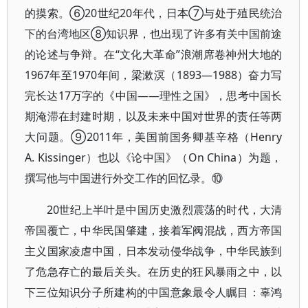
的摸索。⑥20世纪20年代，日本⑦与处于殖民统治
下的台湾地区⑧知识界，也出现了许多有关中国前途
的论述与争辩。在“文化大革命”浪潮席卷神州大地的
1967年至1970年间，梁漱溟（1893—1988）奋力写
完长达17万字的《中国——理性之国》，思考中国长
期淹滞在封建时期，以及未来中国对世界的责任等两
大问题。⑨2011年，美国前国务卿基辛格（Henry
A. Kissinger）也以《论中国》（On China）为题，
撰写他与中国进行外交工作的回忆录。⑩
20世纪上半叶是中国历史激烈震荡的时代，大清
帝国覆亡，中华民国肇建，接着军阀混战，西方帝国
主义国家凌虐中国，日本发动侵华战争，中华民族到
了危急存亡的最后关头。在历史的狂风暴雨之中，以
下三位知识分子所建构的中国意象最令人瞩目：辜鸿