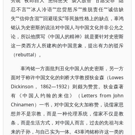
旁观”“夜郎自大”“患得患失”“袭人故智”“甘愿受罪”“隐
忍不言”“冰人冷语”“忿赀怒斥”“推脱责任”“诚信缺
失”“信仰含混”“回避现实”等民族性格上的缺点，辜鸿
铭认为史密斯的说法对中国人与中国文化并非公允之
论，所以他撰写《中国人的精神》就是要针对史密斯
这一类西方人所建构的中国意象，提出有力的驳斥
（rebuttal）。
辜鸿铭一方面批判丑化中国人的史密斯，另一方
面对于称许中国文化的剑桥大学教授狄金森（Lowes
Dickinson， 1862—1932）则颇为赞赏。狄金森著
有《中国人约翰的来信》（Letters from John
Chinamen）一书，对中国文化大加称赞，说儒家思
想并不是宗教，而是一种伦理系统，儒家不仅是教
条，而是生活方式，对中国人而言，过去的先祖与未
来的子孙，与自己实为一体。43辜鸿铭称许这一类的