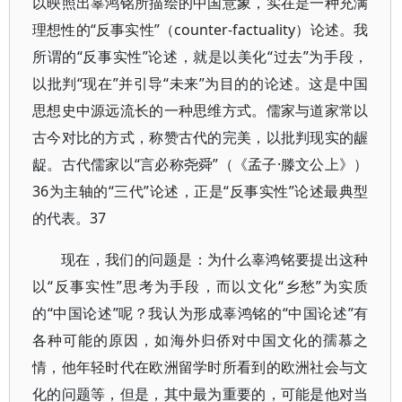
以映照出辜鸿铭所描绘的中国意象，实在是一种充满
理想性的“反事实性”（counter-factuality）论述。我
所谓的“反事实性”论述，就是以美化“过去”为手段，
以批判“现在”并引导“未来”为目的的论述。这是中国
思想史中源远流长的一种思维方式。儒家与道家常以
古今对比的方式，称赞古代的完美，以批判现实的龌
龊。古代儒家以“言必称尧舜”（《孟子·滕文公上》）
36为主轴的“三代”论述，正是“反事实性”论述最典型
的代表。37
现在，我们的问题是：为什么辜鸿铭要提出这种
以“反事实性”思考为手段，而以文化“乡愁”为实质
的“中国论述”呢？我认为形成辜鸿铭的“中国论述”有
各种可能的原因，如海外归侨对中国文化的孺慕之
情，他年轻时代在欧洲留学时所看到的欧洲社会与文
化的问题等，但是，其中最为重要的，可能是他对当