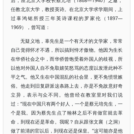
后，应北京大学校长蔡元培（1868—1940）之邀，
任教北京大学，教授英诗。在北京大学求学期间，上
过辜鸿铭所授三年英诗课程的罗家伦（1897—
1969），曾写道：
无疑义地，辜先生是一个有天才的文学家，常常
自己觉得怀才不遇，所以搞到恃才傲物。他因为生长
在华侨社会之中，而华侨曾饱受着外国人的歧视，所
以他对外国人自不免取嬉笑怒骂的态度以发泄此种不
平之气。他又生在中国混乱的社会里，更不免愤世嫉
俗。他走到旧复辟派这条路上去，亦是不免故意好奇
立异，表示与众不同。他曾经在教室里对我们说
过：“现在中国只有两个好人，一个是蔡元培先生，一
个是我。因为蔡先生点了翰林之后不肯做官就去革
命，到现在还是革命。我呢？自从跟张文襄（之洞）
做了前清的官以后，到现在还是保皇。”这可能亦是他