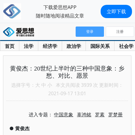
下载爱思想APP
立即下载
随时随地阅读精品文章
登录
注册
首页
法学
经济学
政治学
国际关系
社会学
黄俊杰：20世纪上半叶的三种中国意象：乡
愁、对比、愿景
选择字号：
大
中
小
本文共阅读 3939 次 更新时间：
2021-09-17 13:01
进入专题：
中国意象
辜鸿铭
罗素
罗梦册
●
黄俊杰