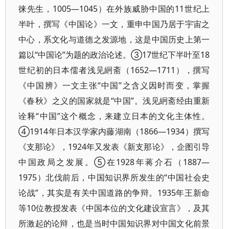
徕先生，1005—1045）在外族威胁中国的11世纪上
半叶，撰写《中国论》一文，重申中国乃居于宇宙之
中心，系文化与道德之发源地，这是中国历史上第一
篇以“中国论”为题的政治论述。③17世纪下半叶至18
世纪初的日本儒者浅见絅斋（1652—1711），撰写
《中国辨》一文主张“中国”之含义因时而变，掌握
《春秋》之义的国家就是“中国”。浅见絅斋经由重新
诠释“中国”这个概念，来建立日本的文化主体性。
④1914年日本汉学家内藤湖南（1866—1934）撰写
《支那论》，1924年又发表《新支那论》，企图引导
中国政局之发展。⑤在1928年蒋介石（1887—
1975）北伐前后，中国知识界所发生的“中国社会史
论战”，其实是有关中国道路的争辩。1935年王新命
等10位教授发表《中国本位的文化建设宣言》，及其
所激起的论辩，也是当时中国知识界对中国文化前景