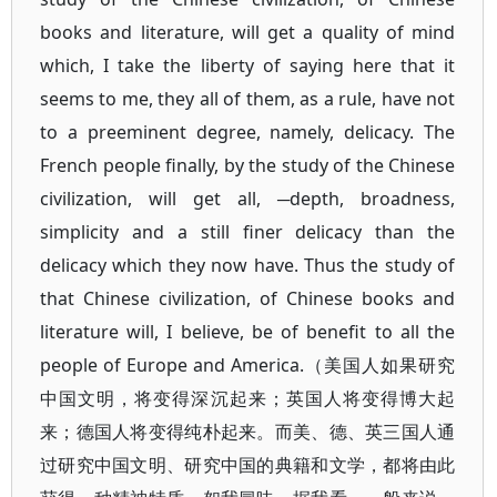
books and literature, will get a quality of mind
which, I take the liberty of saying here that it
seems to me, they all of them, as a rule, have not
to a preeminent degree, namely, delicacy. The
French people finally, by the study of the Chinese
civilization, will get all, ─depth, broadness,
simplicity and a still finer delicacy than the
delicacy which they now have. Thus the study of
that Chinese civilization, of Chinese books and
literature will, I believe, be of benefit to all the
people of Europe and America.（美国人如果研究
中国文明，将变得深沉起来；英国人将变得博大起
来；德国人将变得纯朴起来。而美、德、英三国人通
过研究中国文明、研究中国的典籍和文学，都将由此