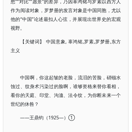
愁”“对比”“愿景”的差异，乃因辜鸿铭与罗素以西方人
作为阅读对象，罗梦册的发言对象是中国同胞，尤以
他的“中国”论述最扣人心弦，并展现出世界史的宏观
视野。
【关键词】 中国意象, 辜鸿铭,罗素,罗梦册,东方
主义
中国啊，你这起皱的老脸，流泪的苦脸，硝镪水
蚀过、纹身术污染过的脸啊，谁够资格来替你看相，
看你的天庭、印堂、沟洫、法令纹，为你断未来一个
世纪的休咎？
——王鼎钧（1925—）①