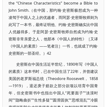
the “Chinese Characteristics” become a Bible to
John Smith.（在中国，那约翰·史密斯极想成为一种
凌驾于中国人之上的优越者，而阿瑟·史密斯牧师则为
此写了一本书，最终证明他、约翰·史密斯确实比中国
人优越得多。于是阿瑟·史密斯牧师自然成为约翰·史
密斯非常亲爱之人，他那本《中国人的特性》［又译
《中国人的素质》——笔者注］一书，也就成了约翰·
史密斯的一部圣经。）42
史密斯在中国生活近半世纪，1890年写《中国人
的素质》这本书时，已在中国生活了22年，并曾建议
美国的老罗斯福总统（Theodore Roosevelt， 1858
—1919），退还庚子赔款之部分款项以培育中国青
年，但史密斯书中也指出中国人“死要面子”“淡漠时
间”“隐晦曲折”“生性多疑”“圆滑固执”“思维混乱”“冷眼