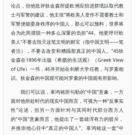
论点，但他批评狄金森所提欧洲应招进群氓以取代教
士与军警的建议，他主张“将欧美人变作不需要教士和
军警便能委身秩序的中国人，那么可以预料，世界将
会为此而摆脱一种多么深重的负担”44。他更呼吁欧
美人“不要去毁灭这笔文明的财宝（指中国文明——笔
者注），不要去改变和糟蹋那真正的中国人。”45狄
金森在1896年出版《希腊的生活观》（Greek View
of Life）一书，46并开始在剑桥大学任教，与罗素相
识。狄金森的中国观可能对罗素的中国观有所影响。
我们可以说，辜鸿铭所勾勒的“中国”意象，一方
面对他所处时代的现实中国而言，可视为一种“反事实
性”论述，但另一方面针对与其同时代部分西方人
的“中国”意象而言，他提出了一套雄浑有力的驳斥，
并推崇他心目中“真正的中国人”。辜鸿铭这一套“中