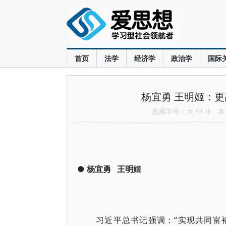
首页
法学
经济学
政治学
国际
杨宜勇 王明姬：
选择字号：
大
中
小
本文
●
杨宜勇
王明姬
习近平总书记强调：“实现共同富