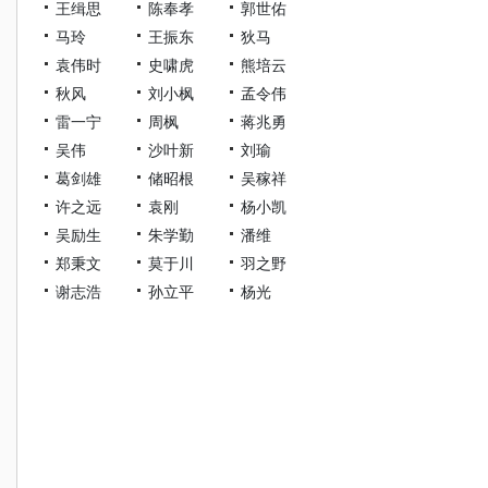
王缉思
陈奉孝
郭世佑
马玲
王振东
狄马
袁伟时
史啸虎
熊培云
秋风
刘小枫
孟令伟
雷一宁
周枫
蒋兆勇
吴伟
沙叶新
刘瑜
葛剑雄
储昭根
吴稼祥
许之远
袁刚
杨小凯
吴励生
朱学勤
潘维
郑秉文
莫于川
羽之野
谢志浩
孙立平
杨光