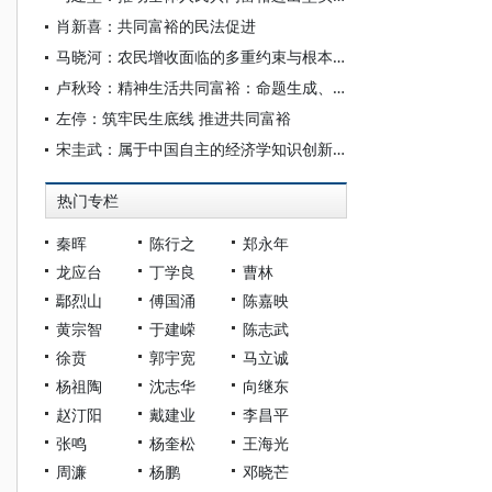
肖新喜：共同富裕的民法促进
马晓河：农民增收面临的多重约束与根本路径
卢秋玲：精神生活共同富裕：命题生成、基本架构与实践路径
左停：筑牢民生底线 推进共同富裕
宋圭武：属于中国自主的经济学知识创新：经济学及经济若干问题新思考
热门专栏
秦晖
陈行之
郑永年
龙应台
丁学良
曹林
鄢烈山
傅国涌
陈嘉映
黄宗智
于建嵘
陈志武
徐贲
郭宇宽
马立诚
杨祖陶
沈志华
向继东
赵汀阳
戴建业
李昌平
张鸣
杨奎松
王海光
周濂
杨鹏
邓晓芒