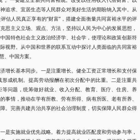
观”。一要建立全新共同富裕观。改变以往用收入代替财富、以
精神追求、宜居生态等人民群众对美好生活的期盼纳入其中。从
评估人民真正享有的“财富”，搭建全面衡量共同富裕水平的评
马克思主义立场、观点、方法，坚持以人民为中心的发展思想，
富中国特色社会主义政治经济学、社会学，使理论和政策创新符
国际视野。从中国和世界的联系互动中探讨人类面临的共同富裕
慧、中国方案。
经济增长基本同步。一是注重增长。健全工资正常增长和支付保
线形成机制。提高劳动报酬在初次分配中的比重。二是注重共
距等问题，统筹做好就业、收入分配、教育、医疗、住房、养
义的事情，推动在学有所教、劳有所得、病有所医、老有所养、
保障。完善共建共治共享的社会治理制度，切实保障人民群众得
。一是实施就业优先战略。着力提高就业匹配度和劳动参与率，