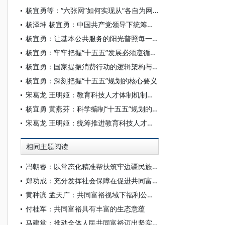
杨宜勇等：“六张网”如何实现从“各自为网”到“多网协同”的质变
杨泽坤 杨宜勇：中国共产党领导下统筹发展、谋划全局、应对变局的“金钥匙”——中国特色社会主义制度优势的生动载体
杨宜勇：让基本公共服务的阳光普照每一个角落
杨宜勇：牢牢把握“十五五”发展必须遵循的原则
杨宜勇：国家提振消费行动的逻辑架构与实践价值
杨宜勇：深刻把握“十五五”规划的核心要义
宋葛龙 王明姬：教育科技人才体制机制一体改革的目标与思路——基于“十五五”时期的分析
杨宜勇 黄燕芬：科学编制“十五五”规划的根本遵循
宋葛龙 王明姬：统筹推进教育科技人才体制机制一体改革
相同主题阅读
冯朝睿：以常态化精准帮扶筑牢边疆民族地区共同富裕根基
郑功成：充分发挥社会保障在促进共同富裕中的重要作用
黄种滨 孟天广：共同富裕视域下福利公平形塑国家认同的机制
付桂军：共同富裕具有丰富的生态意蕴
马建堂：推动全体人民共同富裕迈出坚实步伐