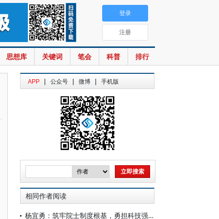
登录
注册
思想库
关键词
笔会
科普
排行
|
|
|
APP
公众号
微博
手机版
相同作者阅读
杨宜勇：筑牢院士制度根基，勇担科技强国使命