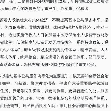
关键一招。三是用好内外联动的开放观，坚持“跳出浙江发展浙
以人民为中心的发展思想，重民生、办实事、促和谐。
江苏着力发展壮大村集体经济，不断提高基本公共服务水平。坚
、为农服务型、异地发展型、休闲观光型“五型经济”，推动一
范村。通过实施低收入人口参加基本医疗保险个人缴费部分财政
报销比例、低保制度与扶贫开发无缝衔接等一系列特惠政策，逐
“六大体系”，即五级书记抓扶贫的责任体系，精准管理、因人
的帮扶体系，统筹整合、精准滴灌的资金管理体系，部门联动、
查巡查体系，为解决东部地区相对贫困提供了重要经验。
广东以推动基本公共服务均等化为重要抓手，以完善和创新社会治
可拥抱、可获得。聚焦教育强省、健康广东等重要民生领域目
、住房、养老等民生实事，以更高质量、更具普惠性的公共服务
全党组织领导的自治、法治、德治相结合的城乡基层治理体系，
同社会调节、居民自治良性互动；推动社会治理重心向基层下