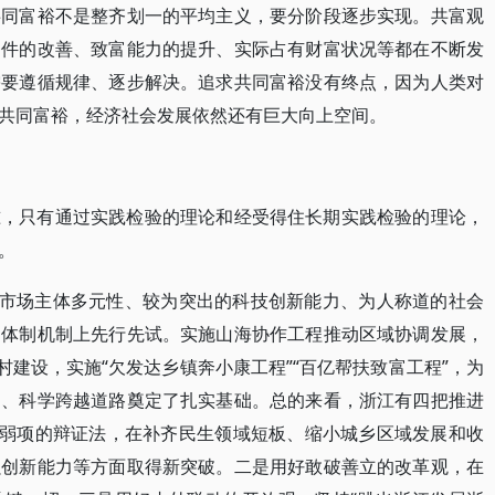
共同富裕不是整齐划一的平均主义，要分阶段逐步实现。共富观
条件的改善、致富能力的提升、实际占有财富状况等都在不断发
需要遵循规律、逐步解决。追求共同富裕没有终点，因为人类对
共同富裕，经济社会发展依然还有巨大向上空间。
准，只有通过实践检验的理论和经受得住长期实践检验的理论，
。
其市场主体多元性、较为突出的科技创新能力、为人称道的社会
的体制机制上先行先试。实施山海协作工程推动区域协调发展，
村建设，实施“欠发达乡镇奔小康工程”“百亿帮扶致富工程”，为
民、科学跨越道路奠定了扎实基础。总的来看，浙江有四把推进
强弱项的辩证法，在补齐民生领域短板、缩小城乡区域发展和收
强创新能力等方面取得新突破。二是用好敢破善立的改革观，在