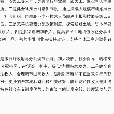
动者、农民工等人群，完善高校毕业生、农民工、退役军人等重
矛盾。二是健全终身技能培训制度。通过持续大规模培训拓展技
织、社会组织、自由职业专业技术人员职称申报和技能等级认定
地位。三是完善按要素分配政策制度。探索通过土地、资本等要
素收入。四是多渠道增加收入。提高农民土地增值收益分享比
金融产品。完善小微创业者扶持政策，支持个体工商户勤劳致
一是履行好政府再分配调节职能。加大税收、社会保障、转移支
分配格局，在“调高、扩中、提低”方面持续发力。二是健全直
合法收入，合理调节过高收入，遏制以垄断和不正当竞争行为获
针对性更强的资本税和财产税相关政策，防止财产性收入差距过
国特色社会主义制度优势，约束资本的过度空转、过度流动与无