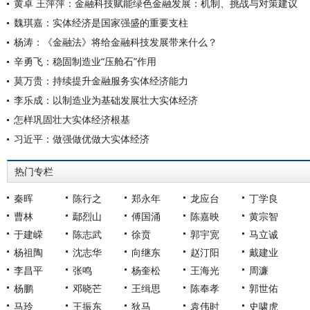
黄卓 王萍萍：金融科技赋能绿色金融发展：机制、挑战与对策建议
魏琪嘉：实体经济是国家强盛的重要支柱
杨涛：《金融法》将给金融科技发展带来什么？
辛勇飞：稳固制造业“压舱石”作用
莫万贵：持续提升金融服务实体经济能力
李乐成：以制造业为基础发展壮大实体经济
怎样巩固壮大实体经济根基
习近平：做强做优做大实体经济
热门专栏
秦晖
陈行之
郑永年
龙应台
丁学良
曹林
鄢烈山
傅国涌
陈嘉映
黄宗智
于建嵘
陈志武
徐贲
郭宇宽
马立诚
杨祖陶
沈志华
向继东
赵汀阳
戴建业
李昌平
张鸣
杨奎松
王海光
周濂
杨鹏
邓晓芒
王缉思
陈奉孝
郭世佑
马玲
王振东
狄马
袁伟时
史啸虎