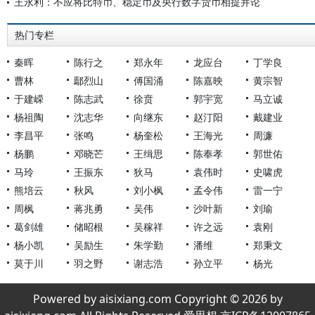
王永利：不应将比特币、稳定币及央行数字货币相提并论
热门专栏
秦晖
陈行之
郑永年
龙应台
丁学良
曹林
鄢烈山
傅国涌
陈嘉映
黄宗智
于建嵘
陈志武
徐贲
郭宇宽
马立诚
杨祖陶
沈志华
向继东
赵汀阳
戴建业
李昌平
张鸣
杨奎松
王海光
周濂
杨鹏
邓晓芒
王缉思
陈奉孝
郭世佑
马玲
王振东
狄马
袁伟时
史啸虎
熊培云
秋风
刘小枫
孟令伟
雷一宁
周枫
蒋兆勇
吴伟
沙叶新
刘瑜
葛剑雄
储昭根
吴稼祥
许之远
袁刚
杨小凯
吴励生
朱学勤
潘维
郑秉文
莫于川
羽之野
谢志浩
孙立平
杨光
Powered by aisixiang.com Copyright © 2026 by