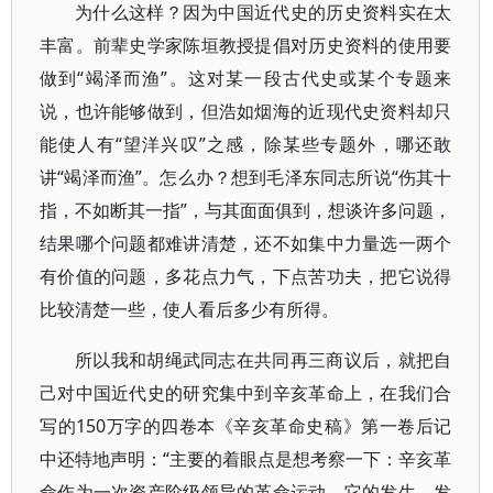
为什么这样？因为中国近代史的历史资料实在太
丰富。前辈史学家陈垣教授提倡对历史资料的使用要
做到“竭泽而渔”。这对某一段古代史或某个专题来
说，也许能够做到，但浩如烟海的近现代史资料却只
能使人有“望洋兴叹”之感，除某些专题外，哪还敢
讲“竭泽而渔”。怎么办？想到毛泽东同志所说“伤其十
指，不如断其一指”，与其面面俱到，想谈许多问题，
结果哪个问题都难讲清楚，还不如集中力量选一两个
有价值的问题，多花点力气，下点苦功夫，把它说得
比较清楚一些，使人看后多少有所得。
所以我和胡绳武同志在共同再三商议后，就把自
己对中国近代史的研究集中到辛亥革命上，在我们合
写的150万字的四卷本《辛亥革命史稿》第一卷后记
中还特地声明：“主要的着眼点是想考察一下：辛亥革
命作为一次资产阶级领导的革命运动，它的发生、发