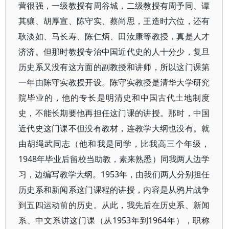
营很强，一级教授有周谷城，二级教授有周予同、谭
其骧、胡厚宣、陈守实、蔡尚思，王造时六位，还有
耿淡如、马长寿、陈仁炳、田汝康等教授，真是人才
济济。但那时教授专治中国近代史的人十分少，复旦
历史系又没有这方面的副教授和讲师，所以这门课第
一年由陈守实教授开设。陈守实教授是清华大学研究
院毕业的，他的专长是明清史和中国古代土地制度
史，不能长期要他再担任这门课的讲授。那时，中国
近代史这门课不但没有教材，连教学大纲也没有。就
由胡绳武同志（他和我是同学，比我高三个年级，
1948年毕业后留校当助教，素来熟悉）同我两人边学
习，边编写教学大纲。1953年，由我们两人分别担任
历史系和新闻系这门课程的讲授，内容是从鸦片战争
到五四运动前的历史。从此，我先后在历史系、新闻
系、中文系讲这门课（从1953年到1964年），职称