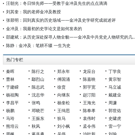
汪朝光：冬日悼先师——受教于金冲及先生的点点滴滴
刘其奎：我的老师金冲及教授
张燚明：回到真实的历史场域——金冲及史学研究成就述评
金冲及：我最初的史学论文是如何发表的
邵建斌：从历史深处探寻人物全貌——金冲及中共党史
陈静：金冲及：笔耕不辍 一生为史
热门专栏
秦晖
陈行之
郑永年
龙应台
丁学良
曹林
鄢烈山
傅国涌
陈嘉映
黄宗智
于建嵘
陈志武
徐贲
郭宇宽
马立诚
杨祖陶
沈志华
向继东
赵汀阳
戴建业
李昌平
张鸣
杨奎松
王海光
周濂
杨鹏
邓晓芒
王缉思
陈奉孝
郭世佑
马玲
王振东
狄马
袁伟时
史啸虎
熊培云
秋风
刘小枫
孟令伟
雷一宁
周枫
蒋兆勇
吴伟
沙叶新
刘瑜