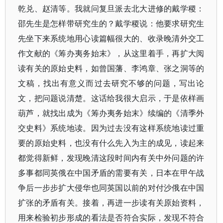
乾兑、赵清等。我就问复旦派去北大进修的戴学稷：
邵先生是怎样带研究生的？戴学稷说：他要求研究生
先坐下来系统地用心读篇幅很大的、收录晚清外交工
作文献的《筹办夷务始末》，从这里着手，再扩大阅
读有关的原始史料，如曾国藩、李鸿章、张之洞等的
文稿，找出有意义而过去研究不够的问题，写出论
文，把问题说清楚。这话给我很大启示，于是依样画
葫芦，就找出成为《筹办夷务始末》续编的《清季外
交史料》系统地读。因为过去没有这样系统地读过重
要的原始史料，也没有什么先入为主的成见，读起来
都觉得新鲜，发现晚清这段时间内有关中外问题的许
多事都同英俄在中国矛盾的需要有关，日本在甲午战
争后一步步扩大侵华也同英国以前的对付沙俄在中国
扩张的矛盾有关。接着，再进一步读有关原始资料，
用来检验初步形成的看法是否符合实际，发现不符合