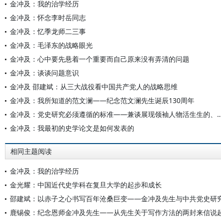
金冲及：我的治学经历
金冲及：怀念李时岳同志
金冲及：忆季龙师二三事
金冲及：毛泽东的战略眼光
金冲及：心中要先悬着一个重要而自己原来没有弄清的问题
金冲及：谈谈问题意识
金冲及 邵建斌：从三大战役看中国共产党人的战略思维
金冲及：我所知道的范文澜——纪念范文澜先生诞辰130周年
金冲及：党史研究必须遵循的标准——兼谈展现领袖人物活生生
金冲及：我最初的史学论文是如何发表的
相同主题阅读
金冲及：我的治学经历
金光耀：中国近代史学科在复旦大学的起步和成长
邵建斌：以赤子之心书写百年沧桑巨变——金冲及先生与中共党史研
鹿锡俊：纪念恩师金冲及先生——从先生关于写作方法的两封来信说