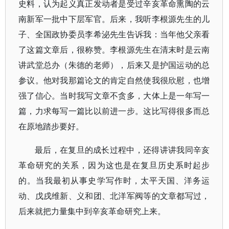
史料，认为起义真正发动者是受过辛亥革命熏陶的云
南新军一批中下层军官。后来，我听李根源先生的儿
子、全国政协委员李希泌先生告诉我：当年他父亲看
了这篇文章后，很称赞。李根源先生在清末时是云南
讲武堂总办（朱德的老师），后来又是护国运动的总
参议。他对我那篇论文的肯定自然使我很欣慰，也增
强了信心。当时我写文章不贪多，大体上是一年写一
篇，力求每写一篇比以前进一步。这比写得很多而总
在原地踏步要好。
最后，在复旦的成长过程中，还得讲讲我同辛亥
革命研究的关系，因为这也是在复旦历史系时起步
的。当我最初从事史学写作时，太平天国、洋务运
动、戊戌维新、义和团、北洋军阀等的文章都写过，
后来就把力量集中到辛亥革命研究上来。