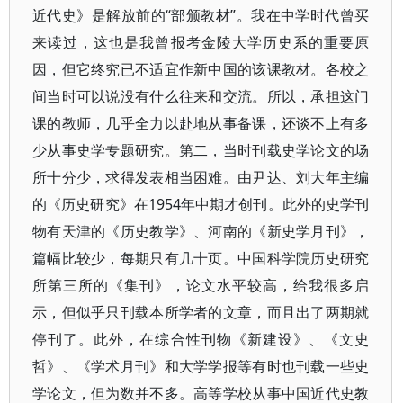
近代史》是解放前的“部颁教材”。我在中学时代曾买
来读过，这也是我曾报考金陵大学历史系的重要原
因，但它终究已不适宜作新中国的该课教材。各校之
间当时可以说没有什么往来和交流。所以，承担这门
课的教师，几乎全力以赴地从事备课，还谈不上有多
少从事史学专题研究。第二，当时刊载史学论文的场
所十分少，求得发表相当困难。由尹达、刘大年主编
的《历史研究》在1954年中期才创刊。此外的史学刊
物有天津的《历史教学》、河南的《新史学月刊》，
篇幅比较少，每期只有几十页。中国科学院历史研究
所第三所的《集刊》，论文水平较高，给我很多启
示，但似乎只刊载本所学者的文章，而且出了两期就
停刊了。此外，在综合性刊物《新建设》、《文史
哲》、《学术月刊》和大学学报等有时也刊载一些史
学论文，但为数并不多。高等学校从事中国近代史教