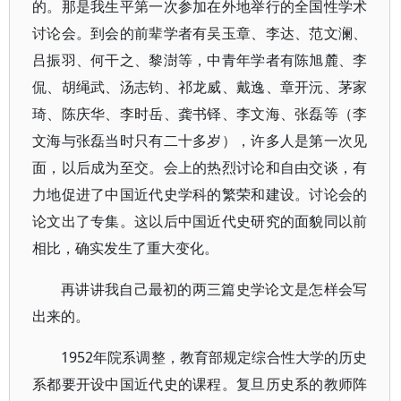
的。那是我生平第一次参加在外地举行的全国性学术
讨论会。到会的前辈学者有吴玉章、李达、范文澜、
吕振羽、何干之、黎澍等，中青年学者有陈旭麓、李
侃、胡绳武、汤志钧、祁龙威、戴逸、章开沅、茅家
琦、陈庆华、李时岳、龚书铎、李文海、张磊等（李
文海与张磊当时只有二十多岁），许多人是第一次见
面，以后成为至交。会上的热烈讨论和自由交谈，有
力地促进了中国近代史学科的繁荣和建设。讨论会的
论文出了专集。这以后中国近代史研究的面貌同以前
相比，确实发生了重大变化。
再讲讲我自己最初的两三篇史学论文是怎样会写
出来的。
1952年院系调整，教育部规定综合性大学的历史
系都要开设中国近代史的课程。复旦历史系的教师阵