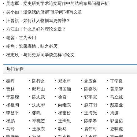
吴志军：党史研究学术论文写作中的结构布局问题评析
吴小如：漫谈我的所谓“做学问”和写文章
汪曾祺：如何让人物描写更传神？
方江山：什么是好的理论文章？
老舍：古为今用
杨隽：繁采寡情，味之必厌
杨志玖：与历史系同学谈怎样写论文
热门专栏
秦晖
陈行之
郑永年
龙应台
丁学良
曹林
鄢烈山
傅国涌
陈嘉映
黄宗智
于建嵘
陈志武
徐贲
郭宇宽
马立诚
杨祖陶
沈志华
向继东
赵汀阳
戴建业
李昌平
张鸣
杨奎松
王海光
周濂
杨鹏
邓晓芒
王缉思
陈奉孝
郭世佑
马玲
王振东
狄马
袁伟时
史啸虎
熊培云
秋风
刘小枫
孟令伟
雷一宁