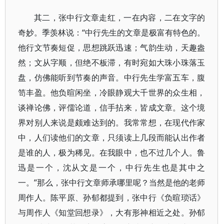
其二，张中行文章走红，一在内容，二在文字的
奇妙。季羡林说：“中行先生的文章是极富有特色的。
他行文节奏短促，思想跳跃迅速；气韵生动，天趣盎
然；文从字顺，但绝不板滞，有时宛如大珠小珠落玉
盘，仿佛能听到节奏的声音。中行先生学富五车，腹
笥丰盈。他负暄闲坐，冷眼静观大千世界的众生相，
谈禅论佛，评儒论道，信手拈来，皆成文章。这个境
界对别人来说是颇难达到的。我常常想，在现代作家
中，人们读他们的文章，只须读上几段而能认出作者
是谁的人，极为稀见。在我眼中，也不过几个人。鲁
迅是一个，沈从文是一个，中行先生也是其中之
一。”那么，张中行文章师承哪里呢？当然是他的老师
周作人。陈平原、孙郁都提到，张中行《负暄琐话》
与周作人《知堂回想录》，大有形神相近之处。孙郁