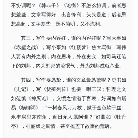
不协调呢？《韩非子》《论衡》不怎么协调，前者思
想差些，文章写得好，出言锋利，头头是道；后者思
想高超，文字差些，既不简明，又不流利。
其三，写作要内容好，谁的内容好呢？写大事如
《赤壁之战》，写小事如《红楼梦》焦大骂街，写伟
人要有内外之别，内在思考，外在史实，如司马迁笔
下的刘邦，内为刘邦的流氓气，外为刘邦成就帝业。
其四，写作要恳挚，谁的文章最恳挚呢？史书如
《史记》，写《货殖列传》也要一唱三叹；哲理之文
如范缜《神灭论》，义愤之情溢于言表；好词如白居
易《杨柳词》：“一树春风万万枝，嫩于金色软于丝。
永丰房里东南角，近日无人属阿谁？”好曲如《牡丹
亭》，杜丽娘之痴情，甚至掩盖了故事的荒唐。