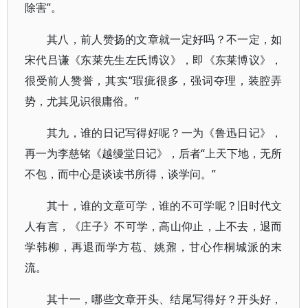
除害”。
其八，前人赞扬的文章就一定好吗？不一定，如
宋代吕谦《东莱先生左氏博议》，即《东莱博议》，
很受前人赞誉，其实“瑕疵很多，强词夺理，装腔弄
势，尤其见识很庸俗。”
其九，谁的日记写得好呢？一为《鲁迅日记》，
再一为李慈铭《越缦堂日记》，后者“上天下地，无所
不包，而中心是谈读书所得，谈学问。”
其十，谁的文章可学，谁的不可学呢？旧时代文
人有言，《庄子》不可学，高山仰止，上不去，退而
学韩柳，再退而学方苞、姚鼐，甘心作桐城派的末
流。
其十一，哪些文章开头、结尾写得好？开头好，