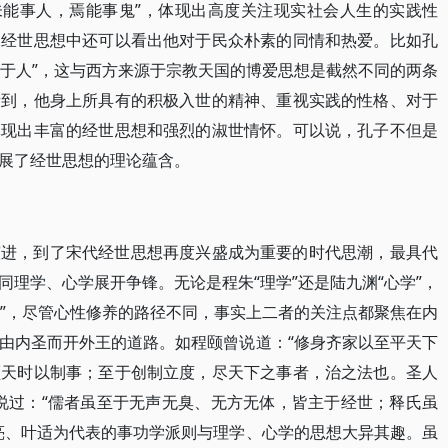
未能事人，焉能事鬼”，体现出高度关注现实社会人生的实践性
的经世思想中还可以看出他对于民众朴素的同情和热爱。比如孔
施于人”，这与西方来源于宗教天国的博爱思想是截然不同的两条
看到，他身上所具有的积极入世的精神、重视实践的性格、对于
体现出丰富的经世思想和强烈的淑世情怀。可以说，孔子不但是
展了经世思想的理论蕴含。
演进，到了宋代经世思想再度兴盛成为重要的时代思潮，最具代
理学、心学展开争锋。无论是程朱“理学”还是陆九渊“心学”，
心”，尽管心性修养的路径不同，事实上二者的关注点都聚焦在内
由内圣而开外王的道路。如程颐曾说道：“修身齐家以至平天下
顺天时以制事；至于创制立度，尽天下之事者，治之法也。圣人
说过：“儒者虽至于无声无臭、无方无体，皆主于经世；释氏虽
亮、叶适为代表的事功学派则与理学、心学的思想大异其趣。虽