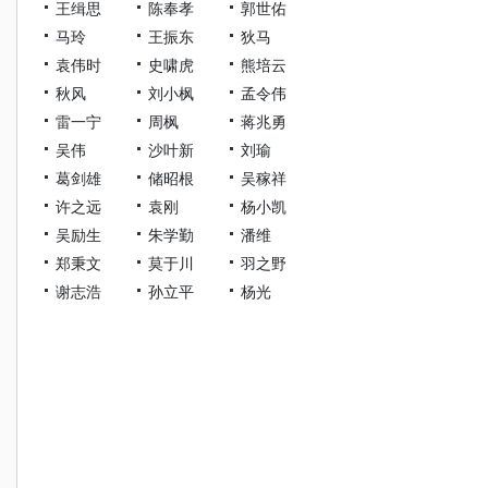
王缉思
陈奉孝
郭世佑
马玲
王振东
狄马
袁伟时
史啸虎
熊培云
秋风
刘小枫
孟令伟
雷一宁
周枫
蒋兆勇
吴伟
沙叶新
刘瑜
葛剑雄
储昭根
吴稼祥
许之远
袁刚
杨小凯
吴励生
朱学勤
潘维
郑秉文
莫于川
羽之野
谢志浩
孙立平
杨光