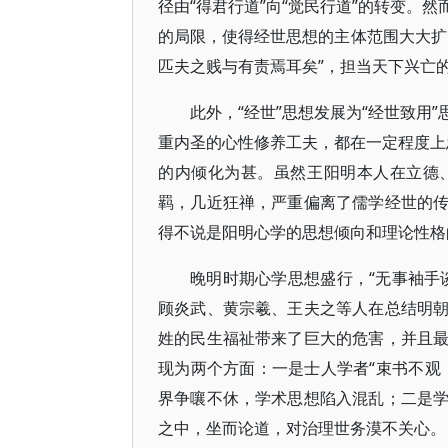
径由“得君行道”向“觉民行道”的转变。
的局限，使得经世思想的主体范围大大扩
匹夫之贱与有责焉耳矣”，担当天下兴亡
此外，“经世”思想发展为“经世致用
重内圣的心性修养工夫，都在一定程度上忽
的内倾化为甚。虽然王阳明本人在立德
羁，几近狂禅，严重偏离了儒学经世的
得不说是阳明心学的思想倾向和理论性格
晚明时期心学思想盛行，“无事袖手
顾炎武、黄宗羲、王夫之等人在总结明
姓的民生福祉带来了巨大的危害，并且
现为两个方面：一是士人学者“束书不观
界争嚷不休，学术思想陷入混乱；二是
之中，坐而论道，对治理世务漠不关心。