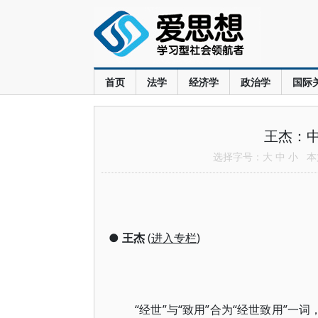
首页
法学
经济学
政治学
国际
王杰：
选择字号：
大
中
小
本文
●
王杰
(
进入专栏
)
“经世”与“致用”合为“经世致用”