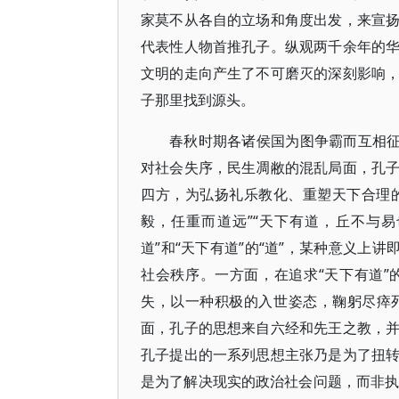
家莫不从各自的立场和角度出发，来宣
代表性人物首推孔子。纵观两千余年的
文明的走向产生了不可磨灭的深刻影响
子那里找到源头。
春秋时期各诸侯国为图争霸而互相征
对社会失序，民生凋敝的混乱局面，孔
四方，为弘扬礼乐教化、重塑天下合理的
毅，任重而道远”“天下有道，丘不与
道”和“天下有道”的“道”，某种意义上
社会秩序。一方面，在追求“天下有道
失，以一种积极的入世姿态，鞠躬尽瘁
面，孔子的思想来自六经和先王之教，
孔子提出的一系列思想主张乃是为了扭
是为了解决现实的政治社会问题，而非执