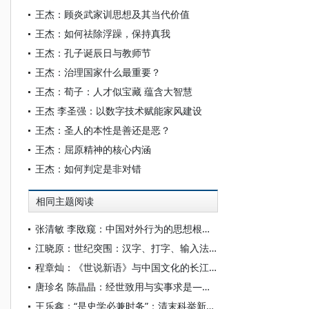
王杰：顾炎武家训思想及其当代价值
王杰：如何祛除浮躁，保持真我
王杰：孔子诞辰日与教师节
王杰：治理国家什么最重要？
王杰：荀子：人才似宝藏 蕴含大智慧
王杰 李圣强：以数字技术赋能家风建设
王杰：圣人的本性是善还是恶？
王杰：屈原精神的核心内涵
王杰：如何判定是非对错
相同主题阅读
张清敏 李敃窥：中国对外行为的思想根源探析
江晓原：世纪突围：汉字、打字、输入法与中国文化的命运
程章灿：《世说新语》与中国文化的长江时代
唐珍名 陈晶晶：经世致用与实事求是——岳麓书院学风考
王乐鑫：“是史学必兼时务”：清末科举新章首场“中国政治史事论”