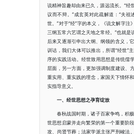
说精神旨趣却由来已久，源远流长。“经世
议而不辩。”成玄英对此疏解道：“夫
世。”对于“经”字的本义，《说文解字注
三纲五常六艺谓之天地之常经。”也就是
后来又逐渐引申出大纲、纲领的含义，
训诂，我们大体可以推出，所谓“经世”
序的实践活动。经世致用思想是传统儒学
层面，另一方面，更加强调制度建设、方
重实用、重实践的理念，家国天下情怀
实指导意义。
一、经世思想之孕育绽放
春秋战国时期，诸子百家争鸣，积
世思想启蒙并走向繁荣的第一个重要阶
攻、尚贤节葬；法家学派主张严刑峻法、