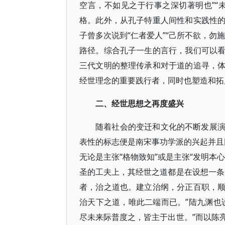
空言，不如见之于行事之深切著明也”“
格。此外，从孔子特重人间性和实践性
子曾多次说到“仁者爱人”“己所不欲，勿
路径。综合孔子一生的言行，我们可以
三代文明的整理传承和对于道的追寻，
经世理念的重要践行者，同时也塑造和拓
二、经世思想之再度盛兴
随着社会的变迁和文化的不断发展
表性的标志便是南宋事功学派的兴起并且同
无论是主张“格物致知”或是主张“发明本
圣的工夫上，其经世之道都是在设想一条
者，治之道也。建立治纲，分正百职，
治天下之道，唯此二端而已。”陆九渊也
尽未来际普度之，皆主于出世。”而以陈