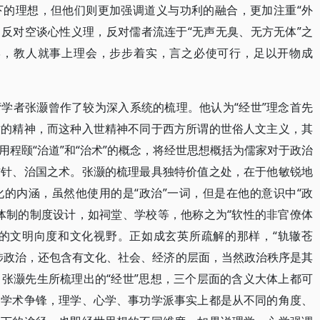
下的理想，但他们则更加强调道义与功利的融合，更加注重“外
”，反对空谈心性义理，反对儒者流连于“无声无臭、无方无体”之
学，教人就事上理会，步步着实，言之必使可行，足以开物成
学者张灏曾作了较为深入系统的梳理。他认为“经世”理念首先
世的精神，而这种入世精神不同于西方所谓的世俗人文主义，其
程颐“治道”和“治术”的概念，将经世思想概括为儒家对于政治
方针、治国之术。张灏的梳理最具独特价值之处，在于他敏锐地
的内涵，虽然他使用的是“政治”一词，但是在他的意识中“政
体制的制度设计，如祠堂、学校等，他称之为“软性的非官僚体
含的文明向度和文化视野。正如成玄英所疏解的那样，“轨辙苍
涉政治，还包含有文化、社会、经济的层面，当然政治秩序是其
张灏先生所梳理出的“经世”思想，三个层面的含义大体上都可
的学术争锋，理学、心学、事功学派事实上都是从不同的角度、