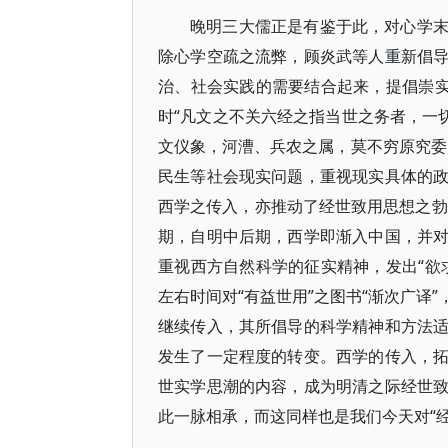
晚明三大儒正是有鉴于此，对心学
除心学空疏之流弊，顾炎武等人重新倡
治、社会实践的需要结合起来，提倡崇实
时“凡文之不关六经之指当世之务者，一
文仪象，河漕、兵农之属，莫不穷原究委
民生等社会现实问题，重视现实具体的
西学之传入，亦推动了经世致用思想之勃
期，自明中后期，西学即渐入中国，并
重视西方自然科学的征实精神，发出“欲
左右时间对“有益世用”之图书“渐次广译
继续传入，其所倡导的科学精神和方法
发生了一定程度的转变。西学的传入，
世实学思潮的内容，成为明清之际经世
此一脉相承，而这同样也是我们今天对“