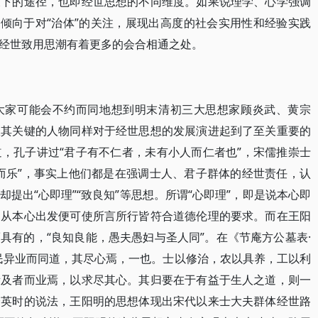
天下的途径，也即经世思想的不同维度。如果说理学、心学强调
加倾向于对“治体”的关注，展现出高度的社会实用性和经验实践
经世致用思潮有着更多的会合相通之处。
大家可能会不约而同地想到明末清初三大思想家顾炎武、黄宗
极其关键的人物同样对于经世思想的发展演进起到了至关重要的
，孔子讲过“君子有不仁者，未有小人而仁者也”，宋儒推崇士
而乐”，事实上他们都是在强调士人、君子群体的经世责任，认
提出“心即理”“致良知”等思想。所谓“心即理”，即是说本心即
，从本心出发便可使所言所行皆符合道德伦理的要求。而在王阳
具有的，“良知良能，愚夫愚妇与圣人同”。在《节庵方公墓表·
民异业而同道，其尽心焉，一也。士以修治，农以具养，工以利
所及者而业焉，以求尽其心。其归要在于有益于生人之道，则一
余英时的说法，王阳明的思想体现出宋代以来士大夫群体经世路