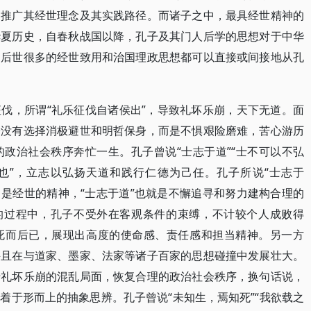
扬推广其经世理念及其实践路径。而诸子之中，最具经世精神的
华夏历史，自春秋战国以降，孔子及其门人后学的思想对于中华
，后世很多的经世致用和治国理政思想都可以直接或间接地从孔
伐，所谓“礼乐征伐自诸侯出”，导致礼坏乐崩，天下无道。面
子没有选择消极避世和明哲保身，而是不惧艰险磨难，苦心游历
政治社会秩序奔忙一生。孔子曾说“士志于道”“士不可以不弘
易也”，立志以弘扬天道和践行仁德为己任。孔子所说“士志于
讲即是经世的精神，“士志于道”也就是不懈追寻和努力建构合理的
”的过程中，孔子不受外在客观条件的束缚，不计较个人成败得
死而后已，展现出高度的使命感、责任感和担当精神。另一方
并且在与道家、墨家、法家等诸子百家的思想碰撞中发展壮大。
转礼坏乐崩的混乱局面，恢复合理的政治社会秩序，换句话说，
着于形而上的抽象思辨。孔子曾说“未知生，焉知死”“我欲载之