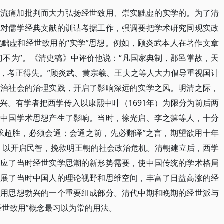
末流痛加批判而大力弘扬经世致用、崇实黜虚的实学的。为了清
导对儒学经典文献的训诂考据工作，强调要把学术研究同现实政
黜虚和经世致用的“实学”思想。例如，顾炎武本人在著作文章
切不为”。《清史稿》中评价他说：“凡国家典制，郡邑掌故，天
，考正得失。”顾炎武、黄宗羲、王夫之等人大力倡导重视国计
政治社会的治理实践，开启了影响深远的实学之风。明清之际，
兴。有学者把西学传入以康熙中叶（1691年）为限分为前后两
对中国学术思想产生了影响。当时，徐光启、李之藻等人，十分
求超胜，必须会通；会通之前，先必翻译”之言，期望欲用十年
”，以开启民智，挽救明王朝的社会政治危机。清朝建立后，西学
适应了当时经世实学思潮的新形势需要，使中国传统的学术格局
拓展了当时中国人的理论视野和思维空间，丰富了日益高涨的经
致用思想勃兴的一个重要组成部分。清代中期和晚期的经世派与
经世致用”概念最习以为常的用法。