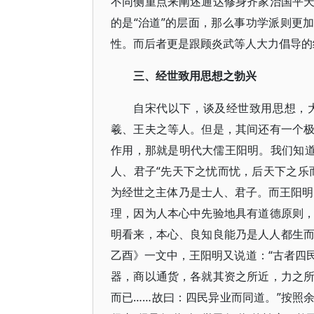
不同侧重点来阐述通达修身齐家治国平
的是“治道”的层面，那么事功学派则更
性。而后者更是跟顾炎武等人大力倡导的
三、经世致用思想之勃兴
自宋代以下，谈及经世致用思想，
羲、王夫之等人。但是，其间还有一个
作用，那就是明代大儒王阳明。我们知道
人、君子“先天下之忧而忧，后天下之乐
为经世之主体乃是士人、君子。而王阳明却
理，因为人本心中先验地具有道德原则
明看来，本心、良知良能乃是人人都生而
乙酉》一文中，王阳明又说道：“古者四
器，商以通货，各就其资之所近，力之
而已……故曰：四民异业而同道。”按照