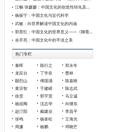
江畅 张媛媛：中国文化的创造性转化及愿景
杨振宁：中国文化与近代科学
武敏：向世界解读中国文化的内涵
郭景红：中国文化的世界意义——《聊斋志异》在俄罗斯的经典化
余开亮：中国文化中的平淡之美
热门专栏
秦晖
陈行之
郑永年
龙应台
丁学良
曹林
鄢烈山
傅国涌
陈嘉映
黄宗智
于建嵘
陈志武
徐贲
郭宇宽
马立诚
杨祖陶
沈志华
向继东
赵汀阳
戴建业
李昌平
张鸣
杨奎松
王海光
周濂
杨鹏
邓晓芒