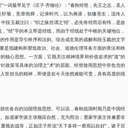
”一词最早见于《庄子·齐物论》：“春秋经世，先王之志，圣人
祖述轩顼，宪章尧舜，记录时代，以为典谟，轨辙苍生，流传人
》中段玉裁注曰：“织之纵丝谓之‘经’，必先有经而后有纬，是故
说，“经”字的本义即是经线，而由于经线处于中枢的关键地位，
它的作用是导引秩序和法则。综合成玄英的疏解和段玉裁的文字
主要是指建构和塑造政治、社会、道德伦理等各方面的章法和秩
的核心思想。一方面，它既关注精神境界和价值追求的“道”的
针政策等具体的治理之“术”的层面。经世致用思想中所包含的
和入世担当的精神，即便是在今天依然难能可贵，具有高度的现
极鼓吹各自的治国理政思想。可以说，春秋战国时期乃是中国经
段。如道家学派主张顺应自然，无为而治；墨家学派主张兼爱非
重视农战等，正如庄子所说“天下多得一察焉以自好”，诸子百