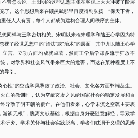
然而不管怎么说，王阳明的这些思想主张在客观上大大冲破了阶层
充了。这个思想后来在顾炎武那里再度得到弘扬，“保天下者，
的重任人人有责，每个人都成为建构合理人间秩序的主体。
”思想同样与王学密切相关。宋明以来程朱理学和陆王心学因为特
视了经世思想中的“治法”或“治术”的层面，其中尤以陆王心学
、立言、立功方面均成就卓著，然而王学后学却多流于狂放不
传统，对学界和社会风气带来巨大的危害，而这在某种程度上不
的导引。
谈心性”的空疏学风导致了政治、社会、文化各方面弊端丛生。
朝灭亡的教训时，认为空疏玄虚之风给国家社会的稳定发展和百
最终导致了明王朝的覆亡。在他们看来，心学末流之空疏主要表
，游谈无根”，脱离文献基础，根据自身好恶随意解经，导致学
学术研究、学术关怀与社会实践脱离，学者们耽溺于义理的思辨