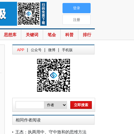
登录
注册
思想库
关键词
笔会
科普
排行
|
|
|
APP
公众号
微博
手机版
相同作者阅读
王杰：执两用中、守中致和的思维方法