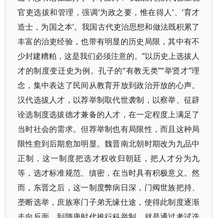
官吏选拔和管理，强调‘为政之要，惟在得人’、‘育才
造士，为国之本’。我国古代吏治思想和做法既积累了
丰富的治吏经验，也带有明显的历史局限，其中有不
少封建糟粕，这是我们必须注意的。”以历史上选拔人
才的制度变迁史为例。孔子的“有教无类”“举贤才”理
念，集中表达了民间从教育开放到政治开放的心声。
汉代选拔人才，以荐举制取代世袭制，以察举、征辟
诠选制度选拔德才兼备的人才，在一定程度上满足了
当时社会的需求。但荐举制也有局限性，而且这种局
限性愈到后期愈加明显。魏晋南北朝时期改为九品中
正制，这一制度把选才权收归朝廷，把人才分为九
等，选才标准规范、缜密，在当时具有积极意义。然
而，东晋之后，这一制度弊病日深，门阀世族把持、
垄断选举，庶族寒门子弟无缘仕途，使得此制度逐渐
走向反面。到隋唐时代推行科举制，就是通过考试选