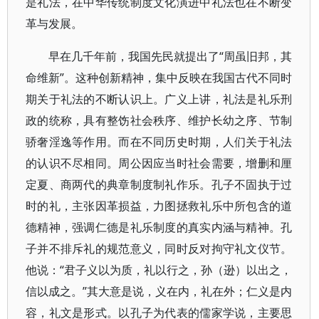
是礼法，在中华传统制度文化演进中礼法也在不断变
革与发展。
早在几千年前，我国先民就提出了“周虽旧邦，其
命维新”。这种创新精神，集中反映在我国古代不同时
期关于礼法的不断认识上。广义上讲，礼法是礼乐刑
政的统称，具有整饬社会秩序、维护长幼之序、节制
骄奢淫逸等作用。而在不同历史时期，人们关于礼法
的认识不尽相同。周公因应当时社会需要，增删和厘
定夏、商两代的典章制度制礼作乐。孔子不固执于过
时的礼，主张因革损益，力图拯救礼乐中所包含的道
德精神，强调仁德是礼乐制度的真实内涵与精神。孔
子并不排斥礼的规范意义，同时反对拘守礼文仪节。
他说：“君子义以为质，礼以行之，孙（逊）以出之，
信以成之。”其大意是说，义在内，礼在外；仁义是内
容，礼文是形式。以孔子为代表的儒家学说，主要思