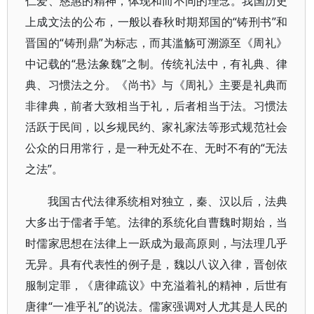
仁爱、慈惠的精神，体现和而不同的理念。我国历史
上成文法的公布，一般以春秋时期郑国的“铸刑书”和
晋国的“铸刑鼎”为标志，而其滥觞可溯源至《周礼》
中记载的“悬法象魏”之制。传统礼法中，有礼典、律
典、习惯法之分。《尚书》与《周礼》主要是礼典而
非律典，前者大致相当于礼，后者相当于法。习惯法
活跃于民间，以乡规民约、家礼家法等形式规范社会
公众的日用常行，是一种无处不在、无时不有的“无法
之法”。
我国古代法律系统相对独立，秦、汉以后，法典
大多出于儒者手笔。法律的系统化自曹魏时期始，当
时儒家思想在法律上一跃成为最高原则，与法理几乎
无异。具有代表性的例子是，魏以八议入律，晋创依
服制定罪，《唐律疏议》中充溢着礼的精神，后世有
唐律“一准乎礼”的说法。儒家强调对人尤其是人民的