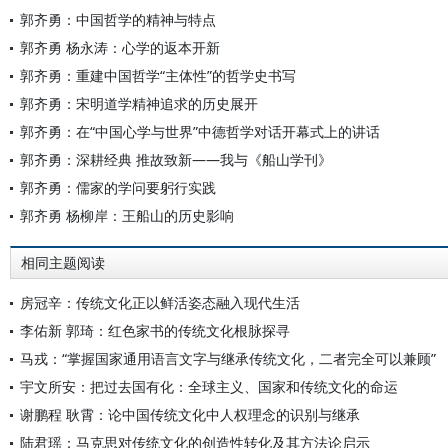
郭齐勇：中国哲学的精神与特点
郭齐勇 杨永涛：心学的返本开新
郭齐勇：重建中国哲学“主体性”的哲学史书写
郭齐勇：宋明道学精神追求的历史展开
郭齐勇：在“中国心学与世界”中德哲学对话开幕式上的讲话
郭齐勇：深耕经典 推故致新——我与《船山学刊》
郭齐勇：儒家的学问要躬行实践
郭齐勇 杨柳岸：王船山的历史影响
相同主题阅读
房冠辛：传统文化正以鲜活姿态融入现代生活
李佑新 郭琦：红色家书的传统文化根脉探寻
马戎：“掌握国家通用语言文字与继承传统文化，二者完全可以兼顾”
宇文所安：把过去国有化：全球主义、国家和传统文化的命运
谢鹏程 耿霄：论中国传统文化中人权理念的识别与继承
陆君瑶：马克思对传统文化的创造性转化及其方法论启示