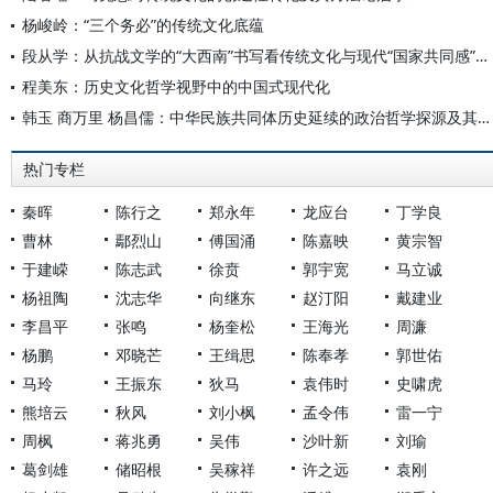
杨峻岭：“三个务必”的传统文化底蕴
段从学：从抗战文学的“大西南”书写看传统文化与现代“国家共同感”的形成
程美东：历史文化哲学视野中的中国式现代化
韩玉 商万里 杨昌儒：中华民族共同体历史延续的政治哲学探源及其资鉴意义
热门专栏
秦晖
陈行之
郑永年
龙应台
丁学良
曹林
鄢烈山
傅国涌
陈嘉映
黄宗智
于建嵘
陈志武
徐贲
郭宇宽
马立诚
杨祖陶
沈志华
向继东
赵汀阳
戴建业
李昌平
张鸣
杨奎松
王海光
周濂
杨鹏
邓晓芒
王缉思
陈奉孝
郭世佑
马玲
王振东
狄马
袁伟时
史啸虎
熊培云
秋风
刘小枫
孟令伟
雷一宁
周枫
蒋兆勇
吴伟
沙叶新
刘瑜
葛剑雄
储昭根
吴稼祥
许之远
袁刚