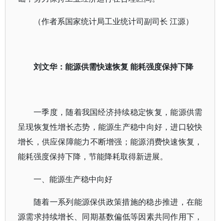
（作者系国家统计局工业统计司副司长 江源）
刘文华：能源供需快速恢复 能耗强度保持下降
一季度，随着我国经济持续稳定恢复，能源供需
呈现恢复性增长态势，能源生产稳中向好，进口较快
增长，供应保障能力不断增强；能源消费快速恢复，
能耗强度保持下降，节能降耗取得新进展。
一、能源生产稳中向好
随着一系列能源保供政策措施的稳步推进，在能
源需求持续增长、同期基数偏低等因素共同作用下，