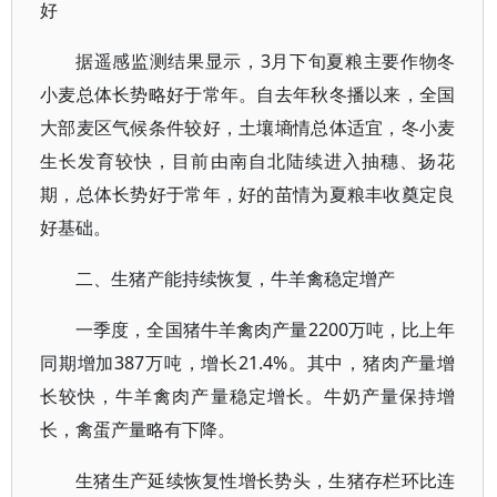
好
据遥感监测结果显示，3月下旬夏粮主要作物冬
小麦总体长势略好于常年。自去年秋冬播以来，全国
大部麦区气候条件较好，土壤墒情总体适宜，冬小麦
生长发育较快，目前由南自北陆续进入抽穗、扬花
期，总体长势好于常年，好的苗情为夏粮丰收奠定良
好基础。
二、生猪产能持续恢复，牛羊禽稳定增产
一季度，全国猪牛羊禽肉产量2200万吨，比上年
同期增加387万吨，增长21.4%。其中，猪肉产量增
长较快，牛羊禽肉产量稳定增长。牛奶产量保持增
长，禽蛋产量略有下降。
生猪生产延续恢复性增长势头，生猪存栏环比连