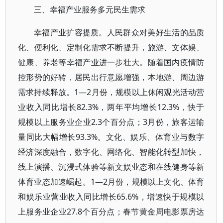
三、幸福产业服务多元民生需求
幸福产业扩容提质。人民群众对美好生活的品质
化、便利化、定制化需求不断提升，旅游、文体娱、
健康、养老等幸福产业进一步壮大。随着国内疫情防
控形势的好转，居民出行意愿增强，本地游、周边游
需求持续释放。1—2月份，规模以上休闲观光活动营
业收入同比增长82.3%，两年平均增长12.3%，快于
规模以上服务业企业2.3个百分点；3月份，旅客运输
量同比大幅增长93.3%。文化、娱乐、体育业与数字
经济深度融合，数字化、网络化、智能化转型加快，
线上演播、沉浸式体验等新文娱业态和在线健身等新
体育业态加速崛起。1—2月份，规模以上文化、体育
和娱乐业营业收入同比增长65.6%，增速快于规模以
上服务业企业27.8个百分点；春节黄金周电影票房达