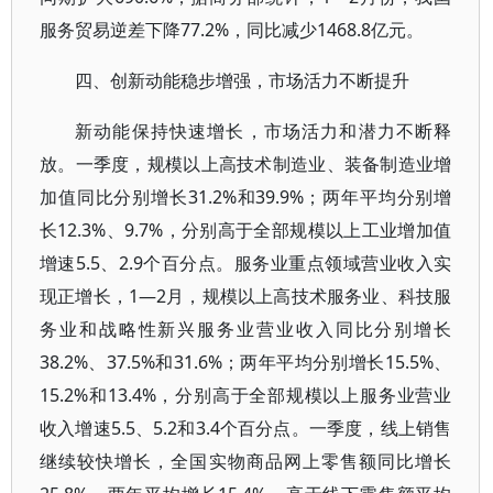
服务贸易逆差下降77.2%，同比减少1468.8亿元。
四、创新动能稳步增强，市场活力不断提升
新动能保持快速增长，市场活力和潜力不断释
放。一季度，规模以上高技术制造业、装备制造业增
加值同比分别增长31.2%和39.9%；两年平均分别增
长12.3%、9.7%，分别高于全部规模以上工业增加值
增速5.5、2.9个百分点。服务业重点领域营业收入实
现正增长，1—2月，规模以上高技术服务业、科技服
务业和战略性新兴服务业营业收入同比分别增长
38.2%、37.5%和31.6%；两年平均分别增长15.5%、
15.2%和13.4%，分别高于全部规模以上服务业营业
收入增速5.5、5.2和3.4个百分点。一季度，线上销售
继续较快增长，全国实物商品网上零售额同比增长