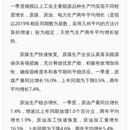
一季度规模以上工业主要能源品种生产均实现不同程
度增长，原煤、原油、电力生产两年平均增长（是指
以2019年相应同期数为基数，采用几何平均的方法计
算的增速）较为稳定，天然气生产两年平均增长较
快。
原煤生产快速恢复。原煤生产企业认真落实能源
保供各项措施，充分释放优质产能，积极有效增加供
给，确保迎峰度冬和春节期间平稳供应。一季度，原
煤产量同比增长16.0%，上年同期为下降0.5%，两年
平均增长7.4%。
原油生产稳步增长。一季度，原油产量同比增长
1.4%，增速比上年同期放缓1.0个百分点，两年平均
增长1.9%。原油加工快速恢复，原油加工量增长
16.5%，上年同期为下降4.6%，两年平均增长5.4%。