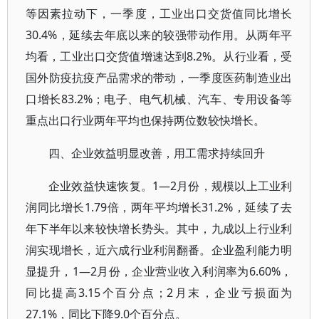
等因素拉动下，一季度，工业出口交货值同比增长
30.4%，延续去年底以来的较强带动作用。从两年平
均看，工业出口交货值增速达到8.2%。从行业看，受
国外防疫抗疫产品需求的带动，一季度医药制造业出
口增长83.2%；电子、电气机械、汽车、专用设备等
重点出口行业两年平均也保持两位数较快增长。
四、企业效益明显改善，用工需求持续回升
企业效益快速恢复。1—2月份，规模以上工业利
润同比增长1.79倍，两年平均增长31.2%，延续了去
年下半年以来较快增长势头。其中，九成以上行业利
润实现增长，近六成行业利润翻番。企业盈利能力明
显提升，1—2月份，企业营业收入利润率为6.60%，
同比提高3.15个百分点；2月末，企业亏损面为
27.1%，同比下降9.0个百分点。