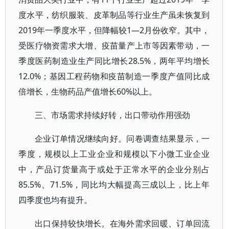
度水平，纺织服装、皮革制品等行业生产虽未恢复到
2019年一季度水平，但降幅较1—2月份收窄。其中，
受医疗物资需求大增、疫苗量产上市等因素带动，一
季度医药制造业生产同比增长28.5%，两年平均增长
12.0%；基因工程药物和疫苗制造一季度产值同比成
倍增长，生物药品产值增长60%以上。
三、市场需求持续好转，出口带动作用强劲
企业订单情况继续向好。问卷调查结果显示，一
季度，规模以上工业企业和规模以下小微工业企业
中，产品订货量高于或处于正常水平的企业分别占
85.5%、71.5%，同比均大幅提高三成以上，比上年
四季度也均有提升。
出口保持较快增长。在海外需求回暖、订单回流