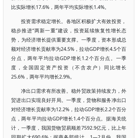
比实际增长17.6%，两年平均实际增长1.4%。
投资需求稳定增长。各地区积极扩大有效投资，
稳步推进“两新一重”建设，投资延续恢复性增长态
势，为经济增长提供重要支撑。一季度，资本形成总
额对经济增长贡献率为24.5%，拉动GDP增长4.5个百
分点，两年平均拉动GDP增长1.2个百分点。一季
度，全国固定资产投资（不含农户）同比增长
25.6%，两年平均增长2.9%。
净出口需求有所改善。稳外贸政策持续发力，外
贸进出口实现良好开局。一季度，货物和服务净出口
对经济增长贡献率为12.2%，拉动GDP增长2.2个百分
点，两年平均拉动GDP增长1.4个百分点。据海关统
计，一季度，我国货物贸易顺差7592.9亿元，比上年
同期扩大690.6%；据商务部统计，1—2月份，我国