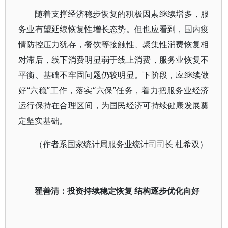
随着支撑经济稳步恢复的积极因素继续增多，服
务业有望延续恢复性增长态势。但也应看到，国内疫
情防控压力犹存，餐饮等接触性、聚集性消费恢复相
对滞后，线下消费明显弱于线上消费，服务业恢复不
平衡、基础不牢固问题仍较明显。下阶段，应继续做
好“六稳”工作，落实“六保”任务，着力把服务业经济
运行保持在合理区间，为国民经济可持续健康发展奠
定坚实基础。
（作者系国家统计局服务业统计司司长 杜希双）
翟善清：投资持续稳定恢复 结构逐步优化向好