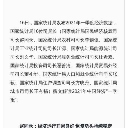
16日，国家统计局发布2021年一季度经济数据，
国家统计局10位司局长（国家统计局国民经济核算司
司长赵同录、国家统计局农村司司长李锁强、国家统
计局工业统计司副司长江源、国家统计局能源统计司
司长刘文华、国家统计局服务业统计司司长杜希双、
国家统计局投资司司长翟善清、国家统计局贸易外经
司司长董礼华、国家统计局人口和就业统计司司长张
毅、国家统计局住户调查司司长方晓丹、国家统计局
城市司司长王有捐）撰文解读2021年中国经济“一季
报”。
赵同录：经济运行开局良好 恢复势头持续稳定