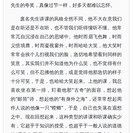
先生的夸奖，真像过节一样，好多天都难以忘怀。
废名先生讲课的风格全然不同，他不大在意我们
是在听还是不在听，也不管我们听得懂听不懂。他常
常兀自沉浸在自己的思绪中。他时而眉飞色舞，时而
义愤填膺，时而凝视窗外，时而哈哈大笑，他大笑时
常常会挨个儿扫视我们的脸，急切地希望看到同样的
笑意，其实我们并不知道他为什么笑，也不觉得有什
么可笑，但不忍拂他的意，或是觉得他那急切的样子
十分可笑，于是，也哈哈大笑起来。上他的课，我总
喜欢坐在第一排，盯着他那“古奇”的面容，想起他
的“邮筒”诗，想起他的“有身外之海”，还常常想起周
作人说的他像一只“螳螂”，于是，自己也失落在遐想
之中。现在回想起来，这种类型的讲课和听课确实少
有，它超乎于知识的授受，也超乎于一般人说的道德