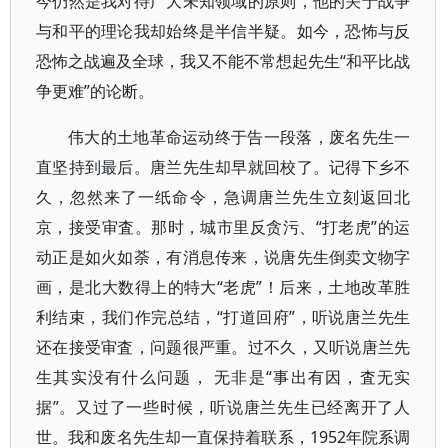
今仍然是我对待广大未知领域的原则，他的关于战争
与和平的理论我却始终是半信半疑。如今，恐怖与反
恐怖之战遍及全球，我又不能不常想起先生“和平比战
争更难”的论断。
伟大的土地革命运动终于告一段落，废名先生一
直坚持到最后。唐兰先生却早就回校了。记得下乡不
久，忽然来了一纸命令，急调唐兰先生立刻返回北
京，接受审査。那时，城市里反贪污、“打老虎”的运
动正是如火如荼，有消息传来，说唐先生倒卖文物字
画，是北大数得上的特大“老虎”！后来，土地改革胜
利结束，我们作完总结，“打道回府”，听说唐兰先生
还在接受审査，问题很严重。过不久，又听说唐兰先
生其实没有什么问题， 无非是“事出有因，査无实
据”。又过了一些时候，听说唐兰先生已经离开了人
世。我和废名先生却一直保持着联系，1952年院系调