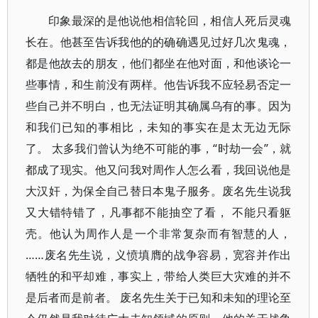
印象最深的是他说他相信轮回，相信人死后灵魂
长在。他甚至告诉我他的的确确遇见过好几次鬼魂，
都是他故去的朋友，他们都坐在他对面，和他谈论一
些事情，和生前没有两样。他告诉我不应轻易否定一
些自己并不明白，也无法证明其确属乌有的事。因为
和我们已知的事相比，未知的事实在是太无边无际
了。 太多我们曾认为绝不可能的事，“时劫一会”，就
都成了现实。他又问我对周作人怎么看，我回说他是
大汉奸，为保全自己替日本鬼子服务。废名先生说我
又大错特错了，凡事都不能抽空了看， 不能只看躯
壳。他认为周作人是一个非常复杂而有智慧的人，
……废名先生说，义愤填膺的战争容易，宽容并作出
牺牲的和平却难，事实上，带给人类巨大灾难的并不
是后者而是前者。 废名先生关于已知和未知的理论至