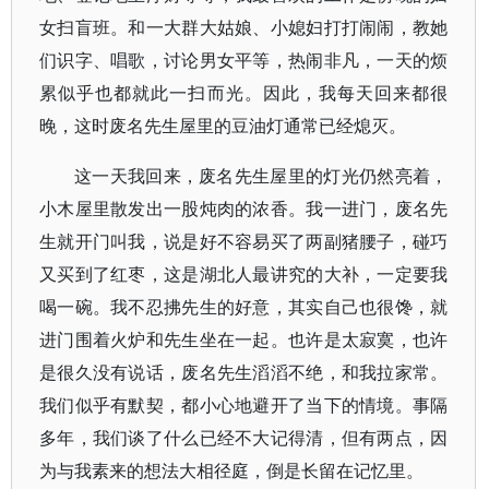
女扫盲班。和一大群大姑娘、小媳妇打打闹闹，教她
们识字、唱歌，讨论男女平等，热闹非凡，一天的烦
累似乎也都就此一扫而光。因此，我每天回来都很
晚，这时废名先生屋里的豆油灯通常已经熄灭。
这一天我回来，废名先生屋里的灯光仍然亮着，
小木屋里散发出一股炖肉的浓香。我一进门，废名先
生就开门叫我，说是好不容易买了两副猪腰子，碰巧
又买到了红枣，这是湖北人最讲究的大补，一定要我
喝一碗。我不忍拂先生的好意，其实自己也很馋，就
进门围着火炉和先生坐在一起。也许是太寂寞，也许
是很久没有说话，废名先生滔滔不绝，和我拉家常。
我们似乎有默契，都小心地避开了当下的情境。事隔
多年，我们谈了什么已经不大记得清，但有两点，因
为与我素来的想法大相径庭，倒是长留在记忆里。