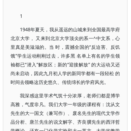
1
1948年夏天，我从遥远的山城来到全国最高学府
北京大学， 又来到北京大学顶尖的系一^中文系，心
里真是美滋滋的。当 时，震撼全国的“反迫害、反饥
饿”学生运动刚刚过去，许多黑 名单上有名的学生领
袖都已“潜入”解放区；新的“迎接解放” 的大运动又还
尚未启动，因此九月初人学的新同学都有一段轻松 的
时间去领略这历史悠久、传统绵长的学府风光。
我深感这里学术气筑十分浓厚，老师们都是博学
高雅，气度非凡。我们大学一年级的课程有：沈从文
先生的大一国文（兼写作）、废名先生的现代文学作
品分析、唐兰先生的说文解字、齐良骥先生的西洋哲
学概论、还有一门化学实验和大一英文。大学的教学