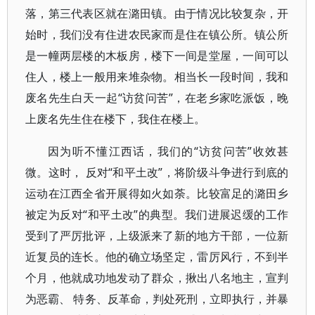
落，第三代表区就在潞田镇。由于情况比较复杂，开
始时，我们没有住进农民家而是住在镇公所。镇公所
是一幢两层楼的木板房，楼下一间是堂屋，一间可以
住人，楼上一般用来堆杂物。相当长一段时间，我和
废名先生白天一起“访贫问苦”，在老乡家吃派饭，晚
上废名先生住在楼下，我住在楼上。
因为听不懂江西话，我们的“访贫问苦”收效甚
微。这时， 反对“和平土改”，将阶级斗争进行到底的
运动在江西全省开展得如火如荼。比较富足的潞田乡
被定为反对“和平土改”的典型。我们进展迟缓的工作
受到了严厉批评，上级派来了新的地方干部，一位新
近复员的连长。他的确立场坚定，雷厉风行，不到半
个月，他就成功地发动了群众，揪出八名地主，宣判
为恶霸、 特务、反革命，判处死刑，立即执行，并暴