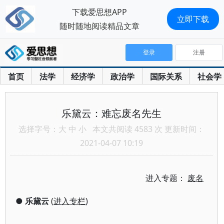
下载爱思想APP
立即下载
随时随地阅读精品文章
登录
注册
首页
法学
经济学
政治学
国际关系
社会学
乐黛云：难忘废名先生
选择字号：
大
中
小
本文共阅读 4583 次 更新时间：
2021-04-07 10:19
进入专题：
废名
●
乐黛云
(
进入专栏
)