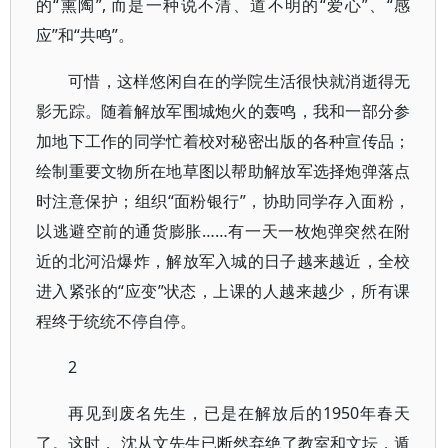
的“熏陶”, 而是一种说不清、道不明的“爱心”、“感
应”和“共鸣”。
可惜，这样悠闲自在的学院生活很快就消逝得无
影无踪。随着解放军围城炮火的轰鸣，我和一部分参
加地下工作的同学忙着校对秘密出版的各种宣传品；
绘制重要文物所在地草图以帮助解放军选择炮弹落点
时注意保护；组织“面粉银行”，协助同学存入面粉，
以逃避空前的通货膨胀……有一天一枚炮弹突然在附
近的北河沿爆炸，解放军入城的日子越来越近，全校
进入紧张的“应变”状态，上课的人越来越少，所有课
程终于统统不停自停。
2
再见到废名先生，已是在解放后的1950年春天
了。这时， 沈从文先生已断然弃绝了教室和文坛，遁