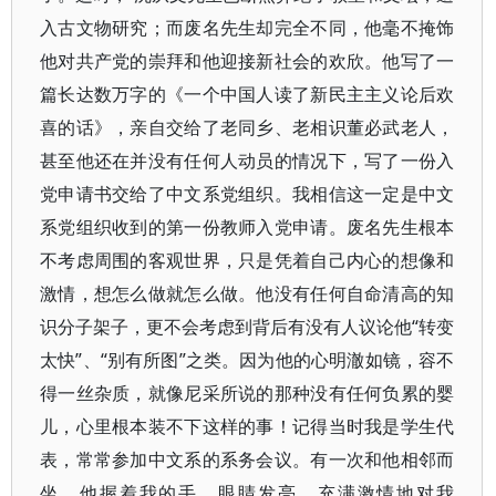
入古文物研究；而废名先生却完全不同，他毫不掩饰
他对共产党的崇拜和他迎接新社会的欢欣。他写了一
篇长达数万字的《一个中国人读了新民主主义论后欢
喜的话》，亲自交给了老同乡、老相识董必武老人，
甚至他还在并没有任何人动员的情况下，写了一份入
党申请书交给了中文系党组织。我相信这一定是中文
系党组织收到的第一份教师入党申请。废名先生根本
不考虑周围的客观世界，只是凭着自己内心的想像和
激情，想怎么做就怎么做。他没有任何自命清高的知
识分子架子，更不会考虑到背后有没有人议论他“转变
太快”、“别有所图”之类。因为他的心明澈如镜，容不
得一丝杂质，就像尼采所说的那种没有任何负累的婴
儿，心里根本装不下这样的事！记得当时我是学生代
表，常常参加中文系的系务会议。有一次和他相邻而
坐，他握着我的手，眼睛发亮，充满激情地对我