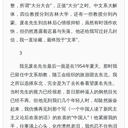
整，所谓“大分大合”，正值“大分”之时。中文系大解
体，四位教授分到吉林大学，还有一些教授分到内
蒙。废名先生到吉林后心情很抑郁，虽然有时强作欢
快，但仍然透露着迟暮与失落。他还给我写过好几封
信，我一直珍藏，最终毁于“文革”。
3
我见废名先生最后一面是在1954年夏天。那时我
已留任中文系助教，随工会组织的旅游团去东北。我
之所以选择东北，完全是为了去长春看望废名先生。
当时先生的视力已经很差，昔日那种逼人的炯然目光
已经不再。但他见到我们几个年轻人时，却陡然振奋
起来，我仿佛再见到那个写《一个中国人读了新民主
主义论后欢喜的话》的欢喜的“中国人”！他紧握我的
手，往事涌上心头，化作潸然老泪，我也忍不住热泪