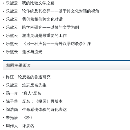
乐黛云：我的比较文学之路
乐黛云：论传统及其变异——基于跨文化对话的视角
乐黛云：我仍然相信跨文化对话
乐黛云：跨学科研究——以熵与文学为例
乐黛云：塑造灵魂是最重要的工作
乐黛云：《另一种声音——海外汉学访谈录》序
乐黛云：逝水与流光
相同主题阅读
许江：论废名的鲁迅研究
乐黛云：难忘废名先生
汤一介：“真人”废名
陈子善：废名：《桃园》再版本
阎浩岗：生命感伤体验的诗化表达
朱光潜：《桥》
周作人：怀废名