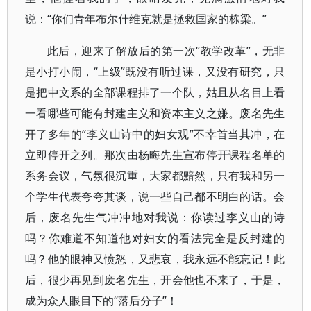
说：“你们青年布尔什维克就是拯救国家的栋梁。”
此后，迎来了解放后的第一次“教学改革”，无非
是小打小闹，“上级”既没有听过课，又没有研究，只
是把中文系的全部课程排了一个队，姑且从名目上看
一看哪些可能有封建主义和资本主义之嫌。废名先生
开了多年的“李义山诗中的妇女观”不幸首当其冲，在
立即停开之列。那次由杨晦先生宣布停开课程名单的
系务会议，气氛很沉重，大家都黯然，只有我和另一
个学生代表夸夸其谈，说一些自己都不明白的话。会
后，废名先生气冲冲地对我说：你读过李义山的诗
吗？你难道不知道他对妇女的看法完全是反封建的
吗？他的眼神又愤怒，又悲哀，我永远不能忘记！此
后，很少再见到废名先生，开会他也不来了，于是，
成为众人眼目下的“落后分子”！