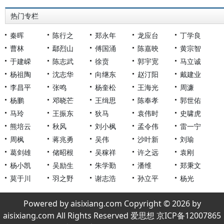
热门专栏
秦晖
陈行之
郑永年
龙应台
丁学良
曹林
鄢烈山
傅国涌
陈嘉映
黄宗智
于建嵘
陈志武
徐贲
郭宇宽
马立诚
杨祖陶
沈志华
向继东
赵汀阳
戴建业
李昌平
张鸣
杨奎松
王海光
周濂
杨鹏
邓晓芒
王缉思
陈奉孝
郭世佑
马玲
王振东
狄马
袁伟时
史啸虎
熊培云
秋风
刘小枫
孟令伟
雷一宁
周枫
蒋兆勇
吴伟
沙叶新
刘瑜
葛剑雄
储昭根
吴稼祥
许之远
袁刚
杨小凯
吴励生
朱学勤
潘维
郑秉文
莫于川
羽之野
谢志浩
孙立平
杨光
Powered by aisixiang.com Copyright © 2026 by
aisixiang.com All Rights Reserved 爱思想 京ICP备12007865