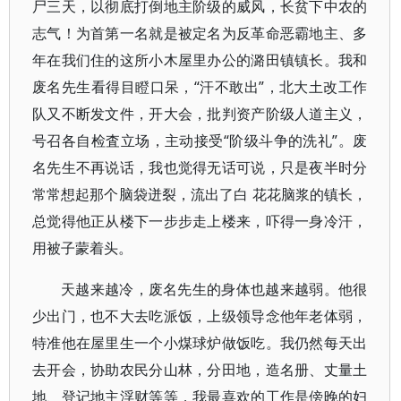
尸三天，以彻底打倒地主阶级的威风，长贫下中农的
志气！为首第一名就是被定名为反革命恶霸地主、多
年在我们住的这所小木屋里办公的潞田镇镇长。我和
废名先生看得目瞪口呆，“汗不敢出”，北大土改工作
队又不断发文件，开大会，批判资产阶级人道主义，
号召各自检査立场，主动接受“阶级斗争的洗礼”。废
名先生不再说话，我也觉得无话可说，只是夜半时分
常常想起那个脑袋迸裂，流出了白 花花脑浆的镇长，
总觉得他正从楼下一步步走上楼来，吓得一身冷汗，
用被子蒙着头。
天越来越冷，废名先生的身体也越来越弱。他很
少出门，也不大去吃派饭，上级领导念他年老体弱，
特准他在屋里生一个小煤球炉做饭吃。我仍然每天出
去开会，协助农民分山林，分田地，造名册、丈量土
地、登记地主浮财等等，我最喜欢的工作是傍晚的妇