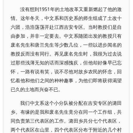
没有想到1951年的土地改革又重新燃起了他的激
情。这年冬天，中文系和历史系的师生组成了土改十
六团，浩浩荡荡开赴江西吉安专区。当时教授们是自
由参加，并非一定要去。中文系随团出发的教授只有
废名先生和唐兰先生等少数几位，一些以进步闻名的
教授反而没有同行。再见废名先生时，我很为过去说
过那些浅薄无知的话而深感愧疚，但他却好像早已忘
怀，一路有说有笑，说不尽他对故乡农民的怀念，回
忆着他和他们之间的种种趣事，为他们即将获得渴望
已久的土地而兴奋不已。
我们中文系这个小分队被分配在吉安专区的潞田
乡。有缘的是我和废名先生竟分在同一个工作组，共
同负责第三代表区的工作。潞田乡共分七个代表区，
两个代表区在山里，四个代表区分布于附近的几个村