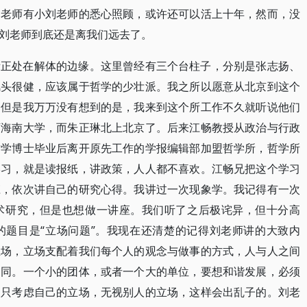
刘老师有小刘老师的悉心照顾，或许还可以活上十年，然而，没
刘老师到底还是离我们远去了。
所正处在解体的边缘。这里曾经有三个台柱子，分别是张志扬、
风头很健，应该属于哲学的少壮派。我之所以愿意从北京到这个
。但是我万万没有想到的是，我来到这个所工作不久就听说他们
下海南大学，而朱正琳北上北京了。后来江畅教授从政治与行政
哲学博士毕业后离开原先工作的学报编辑部加盟哲学所，哲学所
学习，就是读报纸，讲政策，人人都不喜欢。江畅兄把这个学习
庄，依次讲自己的研究心得。我讲过一次现象学。我记得有一次
术研究，但是也想做一讲座。我们听了之后极诧异，但十分高
的题目是“立场问题”。我现在还清楚的记得刘老师讲的大致内
立场，立场支配着我们每个人的观念与做事的方式，人与人之间
不同。一个小的团体，或者一个大的单位，要想和谐发展，必须
人只考虑自己的立场，无视别人的立场，这样会出乱子的。刘老