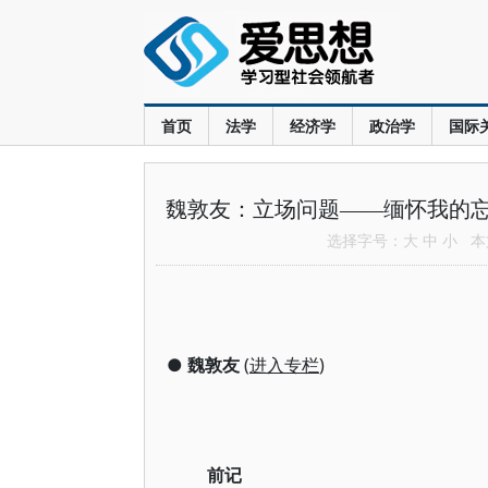
首页
法学
经济学
政治学
国际
魏敦友：立场问题——缅怀我的
选择字号：
大
中
小
本文
●
魏敦友
(
进入专栏
)
前记