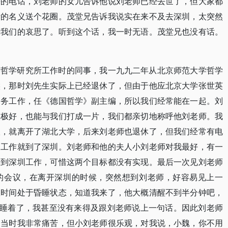
来的电话，刘老师的女儿告诉他说刘老师已经去世了，但大家都
所的名义送个花圈。茂堂兄告诉我说实在来不及去深圳，太突然
示我们的哀思了。听到这个话，我一时无语。茂堂兄也没有话。
学哲学研究所工作时的同事，我一九九二年从北京师范大学哲学
候，那时刘先生实际上已经退休了，但由于他应北京大学张世英
编务工作，任《德国哲学》副主编，所以我们经常能在一起。刘
人极好，也能与我们打成一片，我们都亲切地称呼他刘老师。我
汉，就离开了湖北大学，后来刘老师也退休了，但我们经常有电
圳工作就到了深圳。刘老师和他的夫人小刘老师对我最好，有一
者到深圳工作，可惜这两个目标都没有实现。最后一次见刘老师
的会议，在离开深圳的时候，突然想到刘老师，好容易见上一
数时间处于昏睡状态，知道我来了，他大概清醒不到半分钟吧，
又睡着了，我甚至没有来得及跟刘老师说上一句话。因此刘老师
。当时我非常痛苦，但小刘老师很乐观，对我说，小魏，你不用