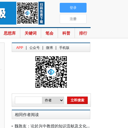
登录
注册
思想库
关键词
笔会
科普
排行
|
|
|
APP
公众号
微博
手机版
相同作者阅读
魏敦友：论於兴中教授的知识贡献及文化自觉意义