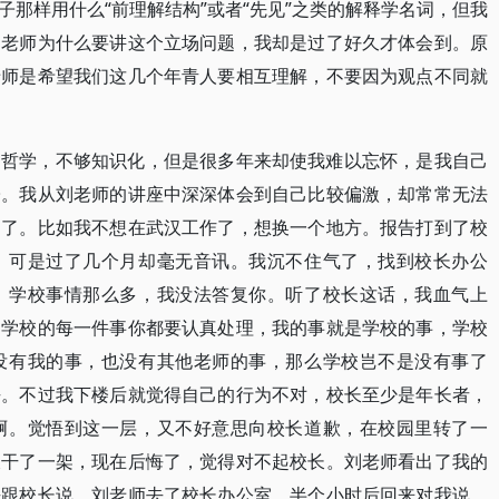
那样用什么“前理解结构”或者“先见”之类的解释学名词，但我
刘老师为什么要讲这个立场问题，我却是过了好久才体会到。原
老师是希望我们这几个年青人要相互理解，不要因为观点不同就
够哲学，不够知识化，但是很多年来却使我难以忘怀，是我自己
子。我从刘老师的讲座中深深体会到自己比较偏激，却常常无法
己了。比如我不想在武汉工作了，想换一个地方。报告打到了校
。可是过了几个月却毫无音讯。我沉不住气了，找到校长办公
，学校事情那么多，我没法答复你。听了校长这话，我血气上
，学校的每一件事你都要认真处理，我的事就是学校的事，学校
没有我的事，也没有其他老师的事，那么学校岂不是没有事了
去。不过我下楼后就觉得自己的行为不对，校长至少是年长者，
啊。觉悟到这一层，又不好意思向校长道歉，在校园里转了一
长干了一架，现在后悔了，觉得对不起校长。刘老师看出了我的
去跟校长说。刘老师去了校长办公室，半个小时后回来对我说，