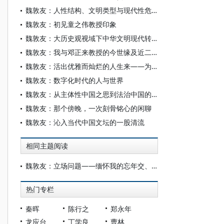
魏敦友：人性结构、文明类型与现代性危机视域下算法社会的新启蒙
魏敦友：初见童之伟教授印象
魏敦友：大历史观视域下中华文明现代转型的模式选择和政治哲学建构
魏敦友：我与邓正来教授的今世缘及近二百年中国问题认知的三大范式
魏敦友：活出优雅而灿烂的人生来——为魏敦举先生《家书》一书而作
魏敦友：数字化时代的人与世界
魏敦友：从主体性中国之思到法治中国的实践逻辑
魏敦友：那个傍晚，一次刻骨铭心的闲聊
魏敦友：沁入当代中国文坛的一股清流
相同主题阅读
魏敦友：立场问题——缅怀我的忘年交、湖北大学原《德国哲学》副主编刘简言先生
热门专栏
秦晖
陈行之
郑永年
龙应台
丁学良
曹林