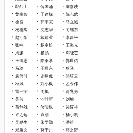
鄢烈山
傅国涌
陈嘉映
黄宗智
于建嵘
陈志武
徐贲
郭宇宽
马立诚
杨祖陶
沈志华
向继东
赵汀阳
戴建业
李昌平
张鸣
杨奎松
王海光
周濂
杨鹏
邓晓芒
王缉思
陈奉孝
郭世佑
马玲
王振东
狄马
袁伟时
史啸虎
熊培云
秋风
刘小枫
孟令伟
雷一宁
周枫
蒋兆勇
吴伟
沙叶新
刘瑜
葛剑雄
储昭根
吴稼祥
许之远
袁刚
杨小凯
吴励生
朱学勤
潘维
郑秉文
莫于川
羽之野