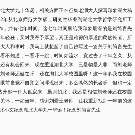
湖北大学九十华诞，相关方面正在征集老湖大人撰写印象湖大稿
92年从北京师范大学硕士研究生毕业到湖北大学哲学研究所工
工作，共有七年时间。这七年时间里给我印象最深的是刘简言先
少年轻狂，又对我寄予厚望，真正是难得的厚道的蔼然长者。所
湖大人和事时，我马上就想起了自己曾写过一篇关于刘简言先生
不看不知道，一看吓一跳，时间如流水，竟过去了十年之久。从
，还有机会回来。现在重返湖北大学，已是物是人非，而刘老师
望刘老师还健在呀！还在湖北大学校园里呀！这一年多我在校园
在眼前自觉不自觉之间浮现出来，多么蔼然的长者呀！但稍一定
然升起一种大孤寂来。虽则如此，我还是相信刘老师还在校园
我关怀，一如当年。感谢刘爱玉老师，让我重新找到十年前的这
此小文纪念湖北大学九十华诞！纪念刘简言先生！