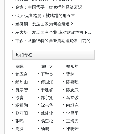
金鑫：中国需要一次像样的经济衰退
保罗·克鲁格曼：被糟蹋的那五年
鲍盛钢：发达国家为何会衰退？
左大培：发展国有企业 应对财政危机下的经济衰退
韦森：从熊彼特的商业周期理论看目前的世界经济衰退
热门专栏
秦晖
陈行之
郑永年
龙应台
丁学良
曹林
鄢烈山
傅国涌
陈嘉映
黄宗智
于建嵘
陈志武
徐贲
郭宇宽
马立诚
杨祖陶
沈志华
向继东
赵汀阳
戴建业
李昌平
张鸣
杨奎松
王海光
周濂
杨鹏
邓晓芒