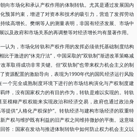
来朝向市场化和承认产权作用的体制转轨。尤其是通过发展国内
硬化预算约束，增进了对资本和技术的吸引力，营造了发挥劳动
和持续高增长。樊纲等人的测量表明，非国有经济发展、市场中
展以及政府和市场关系的再调整等对经济增长均有显著作用。
评一认为，市场化转轨和产权作用的发挥必须依托基础制度结构
比于激进的“休克疗法”，中国采取的“双轨制”渐进改革策略减
改革取得成功非常关键。但“双轨制”也带来权力机会主义的制
了资源配置的激励导向，表现为1990年代的国民经济运行风险
在一个完全成熟制度环境下进行的市场结构演化与产权制度建
与羁绊，没有国家权力的有目的作为，转轨是难以实现的。转轨
甚至模糊产权权能来实现政治和经济交易，政府也通过政治身
等提供“人格化产权保护”。转轨经济与建构市场经济的双重特
的新产权与维护既有利益的旧产权之间维持微妙的平衡。这意味
步回答：国家在发动与推进体制转轨中如何防止权力机会主义以