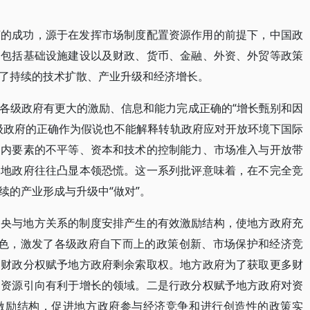
济的成功，源于在发挥市场制度配置资源作用的前提下，中国政
，包括基础设施建设以及财政、货币、金融、外资、外贸等政策
了持续的技术扩散、产业升级和经济增长。
各级政府有更大的激励、信息和能力完成正确的“增长甄别和因
级政府的正确作为假说也不能解释转轨政府应对开放环境下国际
国内要素的不平等、资本和技术的控制能力、市场准入与开放带
本地政府往往凸显本领恐慌。这一系列批评意味着，在不完全竞
续的产业形成与升级中“做对”。
中央与地方关系的制度安排产生的有效激励结构，使地方政府充
”角色，激发了各级政府自下而上的政策创新、市场保护和经济竞
是财政分权赋予地方政府剩余索取权。地方政府为了获取更多财
多资源引向有利于增长的领域。二是行政分权赋予地方政府对资
激励结构，促进地方政府参与经济竞争和进行创造性的政策实