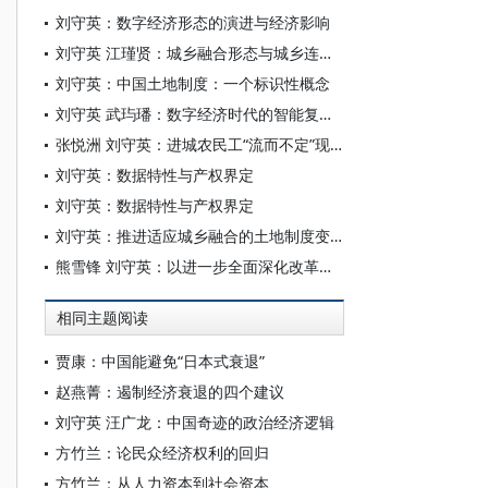
刘守英：数字经济形态的演进与经济影响
刘守英 江瑾贤：城乡融合形态与城乡连续体构建
刘守英：中国土地制度：一个标识性概念
刘守英 武玙璠：数字经济时代的智能复合配置论
张悦洲 刘守英：进城农民工“流而不定”现象析
刘守英：数据特性与产权界定
刘守英：数据特性与产权界定
刘守英：推进适应城乡融合的土地制度变革
熊雪锋 刘守英：以进一步全面深化改革推进农业农村现代化
相同主题阅读
贾康：中国能避免“日本式衰退”
赵燕菁：遏制经济衰退的四个建议
刘守英 汪广龙：中国奇迹的政治经济逻辑
方竹兰：论民众经济权利的回归
方竹兰：从人力资本到社会资本