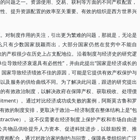
难的问题之一。资源使用、交易、获利等方面的不同产权配置，
部性、提升资源配置的效率至关重要。有效的组织是西方世界兴
源。对制度作用的关注，引出更为繁难的问题，那就是，无论是
么只有少数国家脱颖而出，大部分国家仍然在贫穷中不能自
效的产权很少在历史上占支配地位。沿着制度与经济史的研究逻
单位导致经济衰退具有必然性”，并由此提出“国家是经济成长的
，国家导致经济绩效不佳的原因，可能是它提供有效产权保护与
题以及服务的供给曲线不同。为了解决此问题，跟进的研究提出
内的有效政治制度，以解决政府在保障产权、获取税收、处理债
Commitment）。通过对比经济成功或失败的案例，阿斯莫古鲁和罗
有效的制度安排，更取决于政治—经济制度在整体结构上是“包
or Extractive）。这不仅需要在经济制度上保护产权和市场自由进
公共物品供给提升人力资本、促进科技进步，以鼓励投资、推
制度相配合，通过对政治家的制约与问责，保障各类组织的广泛