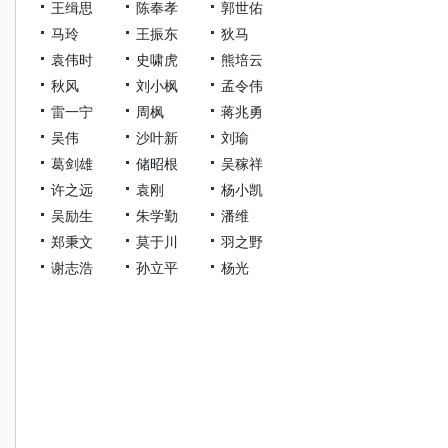
王缉思
陈奉孝
郭世佑
马玲
王振东
狄马
袁伟时
史啸虎
熊培云
秋风
刘小枫
孟令伟
雷一宁
周枫
蒋兆勇
吴伟
沙叶新
刘瑜
葛剑雄
储昭根
吴稼祥
许之远
袁刚
杨小凯
吴励生
朱学勤
潘维
郑秉文
莫于川
羽之野
谢志浩
孙立平
杨光