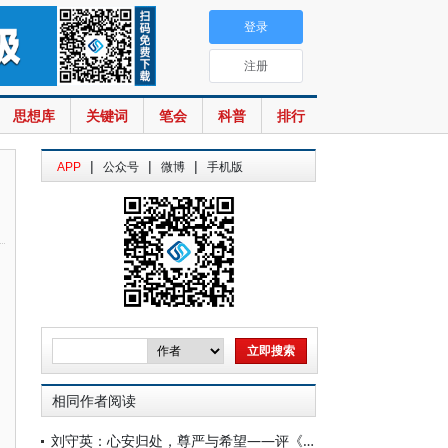
登录
注册
思想库
关键词
笔会
科普
排行
|
|
|
APP
公众号
微博
手机版
相同作者阅读
刘守英：心安归处，尊严与希望——评《吾乡：中国易地扶贫搬迁纪实》