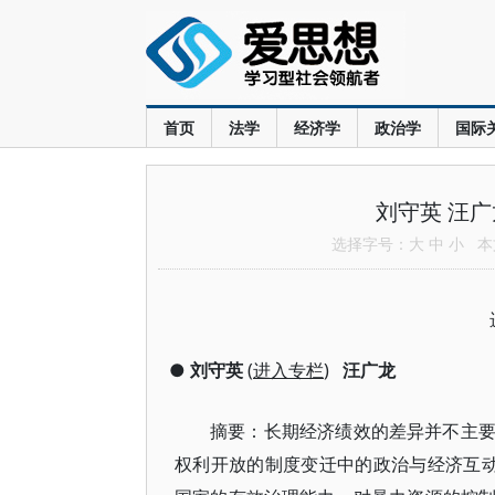
首页
法学
经济学
政治学
国际
刘守英 汪
选择字号：
大
中
小
本文
●
刘守英
(
进入专栏
)
汪广龙
摘要：长期经济绩效的差异并不主
权利开放的制度变迁中的政治与经济互