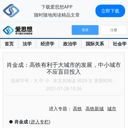
下载爱思想APP
立即下载
随时随地阅读精品文章
登录
注册
首页
法学
经济学
政治学
国际关系
社会学
肖金成：高铁有利于大城市的发展，中小城市
不应盲目投入
选择字号：
大
中
小
本文共阅读 3029 次 更新时间：
2021-01-26 10:36
进入专题：
高铁
高铁新城
城市
●
肖金成
(
进入专栏
)