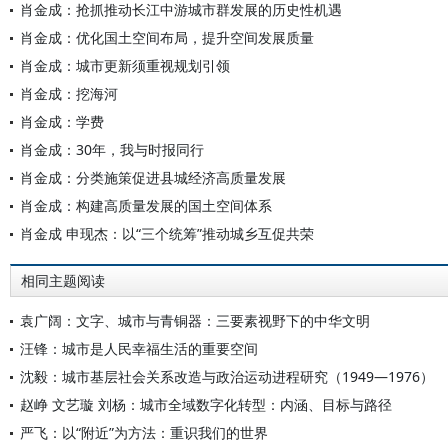
肖金成：抢抓推动长江中游城市群发展的历史性机遇
肖金成：优化国土空间布局，提升空间发展质量
肖金成：城市更新须重视规划引领
肖金成：挖海河
肖金成：学费
肖金成：30年，我与时报同行
肖金成：分类施策促进县城经济高质量发展
肖金成：构建高质量发展的国土空间体系
肖金成 申现杰：以“三个统筹”推动城乡互促共荣
相同主题阅读
袁广阔：文字、城市与青铜器：三要素视野下的中华文明
汪锋：城市是人民幸福生活的重要空间
沈毅：城市基层社会关系改造与政治运动进程研究（1949—1976）
赵峥 文艺璇 刘杨：城市全域数字化转型：内涵、目标与路径
严飞：以“附近”为方法：重识我们的世界