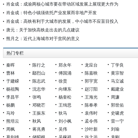
肖金成：成渝两核心城市要在带动区域发展上展现更大作为
肖金成：特色小镇须依托产业发展而非地产开发
肖金成：高铁有利于大城市的发展，中小城市不应盲目投入
唐元：关于加快高铁走出去的几点建议
熊月之：近代上海城市对于贫民的意义
热门专栏
秦晖
陈行之
郑永年
龙应台
丁学良
曹林
鄢烈山
傅国涌
陈嘉映
黄宗智
于建嵘
陈志武
徐贲
郭宇宽
马立诚
杨祖陶
沈志华
向继东
赵汀阳
戴建业
李昌平
张鸣
杨奎松
王海光
周濂
杨鹏
邓晓芒
王缉思
陈奉孝
郭世佑
马玲
王振东
狄马
袁伟时
史啸虎
熊培云
秋风
刘小枫
孟令伟
雷一宁
周枫
蒋兆勇
吴伟
沙叶新
刘瑜
葛剑雄
储昭根
吴稼祥
许之远
袁刚