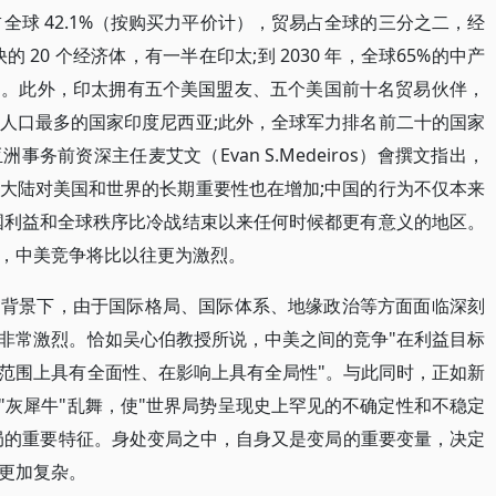
值占全球 42.1%（按购买力平价计），贸易占全球的三分之二，经
20 个经济体，有一半在印太;到 2030 年，全球65%的中产
力。此外，印太拥有五个美国盟友、五个美国前十名贸易伙伴，
人口最多的国家印度尼西亚;此外，全球军力排名前二十的国家
务前资深主任麦艾文（Evan S.Medeiros）會撰文指出，
大陆对美国和世界的长期重要性也在增加;中国的行为不仅本来
国利益和全球秩序比冷战结束以来任何时候都更有意义的地区。
，中美竞争将比以往更为激烈。
局背景下，由于国际格局、国际体系、地缘政治等方面面临深刻
非常激烈。恰如吴心伯教授所说，中美之间的竞争"在利益目标
范围上具有全面性、在影响上具有全局性"。与此同时，正如新
"灰犀牛"乱舞，使"世界局势呈现史上罕见的不确定性和不稳定
变局的重要特征。身处变局之中，自身又是变局的重要变量，决定
更加复杂。