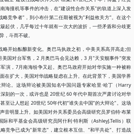
服南海撞机等事件的冲击，在"建设性合作关系"的轨道上深入发
战略竞争者"，到小布什第二任期被视为"利益攸关方"。在这个
颠簸起伏，几乎每过十年就有一次大的波折，一些矛盾和分歧更
异，斗而不破。
华战略开始酝酿新变化。奥巴马执政之初，中美关系高开高走;但
1月美国对台军售，2 月奥巴马会见达赖，3 月"天安舰事件"突发
海军演，7月南海纷争又起。奥巴马政府开始对华实施一种被称
争面在扩大，美国对华战略疑虑在上升。在此背景下，美国学界
大辩论。这场辩论被美国知名中国问题专家哈里·哈丁（Harry
来最为深刻的一次，或许也是 20世纪 60 年代中期首次严肃讨论对华
至让人想起 20世纪 50年代初“谁失去中国”的大辩论"。这场
声音明显上升。如美国对外关系委员会高级研究员罗伯特·布莱
内基国际和平基金会高级研究员阿什利·特利斯（AshleyJ.Tellis）联
略竞争已成为"新常态"，建立根本互信、"和平共处"、打造战