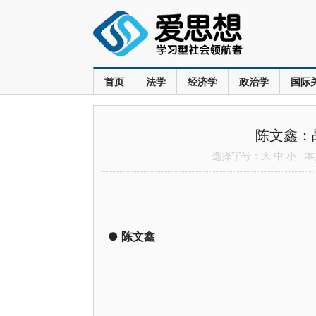
首页
法学
经济学
政治学
国际
陈文鑫：
选择字号：
大
中
小
本文
●
陈文鑫