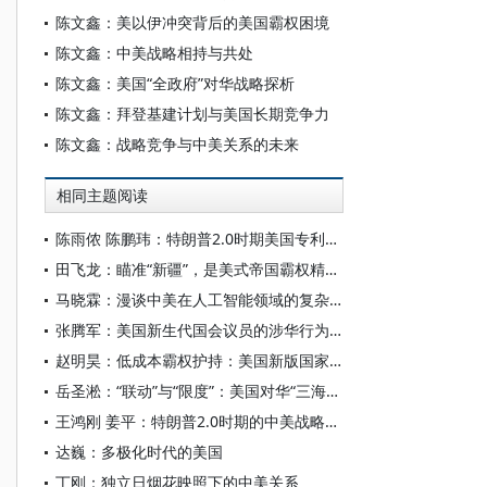
陈文鑫：美以伊冲突背后的美国霸权困境
陈文鑫：中美战略相持与共处
陈文鑫：美国“全政府”对华战略探析
陈文鑫：拜登基建计划与美国长期竞争力
陈文鑫：战略竞争与中美关系的未来
相同主题阅读
陈雨侬 陈鹏玮：特朗普2.0时期美国专利制度的“武器化”演进与中国应对
田飞龙：瞄准“新疆”，是美式帝国霸权精心酝酿的专项行动
马晓霖：漫谈中美在人工智能领域的复杂博弈
张腾军：美国新生代国会议员的涉华行为及其影响探析
赵明昊：低成本霸权护持：美国新版国家安全战略与中美博弈
岳圣淞：“联动”与“限度”：美国对华“三海联动”战略探析
王鸿刚 姜平：特朗普2.0时期的中美战略相持与中国的战略运筹
达巍：多极化时代的美国
丁刚：独立日烟花映照下的中美关系