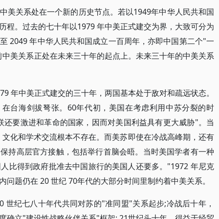
中美关系处在一个新的历史节点。若以1949年中华人民共和国
程。过去的七十年以1979 年中美正式建交为界，大致可分为
 2049 年中华人民共和国成立一百周年，亦即中国第二个"一
前中美关系正处在未来三十年的起点上。未来三十年的中美关系
 1979 年中美正式建交的三十年，两国基本处于敌对和疏远状态。
仗，在台海剑拔弩张。60年代初，美国在考虑利用中苏分裂的时
联还要激进和革命的国家，因而对美国利益具有更大威胁"。当
资、文化和学术交流根本不存在。而美苏即使在冷战高峰期，还有
，保持高层官方接触，包括举行首脑会晤。当时美国学者有一种
美国人比得到政府批准去中国旅行的美国人还要多。"1972 年尼克
问题仍在 20 世纪 70年代的大部分时间里制约着中美关系。
0 世纪七八十年代共同对苏的"准同盟"关系起步;冷战后十年，
确立"建设性战略伙伴关系"框架; 21世纪头十年，得益于经贸