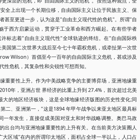
种更深层的危机，即"自由国际主义的危机"。按照这种观点，全
作安全上出现一个长期位移，自由国际主义让位于民族主义、保
者甚至更进一步，认为这是"自由主义现代性的危机"。所谓"自
nity）滥觞于西方启蒙运动，贯穿于工业革命和西方崛起。在有些学者
或许标志着"自由主义现代性"全球轨迹的终结。在"自由国际秩
扯美国第二次世界大战后至今七十年霸权危机，或牵扯第一次世
row Wilson）首倡至今一百年的自由国际主义危机，甚或涉及
代性危机，其复杂性和尖锐性可想而知。
地缘重要性上升。作为中美战略竞争的主要博弈场，亚洲地缘重
10年，亚洲占世 界经济的比重上升到 27.4%，首次超过北美
为全球最大的地区经济板块，这是全球地缘经济版图的历史性变化;同
二、亚洲第一，"这是1894 年甲午战争以来亚太地区最具标
在同一年发生，直接促成美国对亚太和对华战略调整。奥巴马政
略"的出台均与亚洲地缘重要性的上升有关。在当前美方决策圈人
广大区域"在内的所谓印太地区，面积占全球一半以上，人口占