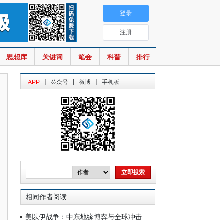
登录
注册
思想库
关键词
笔会
科普
排行
|
|
|
APP
公众号
微博
手机版
相同作者阅读
美以伊战争：中东地缘博弈与全球冲击