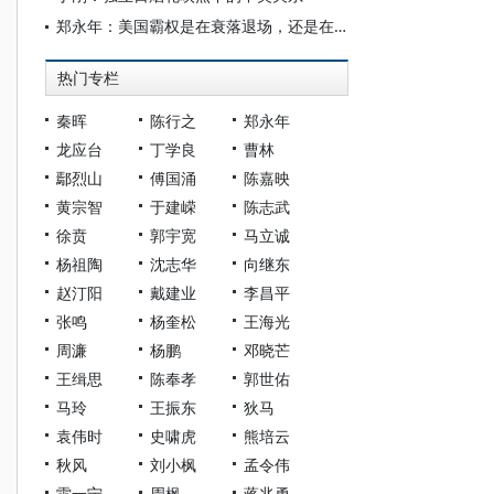
郑永年：美国霸权是在衰落退场，还是在转质转型？
热门专栏
秦晖
陈行之
郑永年
龙应台
丁学良
曹林
鄢烈山
傅国涌
陈嘉映
黄宗智
于建嵘
陈志武
徐贲
郭宇宽
马立诚
杨祖陶
沈志华
向继东
赵汀阳
戴建业
李昌平
张鸣
杨奎松
王海光
周濂
杨鹏
邓晓芒
王缉思
陈奉孝
郭世佑
马玲
王振东
狄马
袁伟时
史啸虎
熊培云
秋风
刘小枫
孟令伟
雷一宁
周枫
蒋兆勇