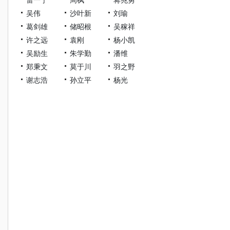
吴伟
沙叶新
刘瑜
葛剑雄
储昭根
吴稼祥
许之远
袁刚
杨小凯
吴励生
朱学勤
潘维
郑秉文
莫于川
羽之野
谢志浩
孙立平
杨光