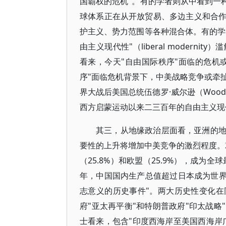
国霸权的危机"。有的学者则从中看到一
球体系正在从开放贸易、多边主义和合
护主义、势力范围等各种混合体。有的学
由主义现代性"（liberal moder
看来，今天"自由国际秩序"面临的危机
序"面临危机背景下，中美战略竞争或牵
界大战后美国总统伍德罗·威尔逊（Wood
西方启蒙运动以来二三百年的自由主义现
其三，从地缘政治层面看，亚洲的
要性的上升将增加中美竞争的激烈程度。20
（25.8%）和欧盟（25.9%），成
年，中国国内生产总值超过日本成为世界第
志意义的历史事件"。两大历史性变化
府"亚太再平衡"和特朗普政府"印太战
士看来，包含"印度西海岸至美国西海岸