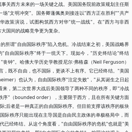
成事关西方未来的一场关键之战。美国国务院前政策规划主任斯
争视作一场"文明冲突"。国务卿蓬佩奥则接连以"西方正在胜利""共产
华政策演说，试图构筑西方对华"统一战线"。在"西方与非西
方大国间的战略竞争更为复杂。
的所谓"自由国际秩序"陷入危机。冷战结束之初，美国战略界
的"自由国际秩序"终于一统天下。现如今，"历史终结论"终结
钟"。哈佛大学历史学教授尼尔·弗格森（Neil Ferguson）
谎言，既不自由，也不国际，更谈不上有序。它已经终结。"美国
rsheimer）也认为，自由国际秩序"注定失败"，"从其诞生之日起
看来，第二次世界大战后美国领导了两种不同的秩序，即"冷战
序"（bounded order），主要限于西方，且在所有关键方面
际;后者是一种真正的自由国际秩序。但目前支撑该秩序的板块
由国际秩序只能出现在主导国是自由民主政体的单极格局中，而
代已经终结。从这个角度看，"自由国际秩序的危机"也就是"美