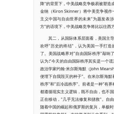
降"的背景下，中美战略竞争极易被塑造
金纳（Kiron Skinner）将中美竞
主义中国与自由世界的未来"为题发表涉
方"的语境下，中美战略竞争将比以往西
其二，从国际体系层面看，美国主导
欢呼"历史的终结"，认为美国一手打造
了。美国战略界对"自由国际秩序"敲响了"丧
认为∶"今天的自由国际秩序其实是一个
政治学家约翰·米尔斯海默（John Mea
便埋下自我毁灭的种子"。在米尔斯海默
秩序"和"后冷战秩序"。前者是一种"有界秩
都遵循现实主义逻辑，既不自由，也不国
正在移动，"几乎无法修复和拯救"。自
随着中国的崛起和俄罗斯的复兴，单极时