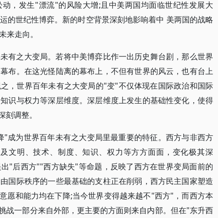
松动，发生"漂流"的风险大增;且中美两国均面临世纪性发展大
运的世纪性博弈。新的时空背景深刻地影响着中 美两国的战略
未来走向。
年未有之大变局。若将中美博弈比作一出历史舞台剧，那么世界
的幕布。在这光怪陆离的幕布上，不但有世界的风云，也有台上
之，世界百年未有之大变局的"变"不仅体现在国际政治和国际
、知识与权力等深层维度。深层维度上发生的基础性变化，使得
深刻调整。
降"成为世界百年未有之大变局里最重要的特征。西方与非西方
）的关系由于涉及文明、技术、制度、知识、权力等方方面面，变化极其深
出"后西方""西方缺失"等命题，反映了西方在世界变局面前的
自由国际秩序的一些最基础的支柱正在削弱，西方民主国家塑造
意愿和能力均在下降;当今世界变得越来越不"西方"，而西方本
和挑战一部分来自外部，更主要的方面则来自内部。但在"东升西