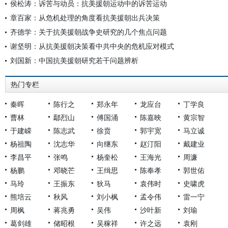
侯松涛：诉苦与动员：抗美援朝运动中的诉苦运动
章百家：从危机处理的角度看抗美援朝出兵决策
齐德学：关于抗美援朝战争史研究的几个焦点问题
谢坚明：从抗美援朝决策看中共中央的危机应对模式
刘国新：中国抗美援朝研究若干问题辨析
热门专栏
秦晖
陈行之
郑永年
龙应台
丁学良
曹林
鄢烈山
傅国涌
陈嘉映
黄宗智
于建嵘
陈志武
徐贲
郭宇宽
马立诚
杨祖陶
沈志华
向继东
赵汀阳
戴建业
李昌平
张鸣
杨奎松
王海光
周濂
杨鹏
邓晓芒
王缉思
陈奉孝
郭世佑
马玲
王振东
狄马
袁伟时
史啸虎
熊培云
秋风
刘小枫
孟令伟
雷一宁
周枫
蒋兆勇
吴伟
沙叶新
刘瑜
葛剑雄
储昭根
吴稼祥
许之远
袁刚