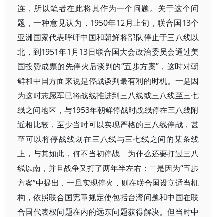
连，所以笔者在此将其作为一个问题。关于这个问
题，一种意见认为，1950年12月上旬，联合国13个
亚洲国家代表呼吁中国和朝鲜将部队停止于三八线以
北，到1951年1月13日联合国大会政治委员会通过美
国投赞成票的先停火后谈判的“五步方案”，这时对朝
鲜和中国方面来说是停战谈判最有利的时机。一是因
为这时志愿军已将战线推进到三八线或三八线至三七
线之间地区，与1953年朝鲜停战时战线停在三八线附
近相比较，至少当时可以实现严格的三八线停战，甚
至可以将停战线划在三八线与三七线之间的某条线
上，与其如此，何不当初停战，为什么还要打过三八
线以南，并且战争又打了两年半左右；二是因为“五步
方案”中提出，一旦实现停火，则在联合国设立适当机
构，依照联合国宪章规定使包括台湾问题和中国在联
合国代表权问题在内的远东问题获得解决。但当时中