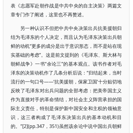
表《志愿军赴朝作战是中共中央的自主决策》两篇文
章专门作了阐述，这里也不再赘述。
另一种认识不但把中共中央决策出兵抗美援朝归
结为毛泽东的个人决定，而且认为毛泽东决策出兵朝
鲜的动机“更多的成分是出于意识形态，而不是站在现
实基础的考虑”。这是前文提到的《毛泽东、斯大林与
朝鲜战争》一书“余论三”的基本观点。该书作者对毛
泽东的决策动机作了几条分析后说：“归结起来，当时
流行的一句口号——‘抗美援朝，保家卫国’十分贴切地
反映了毛泽东对出兵问题的全部考虑：把美帝国主义
作为直接对手的革命情结，对社会主义阵营承担的国
际主义责任，特别是保护新中国安全和主权的领袖意
识，这三者构成了毛泽东决策出兵的基本动机和目
的。”[2](pp.347，351)虽然该余论中说中国出兵朝鲜