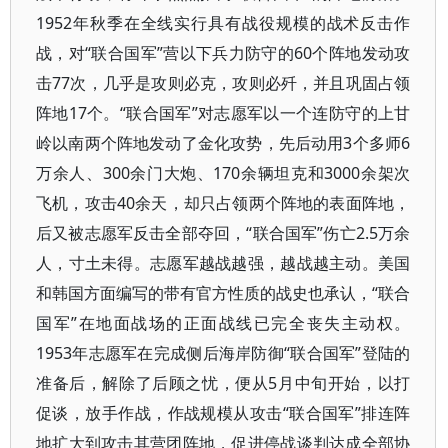
1952年秋季在全线实行具有战役规模的战术反击作
战，对“联合国军”营以下兵力防守的60个阵地发动攻
击77次，几乎是攻则必克，攻则必歼，并且巩固占领
阵地17个。“联合国军”对志愿军以一个连防守的上甘
岭以南两个阵地发动了金化攻势，先后动用3个多师6
万余人、300余门大炮、170余辆坦克和3000余架次
飞机，攻击40余天，却只占领两个阵地的表面阵地，
后又被志愿军反击全部夺回，“联合国军”伤亡2.5万余
人，寸土未得。志愿军越战越强，越战越主动。美国
和韩国方面编写的带有官方性质的战史也承认，“联合
国军”在地面战场的正面战线已完全丧失主动权。
1953年志愿军在完成侧后海岸防御“联合国军”登陆的
准备后，解除了后顾之忧，便从5月中旬开始，以打
促谈，放手作战，作战规模从攻击“联合国军”排连阵
地扩大到攻击其营团阵地，促进停战谈判达成全部协