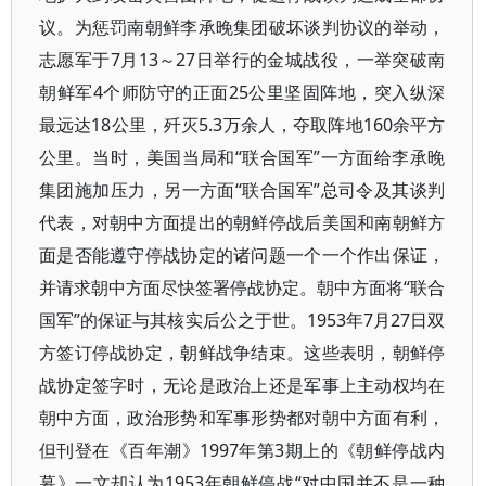
议。为惩罚南朝鲜李承晚集团破坏谈判协议的举动，
志愿军于7月13～27日举行的金城战役，一举突破南
朝鲜军4个师防守的正面25公里坚固阵地，突入纵深
最远达18公里，歼灭5.3万余人，夺取阵地160余平方
公里。当时，美国当局和“联合国军”一方面给李承晚
集团施加压力，另一方面“联合国军”总司令及其谈判
代表，对朝中方面提出的朝鲜停战后美国和南朝鲜方
面是否能遵守停战协定的诸问题一个一个作出保证，
并请求朝中方面尽快签署停战协定。朝中方面将“联合
国军”的保证与其核实后公之于世。1953年7月27日双
方签订停战协定，朝鲜战争结束。这些表明，朝鲜停
战协定签字时，无论是政治上还是军事上主动权均在
朝中方面，政治形势和军事形势都对朝中方面有利，
但刊登在《百年潮》1997年第3期上的《朝鲜停战内
幕》一文却认为1953年朝鲜停战“对中国并不是一种