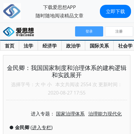
下载爱思想APP
立即下载
随时随地阅读精品文章
登录
注册
首页
法学
经济学
政治学
国际关系
社会学
金民卿：我国国家制度和治理体系的建构逻辑
和实践展开
选择字号：
大
中
小
本文共阅读 2554 次 更新时间：
2020-08-27 17:55
进入专题：
国家治理体系
治理能力现代化
●
金民卿
(
进入专栏
)