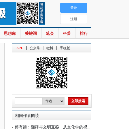
登录
注册
思想库
关键词
笔会
科普
排行
|
|
|
APP
公众号
微博
手机版
相同作者阅读
傅有德：翻译与文明互鉴：从文化学的视角看