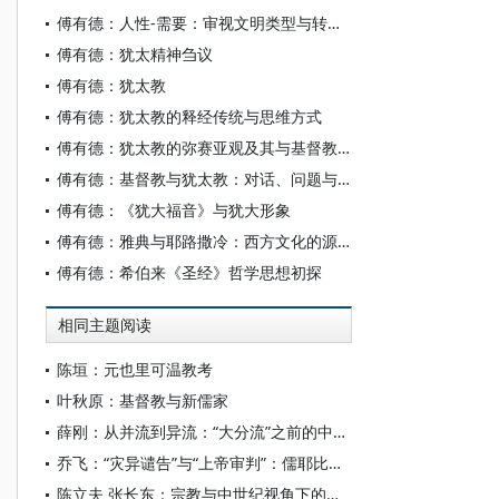
傅有德：人性-需要：审视文明类型与转型的新维度
傅有德：犹太精神刍议
傅有德：犹太教
傅有德：犹太教的释经传统与思维方式
傅有德：犹太教的弥赛亚观及其与基督教的分歧
傅有德：基督教与犹太教：对话、问题与前景
傅有德：《犹大福音》与犹大形象
傅有德：雅典与耶路撒冷：西方文化的源流与生命力
傅有德：希伯来《圣经》哲学思想初探
相同主题阅读
陈垣：元也里可温教考
叶秋原：基督教与新儒家
薛刚：从并流到异流：“大分流”之前的中国与欧洲
乔飞：“灾异谴告”与“上帝审判”：儒耶比较视野中的权力超验制约
陈立夫 张长东：宗教与中世纪视角下的欧洲国家形成