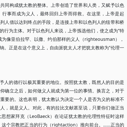
，共同构成犹太教的整体。上帝创造了世界和人类，又赋予以色
》行事而成为义人，最终回归上帝而得救。在这里，上帝是起
色列人借以达到终点的手段，是连接上帝和以色列人的纽带和桥
的行为主体。对于以色列人来说，上帝拣选他们，使之成为“特
像亚伯拉罕、以撒、约伯那样的义人（righteousman），
纳。正是在这个意义上，自由派犹太人才把犹太教称为“伦理一
予人的德行以极其重要的地位。按照犹太教，既然人的目的是
信仰确立之后，如何做义人就成为第一位的事情。换言之，对于
最重要的。这也表明，犹太教认为决定一个人是否为义的标准不
的人，就是义人。对此，有的拉比文献甚至说，只要你们做正当
想家拜克（LeoBaeck）在论证犹太教的伦理性特征时这样
个宗教把正当的行为（rightaction）推向前台。……正当的