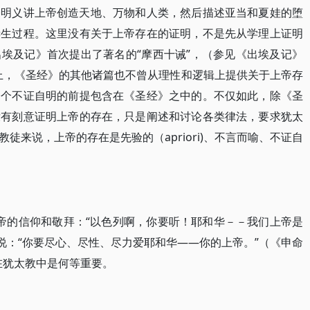
宗明义讲上帝创造天地、万物和人类，然后描述亚当和夏娃的堕
诞生过程。这里没有关于上帝存在的证明，不是先从学理上证明
埃及记》首次提出了著名的“摩西十诫”，（参见《出埃及记》
事实上，《圣经》的其他诸篇也不曾从理性和逻辑上提供关于上帝存
一个不证自明的前提包含在《圣经》之中的。不仅如此，除《圣
没有刻意证明上帝的存在，只是阐述和讨论各类律法，要求犹太
徒来说，上帝的存在是先验的（apriori)、不言而喻、不证自
帝的信仰和敬拜：“以色列啊，你要听！耶和华－－我们上帝是
又说：“你要尽心、尽性、尽力爱耶和华——你的上帝。”（《申命
在犹太教中是何等重要。