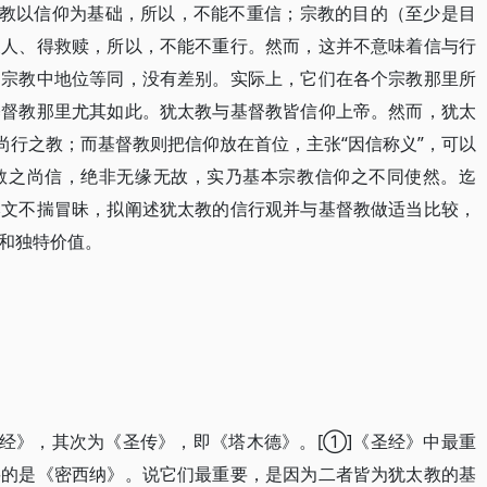
教以信仰为基础，所以，不能不重信；宗教的目的（至少是目
义人、得救赎，所以，不能不重行。然而，这并不意味着信与行
的宗教中地位等同，没有差别。实际上，它们在各个宗教那里所
基督教那里尤其如此。犹太教与基督教皆信仰上帝。然而，犹太
尚行之教；而基督教则把信仰放在首位，主张“因信称义”，可以
教之尚信，绝非无缘无故，实乃基本宗教信仰之不同使然。迄
本文不揣冒昧，拟阐述犹太教的信行观并与基督教做适当比较，
和独特价值。
经》，其次为《圣传》，即《塔木德》。[①]《圣经》中最重
要的是《密西纳》。说它们最重要，是因为二者皆为犹太教的基