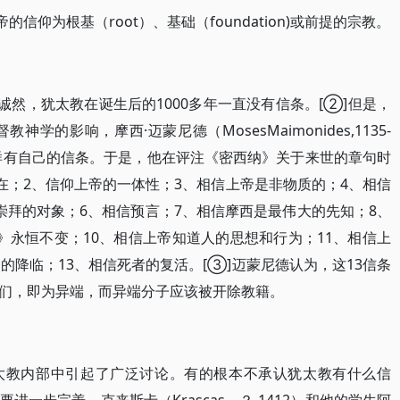
仰为根基（root）、基础（foundation)或前提的宗教。
然，犹太教在诞生后的1000多年一直没有信条。[②]但是，
学的影响，摩西·迈蒙尼德（MosesMaimonides,1135-
那样有自己的信条。于是，他在评注《密西纳》关于来世的章句时
在；2、信仰上帝的一体性；3、相信上帝是非物质的；4、相信
崇拜的对象；6、相信预言；7、相信摩西是最伟大的先知；8、
》永恒不变；10、相信上帝知道人的思想和行为；11、相信上
的降临；13、相信死者的复活。[③]迈蒙尼德认为，这13信条
们，即为异端，而异端分子应该被开除教籍。
太教内部中引起了广泛讨论。有的根本不承认犹太教有什么信