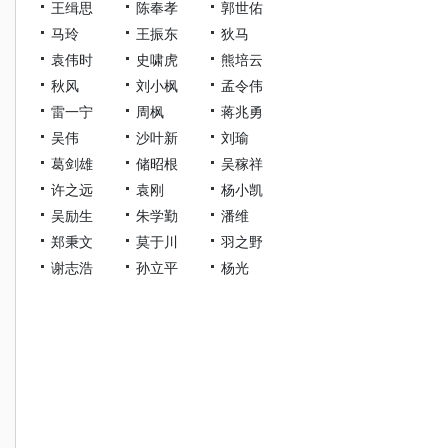
王缉思
陈奉孝
郭世佑
马玲
王振东
狄马
袁伟时
史啸虎
熊培云
秋风
刘小枫
孟令伟
雷一宁
周枫
蒋兆勇
吴伟
沙叶新
刘瑜
葛剑雄
储昭根
吴稼祥
许之远
袁刚
杨小凯
吴励生
朱学勤
潘维
郑秉文
莫于川
羽之野
谢志浩
孙立平
杨光