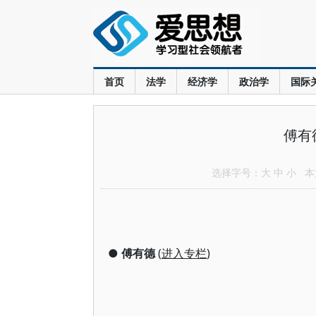
首页
法学
经济学
政治学
国际
傅有
选择字号：
大
中
小
本文
●
傅有德
(
进入专栏
)