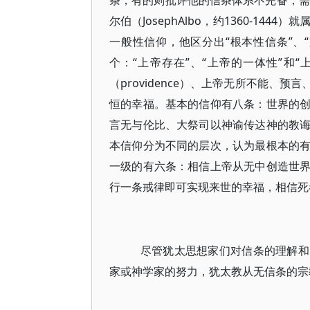
条，有的则批评他的信条体系不完备，需要进
尔伯（JosephAlbo，约1360-1
一般性信仰，他区分出“根本性信条”、
个：“上帝存在”、“上帝的一体性”和
（providence）、上帝无所不能
恒的幸福。基本的信仰有八条：世界的
言无与伦比、大祭司以神谕传达神的教
本信仰分为不同的层次，认为最根本的
一级的有六条：相信上帝从无中创造世
行一条戒律即可实现来世的幸福，相信死
尽管犹太思想家们对信条的理解和
家或神学家的努力，犹太教从无信条的宗