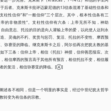
一步完善。克来斯卡（Krascas，？-1412）和他的学生阿
444）就属于后者。克来斯卡批评迈蒙尼德的13信条混淆了基础性信条和
“支柱性信仰”和“一般信仰”三个层次。其中，根本性信条有三
“上帝的非物质性”。支柱性信仰有六条：上帝无所不知，神助
、预言、自由意志、托拉的目的是向人灌输上帝的爱，以此使人达到永
创造、灵魂的不朽、奖赏与惩罚、复活、托拉的不变性、摩西预
诲、弥赛亚的降临。继克来斯卡之后，阿尔伯再次把犹太教的基
有如下三条：信仰上帝，相信《托拉》神授，信仰善恶报应。次
界，相信摩西的预言高于其他所有预言，相信托拉不变，相信履
者的复活，相信弥赛亚的降临。[④]
阐述各不相同，但是一个明显的事实是，经过中世纪犹太哲学
教转变为有信条的宗教。