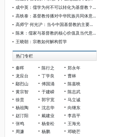
成中英：儒学为何不可以转化为基督教？——诠释性转化限制考辨
高铁泰：基督教传播对中华民族共同体意识的影响及应对
高师宁 何光沪：当今中国基督教的主要问题与解决设想
陈来：儒家与基督教的核心价值及当代意义
王晓朝：宗教如何解构哲学
热门专栏
秦晖
陈行之
郑永年
龙应台
丁学良
曹林
鄢烈山
傅国涌
陈嘉映
黄宗智
于建嵘
陈志武
徐贲
郭宇宽
马立诚
杨祖陶
沈志华
向继东
赵汀阳
戴建业
李昌平
张鸣
杨奎松
王海光
周濂
杨鹏
邓晓芒