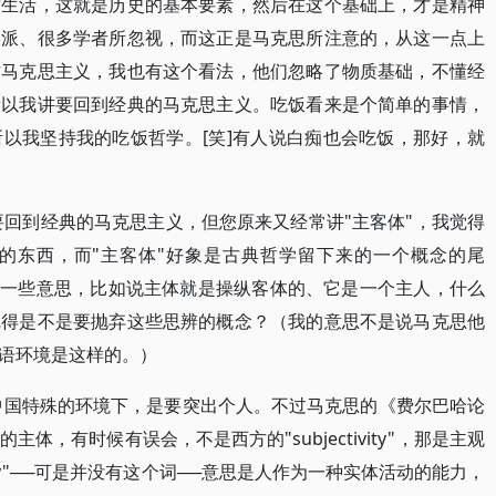
质生活，这就是历史的基本要素，然后在这个基础上，才是精神
学派、很多学者所忽视，而这正是马克思所注意的，从这一点上
方马克思主义，我也有这个看法，他们忽略了物质基础，不懂经
所以我讲要回到经典的马克思主义。吃饭看来是个简单的事情，
以我坚持我的吃饭哲学。[笑]有人说白痴也会吃饭，那好，就
要回到经典的马克思主义，但您原来又经常讲"主客体"，我觉得
的东西，而"主客体"好象是古典哲学留下来的一个概念的尾
的一些意思，比如说主体就是操纵客体的、它是一个主人，什么
觉得是不是要抛弃这些思辨的概念？（我的意思不是说马克思他
语环境是这样的。）
中国特殊的环境下，是要突出个人。不过马克思的《费尔巴哈论
，有时候有误会，不是西方的"subjectivity"，那是主观
nity"──可是并没有这个词──意思是人作为一种实体活动的能力，