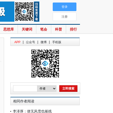
登录
注册
思想库
关键词
笔会
科普
排行
|
|
|
APP
公众号
微博
手机版
相同作者阅读
李泽厚：便无风雪也摧残