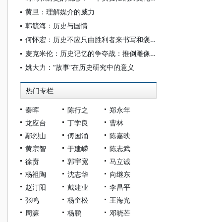
黄旦：理解媒介的威力
韩毓海：历史与国情
何怀宏：历史不应只由胜利者来书写和褒贬
麦克米伦：历史记忆的争夺战：推倒雕像或是遗忘过去？
姚大力：“故事”在历史研究中的意义
热门专栏
秦晖
陈行之
郑永年
龙应台
丁学良
曹林
鄢烈山
傅国涌
陈嘉映
黄宗智
于建嵘
陈志武
徐贲
郭宇宽
马立诚
杨祖陶
沈志华
向继东
赵汀阳
戴建业
李昌平
张鸣
杨奎松
王海光
周濂
杨鹏
邓晓芒