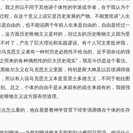
性。我之所以不同于其他讲个体性的学派或学者，在于我认为个
过程，在这个意义上说它是历史发展的产物。不能笼统讲"人生
来是自由的，也不能说两千年前人生来是自由的，自由是经过一
的，这方面历史唯物主义是对的，但过去的历史唯物主义因为受
就不对了，产生了巨大理论和实践谬误。有个人写文章批评我，
些马克思主义者有一种对历史必然性不恰当的、近乎宿命论的强
之而来的各种偶然性的巨大历史现实"，我至今仍是这个看法。
，黑格尔主义在马克思主义里面，特别是斯大林及以后强调得很
西，所以有人说马克思主义本是亚里士多德主义，不同于柏拉图
个别。总之，个体的自由不是从来就有的或生来就有的，我很强
史唯物主义这方面有些道理。
观点怎么看的，他在基督教神学背景下经常强调偶在个体的生存
的刘晓波──当然刘晓波根本不能和刘小枫同日而语，他没什么