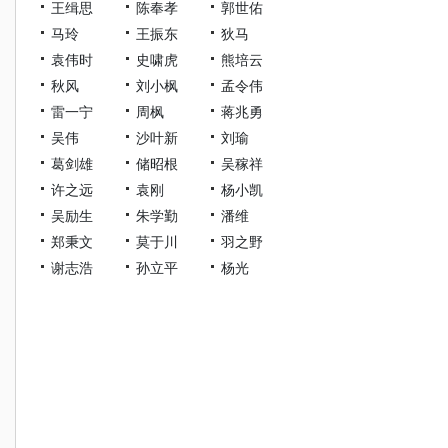
王缉思
陈奉孝
郭世佑
马玲
王振东
狄马
袁伟时
史啸虎
熊培云
秋风
刘小枫
孟令伟
雷一宁
周枫
蒋兆勇
吴伟
沙叶新
刘瑜
葛剑雄
储昭根
吴稼祥
许之远
袁刚
杨小凯
吴励生
朱学勤
潘维
郑秉文
莫于川
羽之野
谢志浩
孙立平
杨光