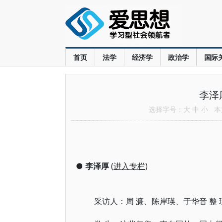
首页
法学
经济学
政治学
国际
李泽
选择字号：
大
中
小
本文
●
李泽厚
(
进入专栏
)
采访人：周 濂、陈岸瑛、于华音 整 