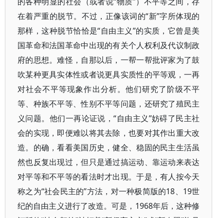
的各种明显的社会（或者说“物质”）不平等之间，存
在着严重的脱节。不过，正像该词的“新”字所体现的
那样，这种脱节恰恰是“自由主义”的实质，它曾是美
国革命和法国革命中出现的有关个人权利及代议制政
府的思想。难怪，自那以后，一帮一帮批评家为了鼓
吹某种更具实体性或者说更具实质性的平等观，一再
对社会不平等现象作出分析。他们研究了阶级不平
等、种族不平等、性别不平等问题，还研究了殖民主
义问题。他们一再论证说，“自由主义”妨碍了民主社
会的实现，即便难以将其去除，也要对其作出重大改
造。的确，看看美国历史，健全、稳固的民主生活虽
然也反复出现过，但只是通过搞运动、靠运动来表达
对平等和不平等的看法时才出现。于是，有人按今天
称之为“社会民主的”方法，对一种极简版的18、19世
纪的自由主义进行了改造。可是，1968年后，这种修