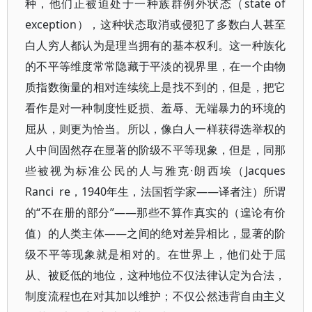
种，他们正被迫处于一种族群例外状态（state of
exception），这种状态取消或侵犯了多数白人甚至
白人穷人都认为是理当拥有的基本权利。这一种族化
的不平等维度常常隐藏于平淡的视界里，在一个由物
质指数衡量的相对连续统上是找不到的，但是，把它
看作是对一种制度性贬损、羞辱、无端暴力的环境的
屈从，则更为恰当。所以，像白人一样获得选举权的
人中间固然存在显著的阶级不平等现象，但是，同那
些被视为标准公民的人与雅克·朗西埃（Jacques
Ranci re，1940年生，法国哲学家——译者注）所谓
的“不在册的部分”——那些不算作真实的（遑论有价
值）的人类主体——之间的绝对差异相比，显著的阶
级不平等现象就是相对的。在世界上，他们处于屈
从、被贬低的地位，这种地位不仅法律认定为合法，
制度流程也在对其加以维护；不仅公然违背自由主义