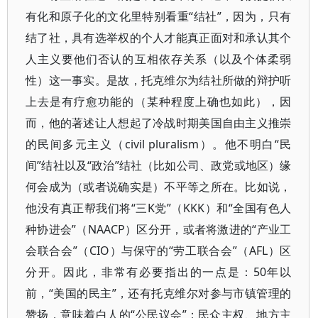
有化和原子化的文化里特别看重“结社”，因为，只有
结了社，具有选举权的个人才能真正面对和承认其个
人主义要他们否认的互相依存关系（以及个体柔弱
性）这一事实。是故，托克维尔为结社所做的辩护听
上去是有疗愈功能的（某种程度上确也如此），因
而，他的著述让人想起了冷战时期美国自由主义推崇
的民间多元主义（civil pluralism）。他不明白“民
间”结社以及“政治”结社（比如公司、政党或地区）缘
何会成为（或者说确实是）不平等之所在。比如说，
他没有真正帮我们将“三K党”（KKK）和“全国有色人
种协进会”（NAACP）区分开，或者将激进的“产业工
会联合会”（CIO）与保守的“劳工联合会”（AFL）区
分开。因此，非常有必要指出的一点是：50年以
前，“美国的民主”，还有托克维尔对参与市镇管理的
赞扬，意味着白人的“公民议会”；民众主权、地方主