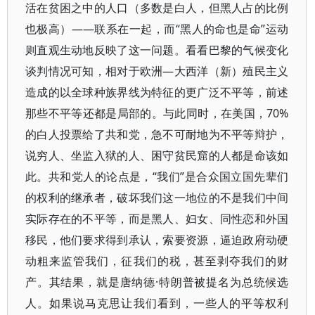
活在贫困之中的人口（多数是白人，但黑人占的比例
也极高）——联系在一起，而“黑人的命也是命”运动
则直观生动地反映了这一问题。看看巴黎的气候变化
谈判情况可知，相对于欧洲—大西洋（新）殖民主义
造成的以全球种族界线为特征的更广泛不平等，前述
那些不平等还都是局部的。与此同时，在美国，70%
的白人投票给了共和党，急不可耐地为不平等辩护，
说穷人、坐监入狱的人、困守贫民窟的人都是命该如
此。共和党人的论点是，“我们”是合众国立国先辈们
的权利的继承者，破坏我们这一地位的不是我们中间
实际存在的不平等，而是黑人、妇女、同性恋和外国
移民，他们要求得到承认，索要资源，逼迫政府动硬
动粗来监管我们，征我们的税，甚至剥夺我们的财
产。其结果，就是唐纳德·特朗普被提名为总统候选
人。如果说马克思让我们看到，一些人的平等权利