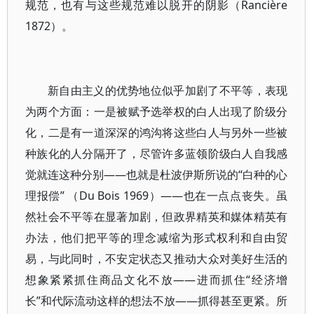
规范，也有与这些规范难以脱开的阴影（Rancière
1872）。
新自由主义的优势地位似乎加剧了不平等，表现
为两个方面：一是被赋予选举权的白人出现了阶级分
化，二是有一道深深的鸿沟将这些白人与另外一些被
种族化的人分隔开了，尽管许多蓝领阶级白人自我感
觉就连这种分别——也就是杜波伊斯所说的“白种的心
理报偿” （Du Bois 1969）——也在一点点丧失。虽
然社会不平等在显著加剧，但政界精英和媒体精英有
办法，他们把平等的理念减缩为形式权利和自由贸
易，与此同时，不安定状态又推动大众对美好生活的
想象紧紧抓住商品文化不放——进而抓住“经济增
长”和代际流动这样的想法不放——抓得甚至更紧。所