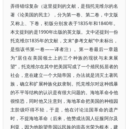
弄得错综复杂（这里提到的文献，是指托克维尔的名
著《论美国的民主》，分为第一卷、第二卷，中文版
又称上、下卷，初版分别发表于1835年和1840年。
本文提到的是1990年出版的英文版。文中还提到一份
托克维尔1835年的文献，文末“参考文献”中未标出，
是指该书第一卷——译者注）。第一卷最后一章题
为“居住在美国领土上的三个种族的现状与未来展
望”，托克维尔在其中把美国写成了一个殖民拓居者的
社会，意在建立一个大陆帝国，办法就是消灭土著民
族，确立和扩展种族化奴隶制。托克维尔对这种残暴
的不平等结构的认识是有很大问题的。海地革命令他
很惶恐，同时他又注意到，海地革命把美国的种植园
主阶级吓得不轻，于是，他在讨论法国革命的遗产
时，不提海地革命（后来，他赞成法国人征服阿尔及
利亚，因为他盼望帝国以民族的崇高光荣为根本，建