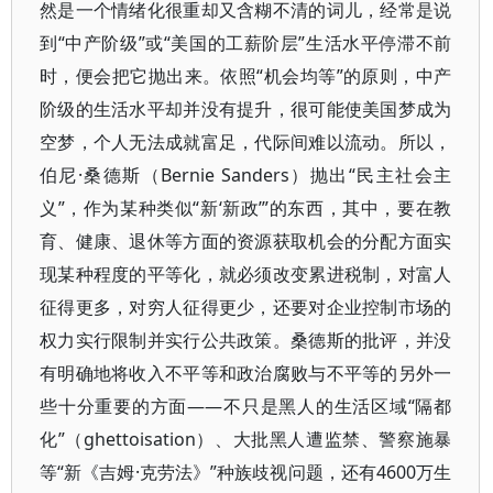
然是一个情绪化很重却又含糊不清的词儿，经常是说
到“中产阶级”或“美国的工薪阶层”生活水平停滞不前
时，便会把它抛出来。依照“机会均等”的原则，中产
阶级的生活水平却并没有提升，很可能使美国梦成为
空梦，个人无法成就富足，代际间难以流动。所以，
伯尼·桑德斯（Bernie Sanders）抛出“民主社会主
义”，作为某种类似“新‘新政’”的东西，其中，要在教
育、健康、退休等方面的资源获取机会的分配方面实
现某种程度的平等化，就必须改变累进税制，对富人
征得更多，对穷人征得更少，还要对企业控制市场的
权力实行限制并实行公共政策。桑德斯的批评，并没
有明确地将收入不平等和政治腐败与不平等的另外一
些十分重要的方面——不只是黑人的生活区域“隔都
化”（ghettoisation）、大批黑人遭监禁、警察施暴
等“新《吉姆·克劳法》”种族歧视问题，还有4600万生