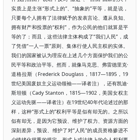
实质上是主张“形式上的”、“抽象的”平等，就是说，
只要每个人拥有了法律赋予的发表言论、遵从良知、
拥有财产和投票的“权利”，作为公民的他们就算是平
等的了；而且，这些法律主体构成了“我们人民”，成
了凭借“一人一票”原则、集体行使人民主权的实体。
我们的国家被认为理应在上述几个方面保护我们的公
民平等和政治平等。然而，就像马克思、弗雷德里克·
道格拉斯（Frederick Douglass，1817—1895，19
世纪美国废奴主义运动领袖——译者注），还有凯迪·
斯坦顿（Cady Stanton，1815—1902，美国女权主
义运动先驱——译者注）在19世纪40年代论述过的那
样，这种“形式上的”权利平等是似有却无的。之所以
似有却无，是因为它预设、维护了权力、资源方面的
深刻差异，预设、维护了对“人民”的成员资格掺进不
少情绪化很重的规定。形式上或法律上的个人权利要