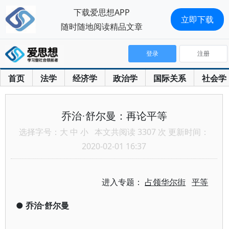
下载爱思想APP
立即下载
随时随地阅读精品文章
登录
注册
首页
法学
经济学
政治学
国际关系
社会学
乔治·舒尔曼：再论平等
选择字号：
大
中
小
本文共阅读 3307 次 更新时间：
2020-02-01 16:37
进入专题：
占领华尔街
平等
●
乔治·舒尔曼