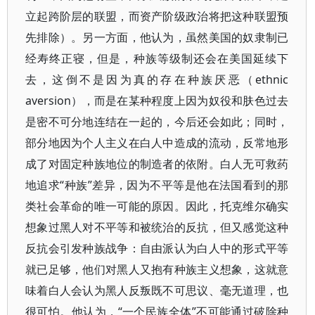
立起跨阶层的联盟，而资产阶级政治将把这种联盟预
先排除）。另一方面，他认为，虽然美国的奴隶制已
经寿终正寝，但是，种族等级制还会在美国延续下
去，这倒不是因为真的存在种族厌恶（ethnic
aversion），而是在某种程度上因为奴役和肤色过去
是密不可分地连结在一起的，今后还会如此；同时，
部分地因为个人主义在白人中造成的流动，反常地形
成了对固定种族地位的制造者的依附。白人无可救药
地追求“种族”差异，因为不平等是他在法国看到的那
类社会革命的唯一可能的原因。因此，托克维尔确实
想象过黑人对不平等和被统治的反抗，但又感觉这种
反抗会引发种族战争：自由派认为白人中的形式平等
就已足够，他们对黑人又抱有种族主义想象，这就意
味着白人会认为黑人反叛既不可思议、毫无道理，也
很可怕。他认为，“一个民族全体”不可能通过破除种