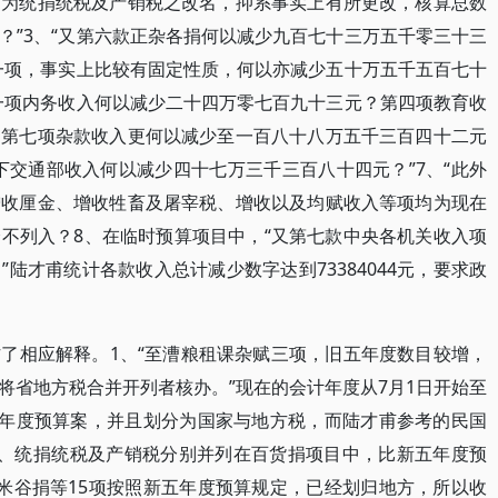
即为统捐统税及产销税之改名，抑系事实上有所更改，核算总数
？”3、“又第六款正杂各捐何以减少九百七十三万五千零三十三
入一项，事实上比较有固定性质，何以亦减少五十万五千五百七十
第一项内务收入何以减少二十四万零七百九十三元？第四项教育收
？第七项杂款收入更何以减少至一百八十八万五千三百四十二元
下交通部收入何以减少四十七万三千三百八十四元？”7、“此外
增收厘金、增收牲畜及屠宰税、增收以及均赋收入等项均为现在
不列入？8、在临时预算项目中，“又第七款中央各机关收入项
陆才甫统计各款收入总计减少数字达到73384044元，要求政
了相应解释。1、“至漕粮租课杂赋三项，旧五年度数目较增，
将省地方税合并开列者核办。”现在的会计年度从7月1日开始至
五年度预算案，并且划分为国家与地方税，而陆才甫参考的民国
2、统捐统税及产销税分别并列在百货捐项目中，比新五年度预
米谷捐等15项按照新五年度预算规定，已经划归地方，所以收