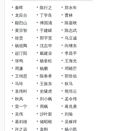
秦晖
陈行之
郑永年
龙应台
丁学良
曹林
鄢烈山
傅国涌
陈嘉映
黄宗智
于建嵘
陈志武
徐贲
郭宇宽
马立诚
杨祖陶
沈志华
向继东
赵汀阳
戴建业
李昌平
张鸣
杨奎松
王海光
周濂
杨鹏
邓晓芒
王缉思
陈奉孝
郭世佑
马玲
王振东
狄马
袁伟时
史啸虎
熊培云
秋风
刘小枫
孟令伟
雷一宁
周枫
蒋兆勇
吴伟
沙叶新
刘瑜
葛剑雄
储昭根
吴稼祥
许之远
袁刚
杨小凯