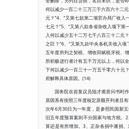
全删除，另列百货捐，名目未识，是否
何以减少一百二十三万三千六百六十二元
元？”4、“又第七款第二项官办局厂收
七元？”5、“又第八款各省杂收入项下
入何以减少五十二万七千八百三十二元
之巨？”6、“又第九款中央各机关收入项
五年度所列之契税、增收田赋税牙税、
所积极进行者计有五千万元以上，何以全
下何以减少一百三十一万五千零六十元？”
府解释具体原因。(14)
国务院在咨复议员陆才甫质问书时作
原因系有按照三年度核定原额开列者且有
次年6月30日为一年度，是参照民国新
旧五年度预算案则不分国家与地方税。
算还是有所增加。3、正杂各捐中屠捐、