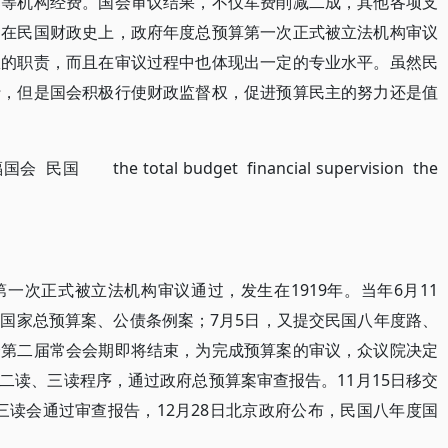
部等机构经费。国会审议结果，不仅军费削减二成，其他各项支
。在民国财政史上，政府年度总预算第一次正式被立法机构审议
权的职责，而且在审议过程中也体现出一定的专业水平。虽然民
行，但是国会积极行使财政监督权，促进预算民主的努力还是值
the total budget financial supervision the
一次正式被立法机构审议通过，发生在1919年。当年6月11
国家总预算案、公债条例案；7月5日，又提交民国八年度路、
会第二届常会会期即将结束，为完成预算案的审议，众议院决定
历经二读、三读程序，通过政府总预算案审查报告。11月15日移交
、三读会通过审查报告，12月28日北京政府公布，民国八年度国