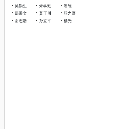
吴励生
朱学勤
潘维
郑秉文
莫于川
羽之野
谢志浩
孙立平
杨光