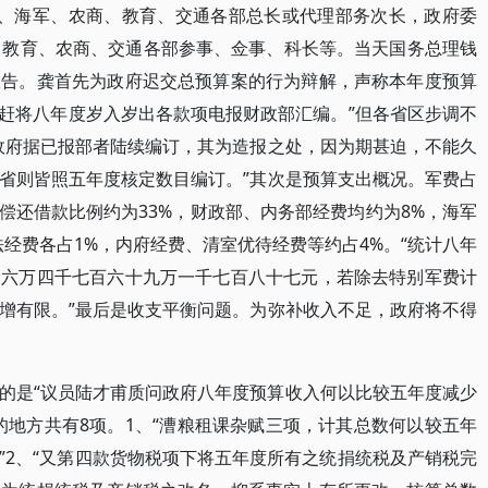
军、海军、农商、教育、交通各部总长或代理部务次长，政府委
、教育、农商、交通各部参事、佥事、科长等。当天国务总理钱
报告。龚首先为政府迟交总预算案的行为辩解，声称本年度预算
区赶将八年度岁入岁出各款项电报财政部汇编。”但各省区步调不
政府据已报部者陆续编订，其为造报之处，因为期甚迫，不能久
省则皆照五年度核定数目编订。”其次是预算支出概况。军费占
偿还借款比例约为33%，财政部、内务部经费均约为8%，海军
经费各占1%，内府经费、清室优待经费等约占4%。“统计八年
为六万四千七百六十九万一千七百八十七元，若除去特别军费计
增有限。”最后是收支平衡问题。为弥补收入不足，政府将不得
的是“议员陆才甫质问政府八年度预算收入何以比较五年度减少
的地方共有8项。1、“漕粮租课杂赋三项，计其总数何以较五年
”2、“又第四款货物税项下将五年度所有之统捐统税及产销税完