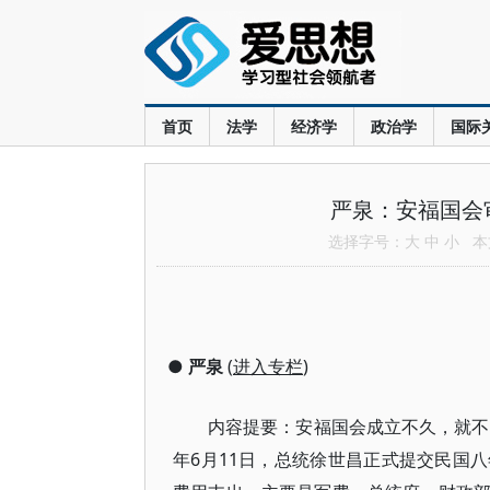
首页
法学
经济学
政治学
国际
严泉：安福国会
选择字号：
大
中
小
本文
●
严泉
(
进入专栏
)
内容提要：安福国会成立不久，就不
年6月11日，总统徐世昌正式提交民国