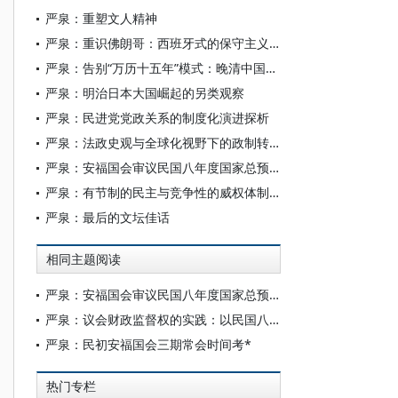
严泉：重塑文人精神
严泉：重识佛朗哥：西班牙式的保守主义政治家
严泉：告别“万历十五年”模式：晚清中国的法政转型
严泉：明治日本大国崛起的另类观察
严泉：民进党党政关系的制度化演进探析
严泉：法政史观与全球化视野下的政制转型
严泉：安福国会审议民国八年度国家总预算案探析
严泉：有节制的民主与竞争性的威权体制：“新加坡模式”能走多远？
严泉：最后的文坛佳话
相同主题阅读
严泉：安福国会审议民国八年度国家总预算案探析
严泉：议会财政监督权的实践：以民国八年度国家总预算案为例
严泉：民初安福国会三期常会时间考*
热门专栏