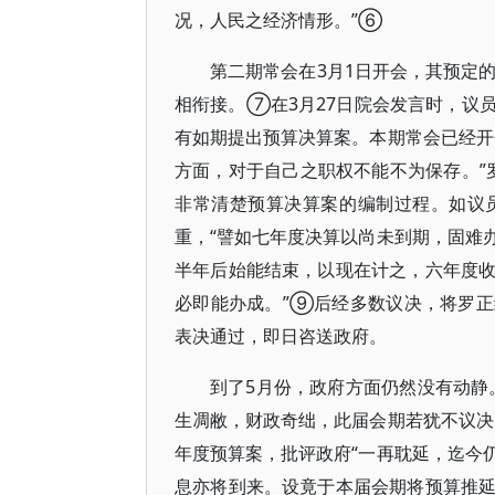
况，人民之经济情形。”⑥
第二期常会在3月1日开会，其预定
相衔接。⑦在3月27日院会发言时，议
有如期提出预算决算案。本期常会已经开
方面，对于自己之职权不能不为保存。”
非常清楚预算决算案的编制过程。如议
重，“譬如七年度决算以尚未到期，固难
半年后始能结束，以现在计之，六年度
必即能办成。”⑨后经多数议决，将罗
表决通过，即日咨送政府。
到了5月份，政府方面仍然没有动静
生凋敝，财政奇绌，此届会期若犹不议决
年度预算案，批评政府“一再耽延，迄今
息亦将到来。设竟于本届会期将预算推