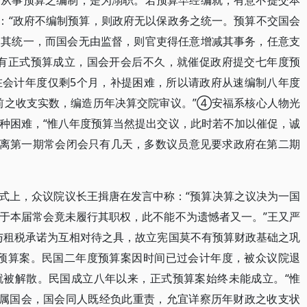
不从事预算之编制，是为溺职。若预算早经编就，有意不提交本
：“政府不编制预算，则政府无以保政务之统一。预算不交国会
失其统一，而国会无由监督，则官吏得任意增减其事务，任意支
没有正式预算成立，国会开会后不久，就催促政府提交七年度预
在会计年度仅剩5个月，补提困难，所以请政府从速编制八年度
前之收支实数，编造历年决算交院审议。”④安福系核心人物光
种困难，“惟八年度预算当然提出交议，此时若不加以催促，诚
距离第一期常会闭会只有几天，多数议员意见要求政府在第二期
会仪式上，众议院议长王揖唐在发言中称：“预算决算之议决为一国
于本届常会竟未履行其职权，此不能不为遗憾者又一。”王又严
与租税承诺为互相对待之具，故立宪国莫不有预算财政基础之巩
出预算案。民国二年度预算案因时间已过会计年度，被众议院退
就被解散。民国成立八年以来，正式预算案始终未能成立。“惟
则属国会，国会同人既经负此重责，允宜详察历年财政之收支状