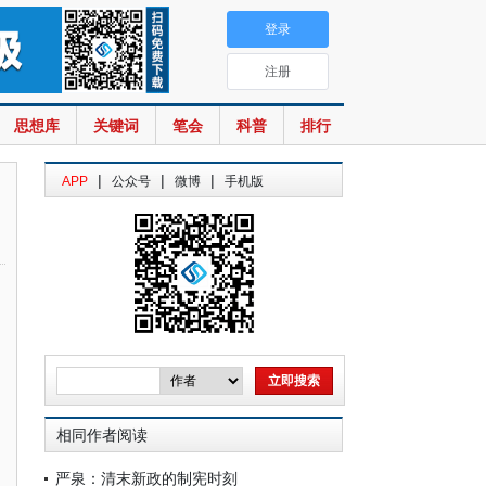
登录
注册
思想库
关键词
笔会
科普
排行
|
|
|
APP
公众号
微博
手机版
相同作者阅读
严泉：清末新政的制宪时刻