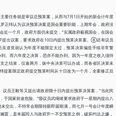
的主要任务就是审议总预算案，从而与7月1日开始的新会计年度
员罗正纬认为议决预算决案是国会重要职能，上期常会，政府没
会近一个月，政府方面仍未提交，“实属政府藐视国会，在国会
罗提出议案，要求政府在10日内提出预算决算案。⑧还有议员
员吴道觉就认为年度不能限定太过，预算决算编造手续非常繁
办到。而六年度之决算，恐亦不能办到。因为一年度之收入须待
收支之结束，仅逾两月，纵中央决算可以办成，而各省区决算未
正纬提案限定政府提交预算时间从十日改为一个月，全案修正后
。议员王毅等又提出请政府限十日内提出预算决算案，“当此民
，于国家前途危险。”⑩议员武绳绪要求政府于一星期内提出八
仍未交出，不特常会期限转眼即届期满，而七月一号会计年度瞬
延搁置，是本届同人与政府开一不交预算之例，破坏约法之嫌，