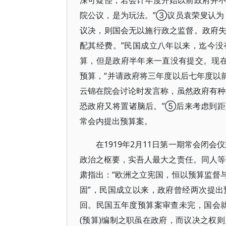
深可疑怪，若会计年度开始以前政府并
院公议，是为玩法。”③议员袁荣叟认为
议决，则国会无以施行政之监督。政府
配其经费。”民国成立八年以来，迄今
算，但是政府半年来一直没有提交。现
预算，“并请政府将三年度以后七年度以
云锦在院会讨论时发言称，虽然政府有种
恐政府又将置诸脑后。”⑤后来考虑到
常会内提出预算案。
在1919年2月11日第一期常会闭
政治之枢要，实吾人最大之责任。同人等
肃指出：“欧洲之立宪国，恒以预算监督
固”，民国成立以来，政府曾经两次提
回。民国五年度预算案审查未完，国会
(预算)编制之职虽在政府，而议决之权