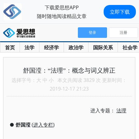
下载爱思想APP
立即下载
随时随地阅读精品文章
登录
注册
首页
法学
经济学
政治学
国际关系
社会学
舒国滢：“法理”：概念与词义辨正
选择字号：
大
中
小
本文共阅读 3829 次 更新时间：
2019-12-17 21:23
进入专题：
法理
●
舒国滢
(
进入专栏
)