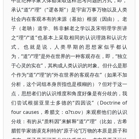
中世纪神学家大体都采取这样思考问题的方式，即，
承认“道”/“理”（“逻各斯”）是宇宙万事万物以及人类
社会内在客观本有的来源（基始）根据（因由）。老
子（老聃）道学、韩非解老之学以及宋明理学所讲
之“理”/“道”也基本上采取相同的认识理路和认识方
式。也就是说，人类早期的思想家似乎都认
为，“道”/“理”是外在世界的一种客观存在，即，“独立
于心灵的实在”，其构成人类认识的对象。但什么是那
个作为“道”/“理”的“外在世界的客观存在”（如果不加
分析，这个词组本身所指也是模糊的）？但对于这一
点，思想者们的认识维度和角度好像是有分歧的，我
们尝试根据亚里士多德的“四因说”（Doctrine of
four causes，希腊文：α?τιον）来观察他们的认识
分歧：有的从“质料因”来解释“道”/“理”（比如，古希
腊哲学家德谟克利特的“原子论”[万物的本原是原子和