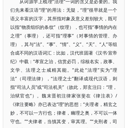
从词源学上梳理“法理”一词的含义是必要的。我
们先来看汉语“理”的用法：无疑，“理”很早就是一个
语义丰富的汉字，其所指对象及意义差别较大，既可
以指“物质组织的条纹”（纹理），也可指“事情的内在
之理”（事理），还可指“理事”（对事情的管理、办
理），其与“法”、“事”、“情”、“义”、“天”、“人”等组
合成不同的汉语词汇：比如，汉代班固著《汉书·宣帝
纪》中载：“孝宣之治，信赏必罚，综核名实，政事、
文学、法理之士咸精其能。”此处“法理”实为“理
法”（司理法律），“法理之士”翻译成现代汉语，则
指“司法人员”或“司法机关”（故此，郑玄注曰：“理，
治狱官也”）。魏末晋初注律家张斐在《律注表》/
《律注要略》亦已表达“理”的思想：“夫理者，精玄之
妙，不可以一方行也；律者，幽理之奥，不可以一体
守也。”“夫律者，当慎其变，审其理。”“夫刑者，司