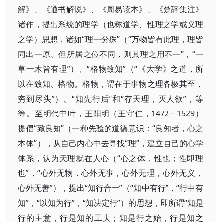
解》、《通书解说》、《周易读本》、《楚辞集注》
诸作，提出系统的理学（也称道学、性理之学或义理
之学）思想，诸如“理一分殊”（“万物皆有此理，理皆
同出一原。但所居之位不同，则其理之用不一”，“一
草一木皆有理”）、“格物致知”（“《大学》之道，所
以在致知、格物。格物，谓在于事物之理各极其至，
穷到尽头”）、“知先行后”和“存天理，灭人欲”，等
等。至明代中叶，王阳明（王守仁，1472－1529）
提倡“致良知”（一种先验的道德意识：“良知者，心之
本体”），从自己内心中去寻找“理”，建立自己的心学
体系，认为天理就在人心（“心之体，性也；性即理
也”，“心外无物，心外无事，心外无理，心外无义，
心外无善”），提出“知行合一”（“知中有行”，“行中有
知”，“以知为行”，“知决定行”）的思想，即所谓“知是
行的主意，行是知的工夫；知是行之始，行是知之