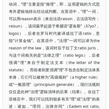
动词，“理”主要是指“推理”，即，运用逻辑的方式思
考并逻辑地得出结论或判断。在英语中，“理”一词，
可以用reason表示（来自法语raison，古法语写作：
reisun），该词最早起源于希腊语“逻各斯”（λ?γο?，
logos），后者在罗马时代被译成拉丁语ratio，意
指“计算金钱”。在英语中，“法理”一词可以译为the
reason of the law，该词对应于拉丁文ratio juris，
与这个词相关的是“法律之理”（ratio legis），后者
强调“理”来自于制定法文本（the letter of the
statute），而前者则更强调“理”不包含在制定法体系
本身，它们可以被称为“高级规则”（a higher rule）
或“一般原理”（principium generale），现行法规则
仅仅是此种“法理”逻辑演绎的后果（结果）。在拉丁
语格言中，我们可以找到较多有关“理”或“法理”的表
述：诸如，“理同，法律亦同”（Eadem est ratio,