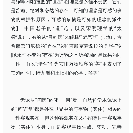
与静等]和柏拉图的“理念”论[理念是永恒不变的，它们
是普遍、绝对和必然的存在，可知的理念是可感的事
物的根据和原因，可感的事物是可知的理念的派生
物]，中国老子的“道”论，以及宋明理学的“太
极”说），有的从“目的因”来解释“道”/“理”（比如，古
希腊巴门尼德的“存在”论和阿那克萨戈拉的“理性”论
[以永恒不变的“存在”为万物之本所强调的是因果的同
一性，而以“理性”作为安排万物秩序的“善”更表明了
其趋向性]，陆九渊和王阳明的心学，等等）。
无论从“四因”的哪一“因”看，自然哲学本体论上
的“道”/“理”都是外在世界中的与事物（实体）相关的
一种客观实在，但这种客观实在又不能等同于客观事
物（实体）本身，而是客观事物生成、变动、完善