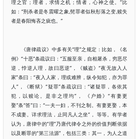
理之官；理者，求情之机；情者，心神之使。”比
如：“刑杀者是冬震曜之象,髡罪者似秋彤落之变,赎失
者是春阳悔吝之疵也。”
《唐律疏议》中多有关“理”之规定：比如，《名
例》“十恶”条疏议曰：“五服至亲，自相屠杀，穷恶尽
逆，悖逆人理，故曰恶逆”，《贼盗》“夜无故入人
家”条曰：“夜入人家，理或难辨，纵令知犯，亦为罪
人”，《断狱》“疑罪”条疏议曰：“诸疑罪，各依其
犯，以赎论。是非之理均”， 《户婚》“有妻更
娶”条“答”曰：“一夫一妇，不刊之制。有妻更娶，本
不成妻。详求理法，止同凡人之坐”， 等等。有学者
认为，唐律中的“理”乃唐代律令之外的价值判断依据
以及断罪的“第三法源”，包括三类：其一，为人之道