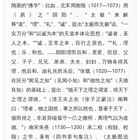
隋唐的“佛学”：比如，北宋周敦颐（1017—1073）用
《易》之“阴阳”、“太极”来解
释“道”、“理”、“礼”、“诚”，提出“太极而无极”说、“一
实万分”和“以诚为本”的天道本体论思想：“诚者，圣
人之本。”“诚，五常之本，百行之原也。”“礼，理
也；乐，和也。……阴阳理而后和，君君、臣臣、父
父、子子、兄兄、弟弟、夫夫、妇妇，万物各得其
理，然后和。故礼先而乐后。”张载（1020—1077）
在区分“闻见之知”（见闻小知）和“德性之知”（天德
良知）的基础上，提出：“循天下之理之谓道，得天下
之理之谓德。”（清王夫之在《张子正蒙注》阐释
曰：“理者，物之固然，事之所以然也，显著于天下，
循而得之，非若异端孤守一己之微明，离理气以为道
德。”）南宋朱熹（1130—1200）承二程（程颢、程
颐）之学，著有《四书章句集注》、《太极图说