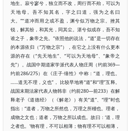
地生。寂兮寥兮，独立而不改，周行而不殆，可以为
天地母。吾不知其名，字之曰道，强为之名曰
大。”“道冲而用之或不盈，渊兮似万物之宗。挫其
锐，解其纷，和其光，同其尘。湛兮似或存，吾不知
谁之子，象帝之先。”依照他的说法，“道”是一切存在
的本源依归（“万物之宗”），在它之上没有什么更本
源的存在（“先天地生”、“可以为天地母”、“象帝之
先”）。战国中期道家学派代表人物庄周（约前369—
约前286/275）在《庄子·缮性》中称：“道，理也。
……道无不理，义也”， 比较早地将“道”和“理”互释。
战国末期法家代表人物韩非（约前280—前233）在解
释老子《道德经》（《解老》）有关“道”、“理”时也
指出：“道者，万物之所然也，万理之所稽也。理者，
成物之文也；道者，万物之所以成也。故曰：‘道，理
之者也。’物有理，不可以相薄；物有理不可以相薄，