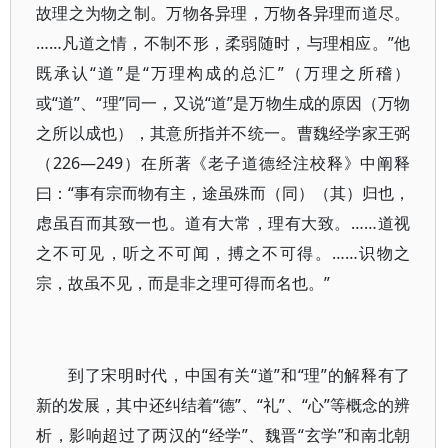
故理之为物之制。万物各异理，万物各异理而道尽。
……凡道之情，不制不形，柔弱随时，与理相应。”他
既承认“道”是“万理构成的总汇”（万理之所稽）
或“道”、“理”同一，又说“道”是万物生成的原因（万物
之所以成也），其意所指并不统一。曹魏经学家王弼
（226—249）在所著《老子道德经注校释》中阐释
曰：“事有宗而物有主，途虽殊而（同）（其）归也，
虑虽百而其致一也。道有大常，理有大致。……道视
之不可见，听之不可闻，搏之不可得。……识物之
宗，故虽不见，而是非之理可得而名也。”
到了宋明时代，中国有关“道”和“理”的解释有了
新的发展，其中还纠结着“德”、“礼”、“心”等概念的辨
析，影响超过了两汉的“经学”、魏晋“玄学”和南北朝