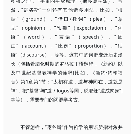
积极之理”、“宇宙的生成原理”（斯多葛学派）。当
然，“逻各斯”一词还有其他诸多用法，比如，“根
据”（ground），“借口/托词”（plea），“意
见”（opinion），“预期”（expectation），“词
语”（word），“言语”（speech），“因
由”（account），“比例”（proportion），“话
语”（discourse），等等。这其中的词源变迁历史漫
长（包括希腊化时期的罗马拉丁语翻译，《新约》以
及中世纪基督教神学的诠释[比如，《新约·约翰福
音》第1章第1节：“太初有道，道与神同在，道就是
神”，把“基督”与“道”/ logos等同，说耶稣“道成肉身”]
等等），需要专门的词源学考古。
不管怎样，“逻各斯”作为哲学的用语所指对象并