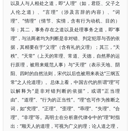
以及人与人相处之道，即“人理”（如，君臣、父子之
人伦之道）、“言理”（涉及言辞的内容）、“词
理”、“情理”（情节、实情，含有行为动机、目的）
等；其二，事务存在之道以及处理事务之道，即“事
理”，与法两者均为判断是非对错、判定犯罪与否的依
据，其精要在于“义理”（含有礼的义理）；其三，“天
秩”、“天常”（上天的常理、常道、天德，自然界的运
行原理，被用来规范人事）与“天理”（表示天地、阴
阳、四时的自然法则，宋代以后也被用来表达“三纲五
常”之人伦道理）。总体上看，中国古代的所谓“理”可
以解释为“是非对错判断的依据”，或谓“正当理
由”、“道理”、“行为的正当性”。“理”也可作为推断之
词，如“究理”、“正理”、“歪理”、“乖理”、“失理”、“合
理”、“非理”等。高明士在分析唐代律令中的“理”时指
出：“顺天人的道理，可视为广义的理；论人道之理，