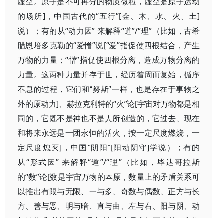
虚空。原子是不可再分的物质微粒，虚空是原子运动
的场所]，中国古代的“五行”[金、木、水、火、土]
说）；有的从“动力因” 来解释“道”/“理”（比如，古希
腊恩培多克勒的“爱憎”说[“爱”指促使四根结合，产生
万物的力量；“憎”指促使四根分离，造成万物分离的
力量。这两种力量并存于世，经历着周而复始，循序
不息的过程，它们和“努斯”一样，也是存在于事物之
外的原动力]、赫拉克利特的“火”论[宇宙对万物都是相
同的，它既不是神也不是人所创造的，它过去、现在
和将来永远是一团永恒的活火，按一定尺度燃烧，一
定尺度熄灭]，中国“阴阳”[阳动阴守]学说）；有的
从“形式因” 来解释“道”/“理”（比如，毕达哥拉斯
的“数”论[数是宇宙万物的本原，数量上的矛盾关系可
以推出有限与无限、一与多、奇数与偶数、正方与长
方、善与恶、明与暗、直与曲、左与右、阳与阴、动