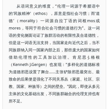
从语词意义的维度，“伦理一词源于希腊语中
的‘民族精神’（ethos），原意是指社会习惯；而‘道
德’（morality）一词源自拉丁语的词根mos或
mores，等同于符合社会习惯的道德行为”。这一词
语的变化侧面论证了族群活动的有限性及合道德性，
但是这一词语无法支持，当国家走向近代之后，当不
同族群纳入同一国家内部之后，那些庞大的国家如何
借助伦理性的工具加以治理。肯尼思·J.格根
（Kenneth J.Gergen）也发现：“多样化的道德标准
为道德邪恶设置了舞台……主张铲除邪恶最突出、最
致命的后果便是强化了不同关系丛（家庭、社区、宗
教、国家、种族等）之间的壁垒。”因此，即使从多元
主体的文化基础出发，不同族群融合的伦理支持也有
所不足。