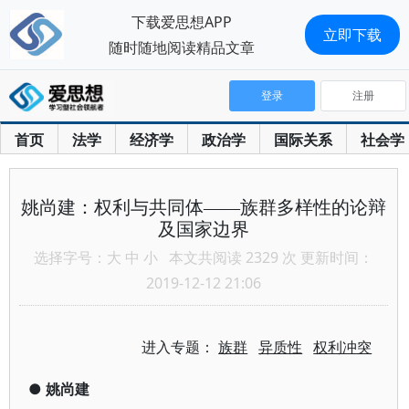
下载爱思想APP
立即下载
随时随地阅读精品文章
登录
注册
首页
法学
经济学
政治学
国际关系
社会学
姚尚建：权利与共同体——族群多样性的论辩
及国家边界
选择字号：
大
中
小
本文共阅读 2329 次 更新时间：
2019-12-12 21:06
进入专题：
族群
异质性
权利冲突
●
姚尚建