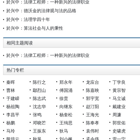
於兴中：法律工程师：一种新兴的法律职业
於兴中：德沃金的法律观与法的品格
於兴中：法理学四十年
於兴中：算法社会与人的秉性
相同主题阅读
於兴中：法律工程师：一种新兴的法律职业
热门专栏
秦晖
陈行之
郑永年
龙应台
丁学良
曹林
鄢烈山
傅国涌
陈嘉映
黄宗智
于建嵘
陈志武
徐贲
郭宇宽
马立诚
杨祖陶
沈志华
向继东
赵汀阳
戴建业
李昌平
张鸣
杨奎松
王海光
周濂
杨鹏
邓晓芒
王缉思
陈奉孝
郭世佑
马玲
王振东
狄马
袁伟时
史啸虎
熊培云
秋风
刘小枫
孟令伟
雷一宁