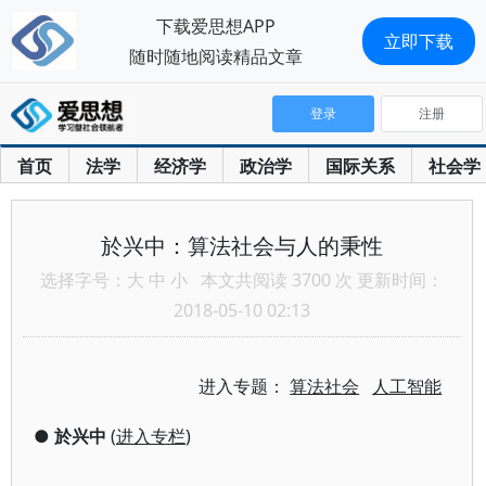
下载爱思想APP
立即下载
随时随地阅读精品文章
登录
注册
首页
法学
经济学
政治学
国际关系
社会学
於兴中：算法社会与人的秉性
选择字号：
大
中
小
本文共阅读 3700 次 更新时间：
2018-05-10 02:13
进入专题：
算法社会
人工智能
●
於兴中
(
进入专栏
)